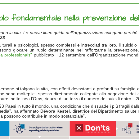
lo fondamentale nella prevenzione dei 
ono la vita. Le nuove linee guida dell’organizzazione spiegano perché 
/23
ulturali e psicologici, spesso complessi e intrecciati tra loro, il suic
ssono giocare un ruolo determinante nel rafforzarne la prevenzione.
ia professionals”
pubblicato il 12 settembre dall’Organizzazione mondia
sone si tolgono la vita, con effetti devastanti e profondi su famiglie e 
se sono molteplici, spesso direttamente collegate alla negazione dei d
re, sottolinea l’Oms, ridurre di un terzo il numero dei suicidi entro il 2
n 23 Paesi in tutto il mondo, una condizione che dissuade i più fragili dall
agedia”, ha affermato
Dévora Kestel
, direttrice del Dipartimento salute
dia possono contribuire in modo sostanziale”.