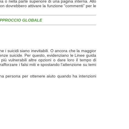
ina o nella parte superiore di una pagina interna. Allo
non dovrebbero attivare la funzione “commenti” per le
 APPROCCIO GLOBALE
e i suicidi siano inevitabili. O ancora che la maggior
denze suicide. Per questo, evidenziano le Linee guida
ù vulnerabili altre opzioni o dare loro il tempo di
 rafforzare i falsi miti e spostando l’attenzione su temi
na persona per ottenere aiuto quando ha intenzioni