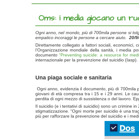
Oms: i media giocano un ruo
Ogni anno, nel mondo, più di 700mila persone si tolg
empatico incoraggi le persone a cercare aiuto.
20/9
Direttamente collegato a fattori sociali, economici, c
l’Organizzazione mondiale della sanità, i media po
documento
“Preventing suicide: a resource for med
internazionale per la prevenzione del suicidio (Iasp).
Una piaga sociale e sanitaria
Ogni anno, evidenzia il documento, più di 700mila per
giovani di età compresa tra i 15 e i 29 anni. Le cau
perdita di ogni mezzo di sussistenza o del lavoro. Eppu
Il suicidio (e i tentativi di suicidio) sono un crimine i
stigmatizzazione. “Ogni morte per suicidio è una tr
più per rafforzare la prevenzione del suicidio e i me