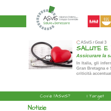
ASviS
Goal 3
/
SALUTE E
Assicurare la sa
In Italia, gli inf
Gran Bretagna e Sp
criticità accentua
Cos'è l'ASviS?
I Target
Notizie