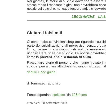
Nei giornali, le storie di suicidio dovrebbero essere
stesso modo i resoconti digitali non dovrebbero esse
notizie sui suicidi e, nel caso fossero attivi, ci dovr
LEGGI ANCHE – LA 
Sfatare i falsi miti
Ci sono molte convinzioni sbagliate riguardo il suici
parte dei suicidi avviene all’improvviso, senza prea
Oms, parlare di suicidio
non dovrebbe essere u
riconsiderare l’idea del suicidio. Le notizie dovrebbero
come la
prevenzione
e la
ricerca di aiuto
.
Raccontare storie di persone che hanno trovato il
suicide, può aiutare altri che si trovano in situazioni di
Vedi le Linee guida
di Tommaso Tautonico
Fonte copertina:
stokkete
, da
123rf.com
mercoledì
20 settembre 2023