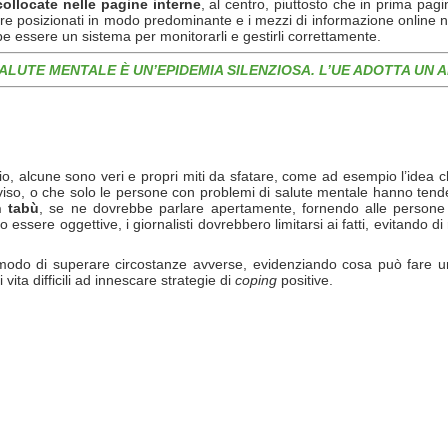
collocate nelle pagine interne
, al centro, piuttosto che in prima pag
re posizionati in modo predominante e i mezzi di informazione online 
ebbe essere un sistema per monitorarli e gestirli correttamente.
SALUTE MENTALE È UN’EPIDEMIA SILENZIOSA. L’UE ADOTTA UN
dio, alcune sono veri e propri miti da sfatare, come ad esempio l’idea ch
vviso, o che solo le persone con problemi di salute mentale hanno ten
n tabù
, se ne dovrebbe parlare apertamente, fornendo alle persone pi
 essere oggettive, i giornalisti dovrebbero limitarsi ai fatti, evitando di
 modo di superare circostanze avverse, evidenziando cosa può fare u
 vita difficili ad innescare strategie di
coping
positive.