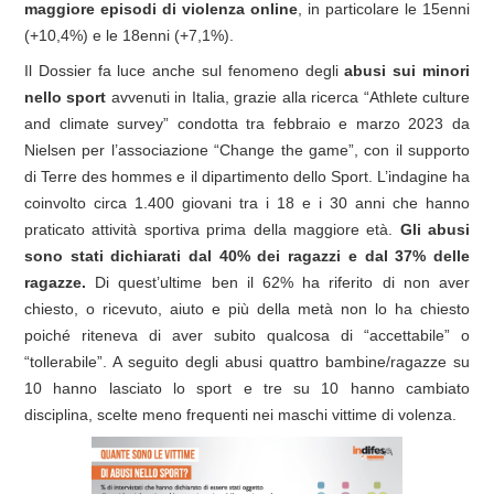
maggiore episodi di
violenza online
, in particolare le 15enni
(+10,4%) e le 18enni (+7,1%).
Il Dossier fa luce anche sul fenomeno degli
abusi sui minori
nello sport
avvenuti in Italia, grazie alla ricerca “Athlete culture
and climate survey” condotta tra febbraio e marzo 2023 da
Nielsen per l’associazione “Change the game”, con il supporto
di Terre des hommes e il dipartimento dello Sport. L’indagine ha
coinvolto circa 1.400 giovani tra i 18 e i 30 anni che hanno
praticato attività sportiva prima della maggiore età.
Gli abusi
sono stati dichiarati dal 40% dei ragazzi e dal 37% delle
ragazze.
Di quest’ultime ben il 62% ha riferito di non aver
chiesto, o ricevuto, aiuto e più della metà non lo ha chiesto
poiché riteneva di aver subito qualcosa di “accettabile” o
“tollerabile”. A seguito degli abusi quattro bambine/ragazze su
10 hanno lasciato lo sport e tre su 10 hanno cambiato
disciplina, scelte meno frequenti nei maschi vittime di volenza.