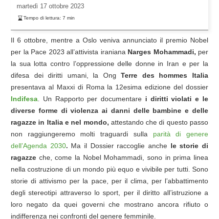
martedì
17 ottobre 2023
Tempo di lettura:
7
min
Il 6 ottobre, mentre a Oslo veniva annunciato il premio Nobel
per la Pace 2023 all’attivista iraniana
Narges Mohammadi,
per
la sua lotta contro l’oppressione delle donne in Iran e per la
difesa dei diritti umani, la Ong
Terre des hommes Italia
presentava al Maxxi di Roma la 12esima edizione del dossier
Indifesa
. Un Rapporto per documentare
i diritti violati e le
diverse forme di violenza ai danni delle bambine e delle
ragazze in Italia e nel mondo,
attestando che di questo passo
non raggiungeremo molti traguardi sulla
parità di genere
dell’Agenda 2030
.
Ma il Dossier raccoglie anche
le storie di
ragazze
che, come la Nobel Mohammadi, sono in prima linea
nella costruzione di un mondo più equo e vivibile per tutti. Sono
storie di attivismo per la pace, per il clima, per l’abbattimento
degli stereotipi attraverso lo sport, per il diritto all’istruzione a
loro negato da quei governi che mostrano ancora rifiuto o
indifferenza nei confronti del genere femminile.