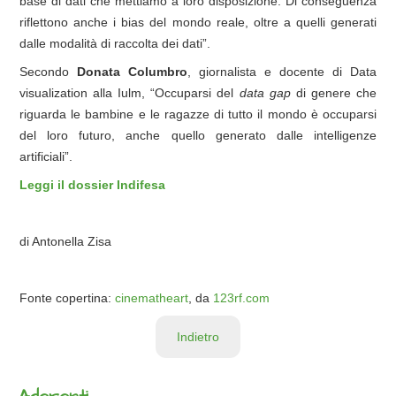
base di dati che mettiamo a loro disposizione. Di conseguenza
riflettono anche i bias del mondo reale, oltre a quelli generati
dalle modalità di raccolta dei dati”.
Secondo
Donata Columbro
, giornalista e docente di Data
visualization alla Iulm, “Occuparsi del
data gap
di genere che
riguarda le bambine e le ragazze di tutto il mondo è occuparsi
del loro futuro, anche quello generato dalle intelligenze
artificiali”.
Leggi il dossier Indifesa
di Antonella Zisa
Fonte copertina:
cinematheart
, da
123rf.com
Indietro