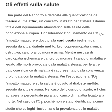
Gli effetti sulla salute
Una parte del Rapporto è dedicata alla quantificazione del
“
carico di malattia
”, un concetto utilizzato per stimare il danno
totale dell’inquinamento atmosferico sulla salute della
popolazione europea. Considerando l’inquinamento da PM
,
2,5
l’impatto maggiore è dovuto alla
cardiopatia ischemica
,
seguita da ictus, diabete mellito, broncopneumopatia cronica
ostruttiva, cancro ai polmoni e asma. Mentre nei casi di
cardiopatia ischemica e cancro polmonare il carico di malattia è
legato alle morti provocate dalla malattia stessa, per le altre
patologie il carico di malattia è rappresentato dalla convivenza
prolungata con la malattia stessa. Per l’esposizione a NO
,
2
l’impatto maggiore sulla salute è dovuto al
diabete mellito
,
seguito da ictus e asma. Nel caso del biossido di azoto, è l’ictus
ad avere la percentuale più alta di carico di malattia legato alla
morte. Nel caso dell’O
, poiché non è stato identificato alcuno
3
studio che colleghi l’incidenza o la prevalenza delle malattie