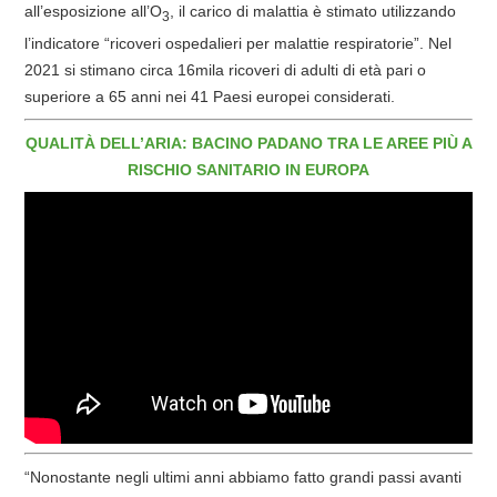
all’esposizione all’O
, il carico di malattia è stimato utilizzando
3
l’indicatore “ricoveri ospedalieri per malattie respiratorie”. Nel
2021 si stimano circa 16mila ricoveri di adulti di età pari o
superiore a 65 anni nei 41 Paesi europei considerati.
QUALITÀ DELL’ARIA: BACINO PADANO TRA LE AREE PIÙ A
RISCHIO SANITARIO IN EUROPA
“Nonostante negli ultimi anni abbiamo fatto grandi passi avanti