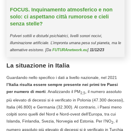
FOCUS. Inquinamento atmosferico e non
solo: ci aspettano città rumorose e cieli
senza stelle?
Polveri sottili e disturbi psichiatrici, livelli sonori nocivi,
illuminazione artificiale. L’impronta umana pesa sul pianeta, ma le
alternative esistono. [Da
FUTURAnetwork.eu
]
11/12/23
La situazione in Italia
Guardando nello specifico i dati a livello nazionale, nel 2021
l’Italia risulta essere sempre presente nei primi tre Paesi
per numero di morti
. Analizzando il PM
, il numero assoluto
2,5
più elevato di decessi si è verificato in Polonia (47.300 decessi),
Italia (46.800) e Germania (32.300). Al contrario, i Paesi meno
colpiti sono quelli del Nord e Nord-ovest dell’Europa, tra cui
Islanda, Finlandia, Svezia, Norvegia ed Estonia. Per l’NO
, il
2
numero assoluto più elevato di decessi si è verificato in Turchia