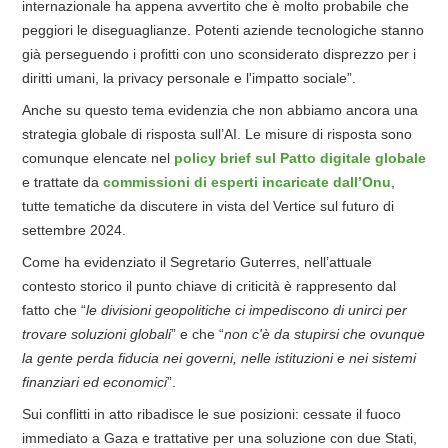
internazionale ha appena avvertito che è molto probabile che
peggiori le diseguaglianze. Potenti aziende tecnologiche stanno
già perseguendo i profitti con uno sconsiderato disprezzo per i
diritti umani, la privacy personale e l'impatto sociale”.
Anche su questo tema evidenzia che non abbiamo ancora una
strategia globale di risposta sull’AI. Le misure di risposta sono
comunque elencate nel
policy brief sul Patto digitale globale
e trattate da
commissioni di esperti incaricate dall’Onu
,
tutte tematiche da discutere in vista del Vertice sul futuro di
settembre 2024.
Come ha evidenziato il Segretario Guterres, nell’attuale
contesto storico il punto chiave di criticità è rappresento dal
fatto che “
le divisioni geopolitiche ci impediscono di unirci per
trovare soluzioni globali
” e che “
non c'è da stupirsi che ovunque
la
gente perda fiducia
nei governi, nelle istituzioni e nei sistemi
finanziari ed economici
”.
Sui conflitti in atto ribadisce le sue posizioni: cessate il fuoco
immediato a Gaza e trattative per una soluzione con due Stati,