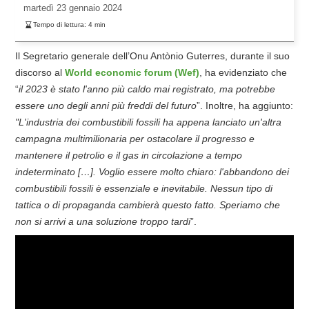
martedì
23 gennaio 2024
Tempo di lettura:
4
min
Il Segretario generale dell’Onu Antònio Guterres, durante il suo
discorso al
World economic forum (Wef)
, ha evidenziato che
“
il 2023 è stato l'anno più caldo mai registrato, ma potrebbe
essere uno degli anni più freddi del futuro
”. Inoltre, ha aggiunto:
"L
'industria dei combustibili fossili ha appena lanciato un'altra
campagna multimilionaria per ostacolare il progresso e
mantenere il petrolio e il gas in circolazione a tempo
indeterminato
[…]
. V
oglio essere molto chiaro: l'abbandono dei
combustibili fossili è essenziale e inevitabile.
Nessun tipo di
tattica o di propaganda cambierà
questo fatto. Speriamo che
non si arrivi a una soluzione troppo tardi
”.