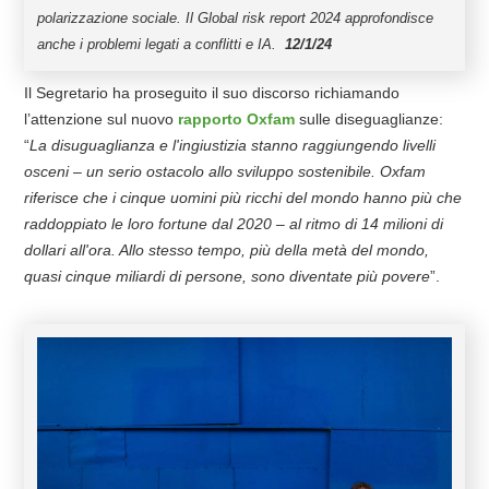
polarizzazione sociale. Il Global risk report 2024 approfondisce
anche i problemi legati a conflitti e IA.
12/1/24
Il Segretario ha proseguito il suo discorso richiamando
l’attenzione sul nuovo
rapporto Oxfam
sulle diseguaglianze:
“
L
a
disuguaglianza
e l'ingiustizia stanno raggiungendo livelli
osceni
–
un serio ostacolo allo sviluppo sostenibile. Oxfam
riferisce che i
cinque uomini più ricchi del mondo hanno più che
raddoppiato le loro fortune dal 2020
–
al ritmo di 14 milioni di
dollari all'ora.
Allo stesso tempo, più della me
tà
del mondo,
quasi cinque miliardi di persone, sono diventate più povere
”.