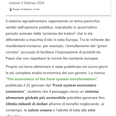
martedì
6 febbraio 2024
Tempo di lettura:
4
min
Il sistema agroalimentare rappresenta un tema parecchio
sentito dall’opinione pubblica, soprattutto in quest’ultimo
periodo animato dalla “protesta dei trattori” che si sta
diffondendo a macchia d’olio in tutta Europa. Tra le richieste dei
manifestanti troviamo, per esempio, l’annullamento del “green
corridor” accusato di facilitare l’importazione di prodotti da
Paesi che non rispettano le norme fito-sanitarie europee.
Proprio sul tema alimentare è stata pubblicata nei scorsi giorni
la più completa analisi economica del suo genere. La ricerca
“
The economics of the food system transformation
”,
pubblicata il 31 gennaio dal “
Food system economics
comission
”, sostiene che il passaggio verso un
sistema
alimentare globale più sostenibile
potrebbe generare fino
10mila miliardi di dollari
all'anno di benefici migliorando, al
contempo, la
salute umana
e l’attività di lotta alla
crisi