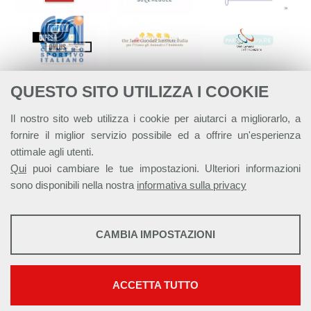
QUESTO SITO UTILIZZA I COOKIE
Il nostro sito web utilizza i cookie per aiutarci a migliorarlo, a
fornire il miglior servizio possibile ed a offrire un'esperienza
ottimale agli utenti.
Qui
puoi cambiare le tue impostazioni. Ulteriori informazioni
sono disponibili nella nostra
informativa sulla privacy
STATISTICHE
CAMBIA IMPOSTAZIONI
Strumenti statistici che raccolgono dati anonimi sull'utilizzo e la
Alleanza Italiana per lo Sviluppo Sostenibile - ASviS
funzionalità del sito web.
Via Farini 17, 00185 Roma C.F. 97893090585 P.IVA 14610671001
Mostra maggiori informazioni
ACCETTA TUTTO
This work is licensed under a
Creative Commons Attribuzione - Non
Google Analytics
commerciale - Non opere derivate 4.0 Internazionale