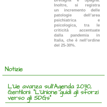
Bretagna e Spagna.
Inoltre, si registra
un incremento delle
patologie dell’area
psichiatrica e
psicologica, tra le
criticità accentuate
dalla pandemia in
Italia, che è nell’ordine
del 25-30%.
Notizie
L’Ue avanza sull’Agenda 2030,
Gentiloni: “L’Unione guidi gli sforzi
verso gli SDGs”