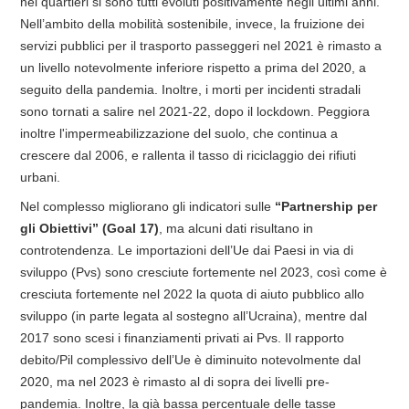
nei quartieri si sono tutti evoluti positivamente negli ultimi anni.
Nell’ambito della mobilità sostenibile, invece, la fruizione dei
servizi pubblici per il trasporto passeggeri nel 2021 è rimasto a
un livello notevolmente inferiore rispetto a prima del 2020, a
seguito della pandemia. Inoltre, i morti per incidenti stradali
sono tornati a salire nel 2021-22, dopo il lockdown. Peggiora
inoltre l'impermeabilizzazione del suolo, che continua a
crescere dal 2006, e rallenta il tasso di riciclaggio dei rifiuti
urbani.
Nel complesso migliorano gli indicatori sulle
“Partnership per
gli Obiettivi” (Goal 17)
, ma alcuni dati risultano in
controtendenza. Le importazioni dell’Ue dai Paesi in via di
sviluppo (Pvs) sono cresciute fortemente nel 2023, così come è
cresciuta fortemente nel 2022 la quota di aiuto pubblico allo
sviluppo (in parte legata al sostegno all’Ucraina), mentre dal
2017 sono scesi i finanziamenti privati ai Pvs. Il rapporto
debito/Pil complessivo dell’Ue è diminuito notevolmente dal
2020, ma nel 2023 è rimasto al di sopra dei livelli pre-
pandemia. Inoltre, la già bassa percentuale delle tasse