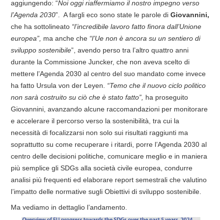
aggiungendo: “
Noi oggi riaffermiamo il nostro impegno verso
l’Agenda 2030
”. A fargli eco sono state le parole di
Giovannini,
che ha sottolineato
“l’incredibile lavoro fatto finora dall’Unione
europea”,
ma anche che
“l’Ue non è ancora su un sentiero di
sviluppo sostenibile
”, avendo perso tra l’altro quattro anni
durante la Commissione Juncker, che non aveva scelto di
mettere l’Agenda 2030 al centro del suo mandato come invece
ha fatto Ursula von der Leyen.
“Temo che il nuovo ciclo politico
non sarà costruito su ciò che è stato fatto”,
ha proseguito
Giovannini, avanzando alcune raccomandazioni per monitorare
e accelerare il percorso verso la sostenibilità, tra cui la
necessità di focalizzarsi non solo sui risultati raggiunti ma
soprattutto su come recuperare i ritardi, porre l’Agenda 2030 al
centro delle decisioni politiche, comunicare meglio e in maniera
più semplice gli SDGs alla società civile europea, condurre
analisi più frequenti ed elaborare report semestrali che valutino
l’impatto delle normative sugli Obiettivi di sviluppo sostenibile.
Ma vediamo in dettaglio l’andamento.