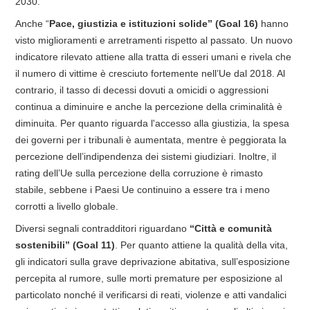
2030.
Anche “
Pace, giustizia e istituzioni solide” (Goal 16)
hanno
visto miglioramenti e arretramenti rispetto al passato. Un nuovo
indicatore rilevato attiene alla tratta di esseri umani e rivela che
il numero di vittime è cresciuto fortemente nell’Ue dal 2018. Al
contrario, il tasso di decessi dovuti a omicidi o aggressioni
continua a diminuire e anche la percezione della criminalità è
diminuita. Per quanto riguarda l'accesso alla giustizia, la spesa
dei governi per i tribunali è aumentata, mentre è peggiorata la
percezione dell’indipendenza dei sistemi giudiziari. Inoltre, il
rating dell’Ue sulla percezione della corruzione è rimasto
stabile, sebbene i Paesi Ue continuino a essere tra i meno
corrotti a livello globale.
Diversi segnali contradditori
riguardano
“Città e comunità
sostenibili” (Goal 11)
. Per quanto attiene la qualità della vita,
gli indicatori sulla grave deprivazione abitativa, sull’esposizione
percepita al rumore, sulle morti premature per esposizione al
particolato nonché il verificarsi di reati, violenze e atti vandalici