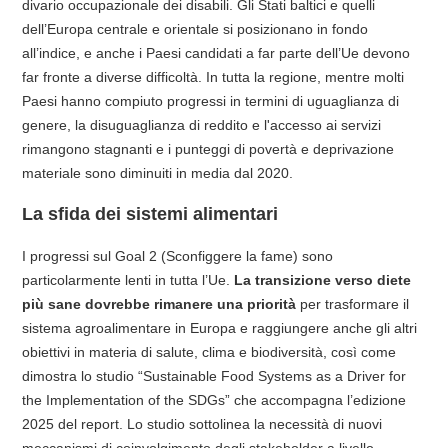
divario occupazionale dei disabili. Gli Stati baltici e quelli
dell’Europa centrale e orientale si posizionano in fondo
all’indice, e anche i Paesi candidati a far parte dell’Ue devono
far fronte a diverse difficoltà. In tutta la regione, mentre molti
Paesi hanno compiuto progressi in termini di uguaglianza di
genere, la disuguaglianza di reddito e l'accesso ai servizi
rimangono stagnanti e i punteggi di povertà e deprivazione
materiale sono diminuiti in media dal 2020.
La sfida dei sistemi alimentari
I progressi sul Goal 2 (Sconfiggere la fame) sono
particolarmente lenti in tutta l’Ue.
La transizione verso diete
più sane dovrebbe rimanere una priorità
per trasformare il
sistema agroalimentare in Europa e raggiungere anche gli altri
obiettivi in materia di salute, clima e biodiversità, così come
dimostra lo studio “Sustainable Food Systems as a Driver for
the Implementation of the SDGs” che accompagna l’edizione
2025 del report. Lo studio sottolinea la necessità di nuovi
meccanismi di coinvolgimento degli stakeholder a livello