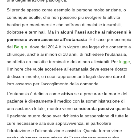
Si prende spesso come esempio le persone molto anziane, o
comunque adulte, che non possono più svolgere le attività
basilari per mantenersi e che soffrono di malattie incurabili,
dolorose e terminali. Ma
in alcuni Paesi anche ai minorenni è
permesso avere accesso all’eutanasia
. È il caso per esempio
del
Belgio
, dove dal 2014 è in vigore una legge che consente a
chiunque, anche ai minori di 18 anni, di richiedere l’eutanasia,
se affetta da malattie terminali e dolori non alleviabili. Per
legge
,
il minore che vuole accedere all’eutanasia deve essere dotato
di discernimento, e i suoi rappresentanti legali devono dare il
loro assenso per l’accoglimento della domanda.
L’eutanasia è definita come
attiva
se a procurare la morte del
paziente è direttamente il medico con la somministrazione di
una sostanza letale, mentre viene considerata
passiva
quando
il paziente muore dopo aver richiesto la sospensione di tutte le
cure necessarie alla sua sopravvivenza, in particolare
l’idratazione e l’alimentazione assistita. Questa forma viene
anche chiamata
interruzione dell’accanimento terapeutico.