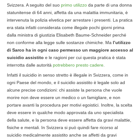
Svizzera. A seguito del suo
primo utilizzo
da parte di una donna
statunitense di 64 anni, affetta da una malattia immunitaria, è
intervenuta la polizia elvetica per arrestare i presenti. La pratica
era stata infatti considerata come illegale pochi giorni prima
dalla ministra di giustizia Elisabeth Baume-Schneider perché
non conforme alla legge sulle sostanze chimiche. Ma
l’utilizzo
di Sarco ha in ogni caso permesso un maggiore accesso al
suicidio assistito
e le ragioni per cui questa pratica è stata
interrotta dalle autorità
potrebbero presto cadere
.
Infatti il suicidio in senso stretto è illegale in Svizzera, come in
ogni Paese del mondo, e il suicidio assistito è legale solo ad
alcune precise condizioni: chi assiste la persona che vuole
morire non deve essere un medico o un famigliare, e non
portare avanti la procedura per motivi egoistici. Inoltre, la scelta
deve essere in qualche modo approvata da uno specialista
della salute, e la persona deve essere affetta da gravi malattie,
fisiche e mentali. In Svizzera si può quindi fare ricorso al
suicidio medicalmente assistito anche se affetti da gravi