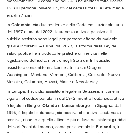
massivamente. Si conta che nel 2023 ne abbiano fatto ricorso
15.300 persone, ovvero il 4,7% dei decessi totali, e l’età media
era di 77 anni.
In
Colombia
, via due sentenze della Corte costituzionale, una
del 1997 e una del 2022, l’eutanasia attiva e passiva e il
suicidio assistito sono legali per persone affette da malattie
gravi e incurabili. A
Cuba
, dal 2023, la riforma della Ley de
salud publica ha introdotto le pratiche di fine vita nella
legislazione dell’isola, mentre negli
Stati uniti
il suicidio
assistito è consentito in alcuni Stati, tra cui Oregon,
Washington, Montana, Vermont, California, Colorado, Nuovo
Messico, Columbia, Hawaii, Maine e New Jersey.
In Europa, il suicidio assistito è legale in
Svizzera
, in cui è in
vigore nel codice penale fin dal 1942, mentre l’eutanasia attiva
è legale in
Belgio
,
Olanda
e
Lussemburgo
. In
Spagna
, dal
1995, è legale l’eutanasia, sia passiva che attiva. L’eutanasia
passiva, rispetto a quella attiva, è più diffusa nei sistemi giuridici
dei vari Paesi del mondo, come per esempio in
Finlandia
, in