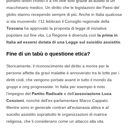
portano dolori cronici o a chi vive solo grazie all’ausilio di un
macchinario medico. Un diritto che le legislazioni dei Paesi del
globo stanno recependo sempre di più. Anche in Italia qualcosa
si sta muovendo: l’11 febbraio il Consiglio regionale della
Toscana
ha approvato la proposta di legge di iniziativa
popolare sul fine vita. La Regione è divenuta così
la prima in
Italia ad essersi dotata di una Legge sul suicidio assistito
.
Fine di un tabù o questione etica?
Storicamente, il riconoscimento del diritto a morire per le
persone affette da gravi malattie è annoverato tra le lotte per i
diritti civili, che vengono portate avanti in tutto il mondo da
gruppi e ong progressiste. In Italia per esempio è noto
l’impegno del
Partito Radicale
e dell’
associazione Luca
Coscioni
, nonché dell’ex-parlamentare Marco Cappato.
Mentre sono in generale contrari all’eutanasia attiva e al
suicidio assistito soprattutto le organizzazioni di matrice
religiosa, che li considerano come un attacco alla vita.