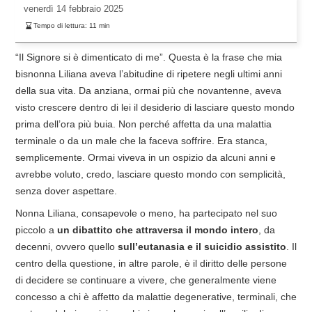
venerdì
14 febbraio 2025
Tempo di lettura:
11
min
“Il Signore si è dimenticato di me”. Questa è la frase che mia
bisnonna Liliana aveva l’abitudine di ripetere negli ultimi anni
della sua vita. Da anziana, ormai più che novantenne, aveva
visto crescere dentro di lei il desiderio di lasciare questo mondo
prima dell’ora più buia. Non perché affetta da una malattia
terminale o da un male che la faceva soffrire. Era stanca,
semplicemente. Ormai viveva in un ospizio da alcuni anni e
avrebbe voluto, credo, lasciare questo mondo con semplicità,
senza dover aspettare.
Nonna Liliana, consapevole o meno, ha partecipato nel suo
piccolo a
un dibattito che attraversa il mondo intero
, da
decenni, ovvero quello
sull’eutanasia e il suicidio assistito
. Il
centro della questione, in altre parole, è il diritto delle persone
di decidere se continuare a vivere, che generalmente viene
concesso a chi è affetto da malattie degenerative, terminali, che