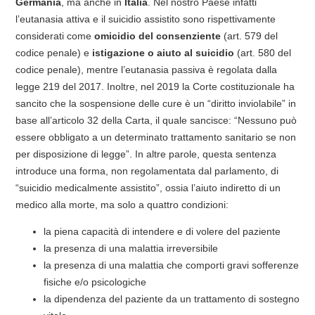
Germania
, ma anche in
Italia
. Nel nostro Paese infatti
l’eutanasia attiva e il suicidio assistito sono rispettivamente
considerati come
omicidio del consenziente
(art. 579 del
codice penale) e
istigazione o aiuto al suicidio
(art. 580 del
codice penale), mentre l’eutanasia passiva è regolata dalla
legge 219 del 2017. Inoltre, nel 2019 la Corte costituzionale ha
sancito che la sospensione delle cure è un “diritto inviolabile” in
base all’articolo 32 della Carta, il quale sancisce: “Nessuno può
essere obbligato a un determinato trattamento sanitario se non
per disposizione di legge”. In altre parole, questa sentenza
introduce una forma, non regolamentata dal parlamento, di
“suicidio medicalmente assistito”, ossia l’aiuto indiretto di un
medico alla morte, ma solo a quattro condizioni:
la piena capacità di intendere e di volere del paziente
la presenza di una malattia irreversibile
la presenza di una malattia che comporti gravi sofferenze
fisiche e/o psicologiche
la dipendenza del paziente da un trattamento di sostegno