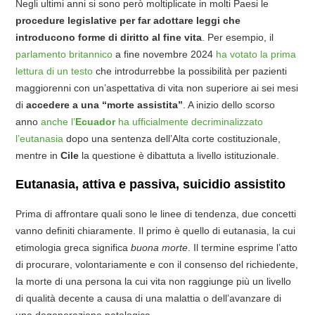
Negli ultimi anni si sono però moltiplicate in molti Paesi le
procedure legislative per far adottare leggi che
introducono forme di diritto al fine vita
. Per esempio, il
parlamento britannico
a fine novembre 2024
ha votato la prima
lettura di un testo
che introdurrebbe la possibilità per pazienti
maggiorenni con un’aspettativa di vita non superiore ai sei mesi
di
accedere a una “morte assistita”
. A inizio dello scorso
anno
anche l’
Ecuador
ha ufficialmente decriminalizzato
l’eutanasia
dopo una sentenza dell’Alta corte costituzionale,
mentre in
Cile
la questione è dibattuta a livello istituzionale.
Eutanasia, attiva e passiva, suicidio assistito
Prima di affrontare quali sono le linee di tendenza, due concetti
vanno definiti chiaramente. Il primo è quello di eutanasia, la cui
etimologia greca significa
buona morte
. Il termine esprime l’atto
di procurare, volontariamente e con il consenso del richiedente,
la morte di una persona la cui vita non raggiunge più un livello
di qualità decente a causa di una malattia o dell’avanzare di
una degenerazione patologica.