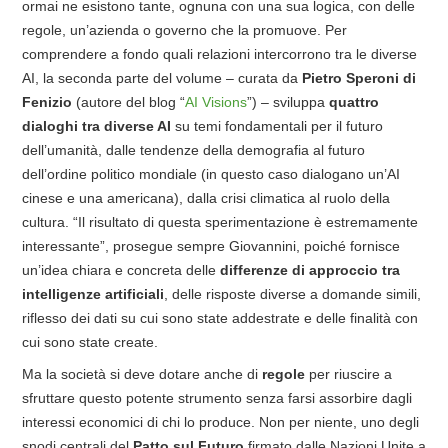
ormai ne esistono tante, ognuna con una sua logica, con delle
regole, un’azienda o governo che la promuove. Per
comprendere a fondo quali relazioni intercorrono tra le diverse
AI, la seconda parte del volume – curata da
Pietro Speroni di
Fenizio
(autore del blog “
AI Visions
”) – sviluppa
quattro
dialoghi tra diverse AI
su temi fondamentali per il futuro
dell’umanità, dalle tendenze della demografia al futuro
dell’ordine politico mondiale (in questo caso dialogano un’AI
cinese e una americana), dalla crisi climatica al ruolo della
cultura. “Il risultato di questa sperimentazione è estremamente
interessante”, prosegue sempre Giovannini, poiché fornisce
un’idea chiara e concreta delle
differenze di approccio tra
intelligenze artificiali
, delle risposte diverse a domande simili,
riflesso dei dati su cui sono state addestrate e delle finalità con
cui sono state create.
Ma la società si deve dotare anche di
regole
per riuscire a
sfruttare questo potente strumento senza farsi assorbire dagli
interessi economici di chi lo produce. Non per niente, uno degli
snodi centrali del
Patto sul Futuro
firmato dalle Nazioni Unite a