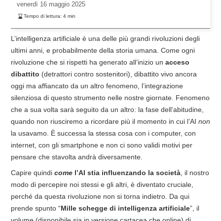
venerdì
16 maggio 2025
Tempo di lettura:
4
min
L’intelligenza artificiale è una delle più grandi rivoluzioni degli
ultimi anni, e probabilmente della storia umana. Come ogni
rivoluzione che si rispetti ha generato all’inizio un
acceso
dibattito
(detrattori contro sostenitori), dibattito vivo ancora
oggi ma affiancato da un altro fenomeno, l’integrazione
silenziosa di questo strumento nelle nostre giornate. Fenomeno
che a sua volta sarà seguito da un altro: la fase dell’abitudine,
quando non riusciremo a ricordare più il momento in cui l’AI
non
la usavamo. È successa la stessa cosa con i computer, con
internet, con gli smartphone e non ci sono validi motivi per
pensare che stavolta andrà diversamente.
Capire quindi
come
l’AI stia influenzando la società
, il nostro
modo di percepire noi stessi e gli altri, è diventato cruciale,
perché da questa rivoluzione non si torna indietro. Da qui
prende spunto “
Mille schegge di intelligenza artificiale
”, il
volume (disponibile sia in versione cartacea che online) di