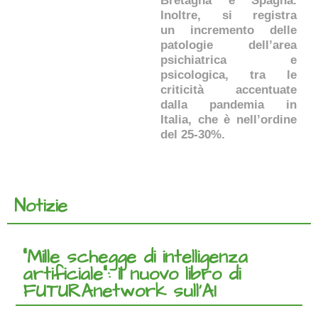
Bretagna e Spagna.
Inoltre, si registra
un incremento delle
patologie dell’area
psichiatrica e
psicologica, tra le
criticità accentuate
dalla pandemia in
Italia, che è nell’ordine
del 25-30%.
Notizie
“Mille schegge di intelligenza
artificiale”: il nuovo libro di
FUTURAnetwork sull’AI