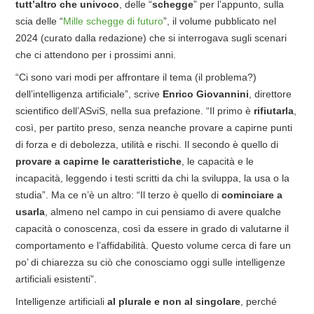
tutt’altro che univoco
, delle “
schegge
” per l’appunto, sulla
scia delle “
Mille schegge di futuro
”, il volume pubblicato nel
2024 (curato dalla redazione) che si interrogava sugli scenari
che ci attendono per i prossimi anni.
“Ci sono vari modi per affrontare il tema (il problema?)
dell’intelligenza artificiale”, scrive
Enrico Giovannini
, direttore
scientifico dell’ASviS, nella sua prefazione. “Il primo è
rifiutarla
,
così, per partito preso, senza neanche provare a capirne punti
di forza e di debolezza, utilità e rischi. Il secondo è quello di
provare a capirne le caratteristiche
, le capacità e le
incapacità, leggendo i testi scritti da chi la sviluppa, la usa o la
studia”. Ma ce n’è un altro: “Il terzo è quello di
cominciare a
usarla
, almeno nel campo in cui pensiamo di avere qualche
capacità o conoscenza, così da essere in grado di valutarne il
comportamento e l’affidabilità. Questo volume cerca di fare un
po’ di chiarezza su ciò che conosciamo oggi sulle intelligenze
artificiali esistenti”.
Intelligenze artificiali
al plurale e non al singolare
, perché