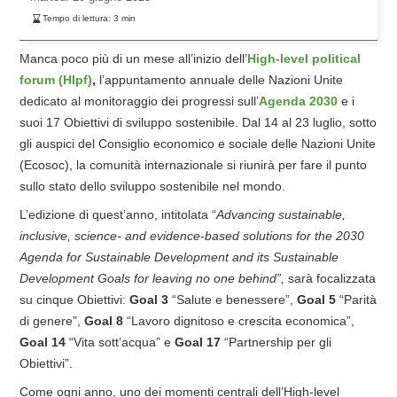
Tempo di lettura:
3
min
Manca poco più di un mese all’inizio dell’
High-level political
forum (Hlpf)
,
l’appuntamento annuale delle Nazioni Unite
dedicato al monitoraggio dei progressi sull’
Agenda 2030
e i
suoi 17 Obiettivi di sviluppo sostenibile. Dal 14 al 23 luglio, sotto
gli auspici del Consiglio economico e sociale delle Nazioni Unite
(Ecosoc), la comunità internazionale si riunirà per fare il punto
sullo stato dello sviluppo sostenibile nel mondo.
L’edizione di quest’anno, intitolata “
Advancing sustainable,
inclusive, science- and evidence-based solutions for the 2030
Agenda for Sustainable Development and its Sustainable
Development Goals for leaving no one behind”,
sarà focalizzata
su cinque Obiettivi:
Goal 3
“Salute e benessere”,
Goal 5
“Parità
di genere”,
Goal 8
“Lavoro dignitoso e crescita economica”,
Goal 14
“Vita sott’acqua” e
Goal 17
“Partnership per gli
Obiettivi”.
Come ogni anno, uno dei momenti centrali dell’High-level