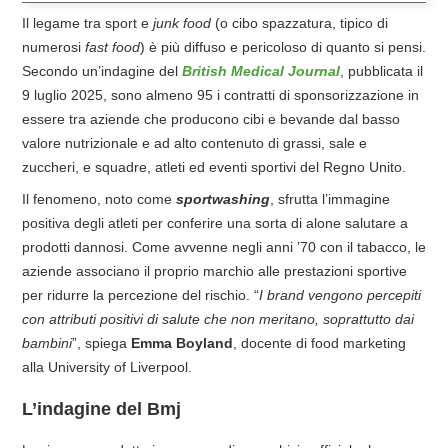
Il legame tra sport e
junk food
(o cibo spazzatura, tipico di
numerosi
fast food
) è più diffuso e pericoloso di quanto si pensi.
Secondo un’indagine del
British Medical Journal
, pubblicata il
9 luglio 2025, sono almeno 95 i contratti di sponsorizzazione in
essere tra aziende che producono cibi e bevande dal basso
valore nutrizionale e ad alto contenuto di grassi, sale e
zuccheri, e squadre, atleti ed eventi sportivi del Regno Unito.
Il fenomeno, noto come
sportwashing
, sfrutta l’immagine
positiva degli atleti per conferire una sorta di alone salutare a
prodotti dannosi. Come avvenne negli anni ’70 con il tabacco, le
aziende associano il proprio marchio alle prestazioni sportive
per ridurre la percezione del rischio. “
I brand vengono percepiti
con attributi positivi di salute che non meritano, soprattutto dai
bambini
”, spiega
Emma Boyland
, docente di food marketing
alla University of Liverpool.
L’indagine del Bmj