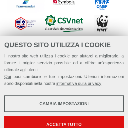
QUESTO SITO UTILIZZA I COOKIE
Il nostro sito web utilizza i cookie per aiutarci a migliorarlo, a
fornire il miglior servizio possibile ed a offrire un'esperienza
ottimale agli utenti.
Qui
puoi cambiare le tue impostazioni. Ulteriori informazioni
sono disponibili nella nostra
informativa sulla privacy
STATISTICHE
CAMBIA IMPOSTAZIONI
Strumenti statistici che raccolgono dati anonimi sull'utilizzo e la
Alleanza Italiana per lo Sviluppo Sostenibile - ASviS
funzionalità del sito web.
Via Farini 17, 00185 Roma C.F. 97893090585 P.IVA 14610671001
Mostra maggiori informazioni
ACCETTA TUTTO