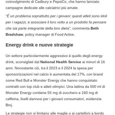
coinvolgimento di Cadbury e PepsiCo, che hanno lanciato
campagne dedicate alle calciatrici più amate.
“È un problema soprattutto per i giovani: questi atleti sono idoli
per i ragazzi, e associare il loro volto a un prodotto fa pensare
che sia parte integrante della loro dieta”
, commenta
Beth
Bradshaw
, policy manager di Food Active.
Energy drink e nuove strategie
Un settore particolarmente aggressivo è quello degli energy
drink, sconsigliati dal
National Health Service
ai minori di 16
anni. Nonostante ciò, tra il 2023 e il 2024 la spesa per
sponsorizzazioni nel calcio è aumentata del 17%, con brand
come Red Bull e Monster Energy che hanno conquistato
contratti con top club e atleti olimpici. Una lattina da 500 ml di
Monster Energy contiene 55 mg di zucchero e 160 mg di
caffeina, livelli dannosi per i giovani consumatori, evidenzia
Bmj.
Le strategie non si limitano alle maglie o ai cartelloni a bordo