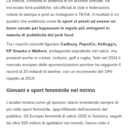
La ricerca, condotta in assenza di un archivio ufficiale, ha
incrociato fonti pubbliche, siti ufficiali di club e federazioni,
notizie di stampa e post su Instagram e TikTok. Il risultato è un
quadro che evidenzia come
lo sport si presti ad essere un
buon canale per bypassare le regole più stringenti in
materia di pubblicità del junk food
.
Tra i marchi coinvolti figurano
Cadbury, PepsiCo, Kellogg’s,
KP Snacks e Walkers
, protagonisti soprattutto nel calcio, ma
presenti anche in cricket, ciclismo, golf e rugby. Solo nel 2024 il
mercato europeo delle sponsorizzazioni sportive ha raggiunto il
record di 20 miliardi di sterline, con un incremento del 19%
rispetto al 2019.
Giovani e sport femminile nel mirino
L’analisi mostra come gli sponsor stiano investendo sempre di
più nello sport femminile, approfittando dell’aumento del
pubblico. Gli Europei femminili di calcio 2025 in Svizzera, seguiti
da oltre 500 milioni di spettatori nel mondo, hanno visto il