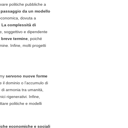
vare politiche pubbliche a
l passaggio da un modello
 economica, dovuta a
.
La complessità di
le, soggettivo e dipendente
l breve termine
, poiché
mine. Infine, molti progetti
nomy
servono nuove forme
 il dominio o l’accumulo di
li di armonia tra umanità,
i rigenerativi. Infine,
ttare politiche e modelli
itiche economiche e sociali