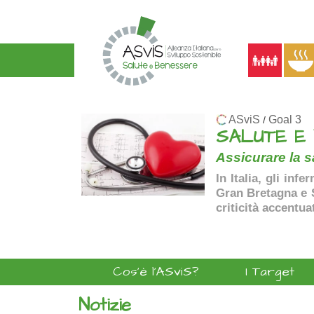
ASviS
Goal 3
/
SALUTE E
Assicurare la sa
In Italia, gli inf
Gran Bretagna e Sp
criticità accentua
Cos'è l'ASviS?
I Target
Notizie