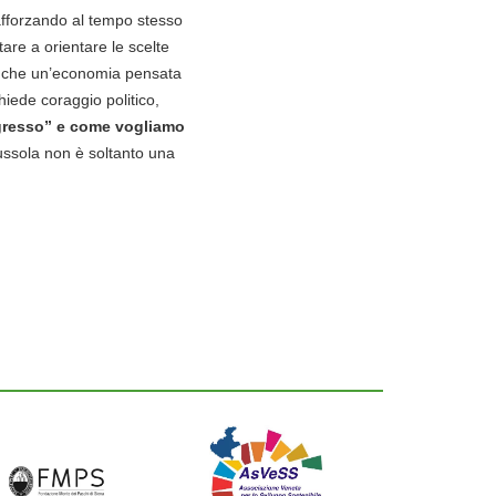
afforzando al tempo stesso
are a orientare le scelte
ra che un’economia pensata
iede coraggio politico,
gresso” e come vogliamo
bussola non è soltanto una