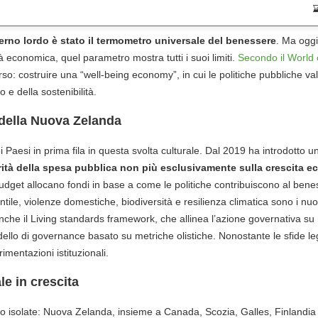
terno lordo è stato il termometro universale del benessere
. Ma oggi,
ità economica, quel parametro mostra tutti i suoi limiti.
Secondo il World
o: costruire una “well-being economy”, in cui le politiche pubbliche val
 e della sostenibilità.
 della Nuova Zelanda
aesi in prima fila in questa svolta culturale. Dal 2019 ha introdotto un
rità della spesa pubblica non più esclusivamente sulla crescita 
budget allocano fondi in base a come le politiche contribuiscono al ben
tile, violenze domestiche, biodiversità e resilienza climatica sono i nuov
che il Living standards framework, che allinea l’azione governativa su 
llo di governance basato su metriche olistiche. Nonostante le sfide le
imentazioni istituzionali.
e in crescita
no isolate: Nuova Zelanda, insieme a Canada, Scozia, Galles, Finlandia e