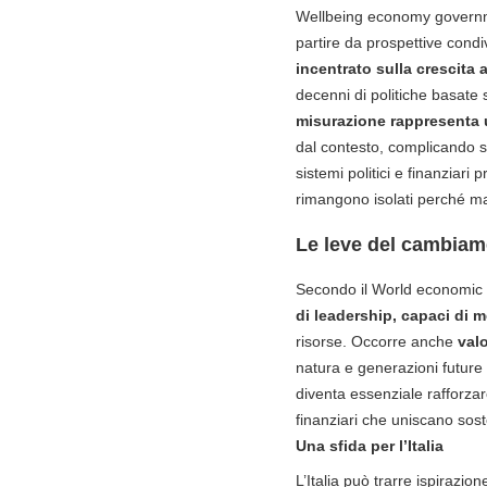
Wellbeing economy governmen
partire da prospettive condi
incentrato sulla crescita 
decenni di politiche basate s
misurazione rappresenta 
dal contesto, complicando s
sistemi politici e finanziari
rimangono isolati perché m
Le leve del cambiam
Secondo il World economic 
di leadership, capaci di m
risorse. Occorre anche
valo
natura e generazioni future 
diventa essenziale rafforzare
finanziari che uniscano sosten
Una sfida per l’Italia
L’Italia può trarre ispirazi