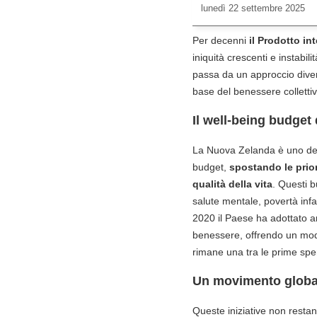
lunedì
22 settembre 2025
Per decenni
il Prodotto in
iniquità crescenti e instabil
passa da un approccio divers
base del benessere collettivo
Il well-being budget
La Nuova Zelanda è uno dei P
budget,
spostando le prio
qualità della vita
. Questi 
salute mentale, povertà infan
2020 il Paese ha adottato an
benessere, offrendo un mode
rimane una tra le prime sper
Un movimento global
Queste iniziative non resta