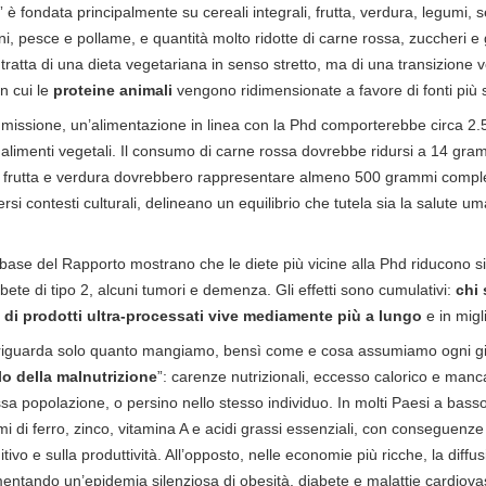
” è fondata principalmente su cereali integrali, frutta, verdura, legumi, 
i, pesce e pollame, e quantità molto ridotte di carne rossa, zuccheri e gr
 tratta di una dieta vegetariana in senso stretto, ma di una transizione
n cui le
proteine animali
vengono ridimensionate a favore di fonti più s
issione, un’alimentazione in linea con la Phd comporterebbe circa 2.50
 alimenti vegetali. Il consumo di carne rossa dovrebbe ridursi a 14 gram
frutta e verdura dovrebbero rappresentare almeno 500 grammi comples
versi contesti culturali, delineano un equilibrio che tutela sia la salute u
a base del Rapporto mostrano che le diete più vicine alla Phd riducono sig
abete di tipo 2, alcuni tumori e demenza. Gli effetti sono cumulativi:
chi 
i di prodotti ultra-processati vive mediamente più a lungo
e in migli
 riguarda solo quanto mangiamo, bensì come e cosa assumiamo ogni gio
llo della malnutrizione
”: carenze nutrizionali, eccesso calorico e manc
a popolazione, o persino nello stesso individuo. In molti Paesi a basso
i di ferro, zinco, vitamina A e acidi grassi essenziali, con conseguenze 
nitivo e sulla produttività. All’opposto, nelle economie più ricche, la diffu
imentando un’epidemia silenziosa di obesità, diabete e malattie cardiovas