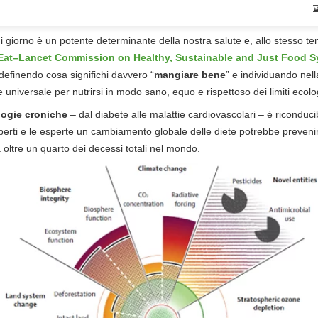
 giorno è un potente determinante della nostra salute e, allo stesso t
Eat–Lancet Commission on Healthy, Sustainable and Just Food 
idefinendo cosa significhi davvero “
mangiare bene
” e individuando nel
 universale per nutrirsi in modo sano, equo e rispettoso dei limiti ecolog
logie croniche
– dal diabete alle malattie cardiovascolari – è riconduci
sperti e le esperte un cambiamento globale delle diete potrebbe prevenire
oltre un quarto dei decessi totali nel mondo.