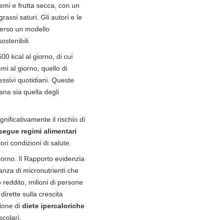
semi e frutta secca, con un
assi saturi. Gli autori e le
 verso un modello
ostenibili.
0 kcal al giorno, di cui
mi al giorno, quello di
sivi quotidiani. Queste
mana sia quella degli
nificativamente il rischio di
segue regimi alimentari
ori condizioni di salute.
rno. Il Rapporto evidenzia
anza di micronutrienti che
 reddito, milioni di persone
dirette sulla crescita
sione di
diete ipercaloriche
colari.