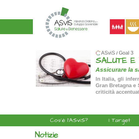
ASviS
Goal 3
/
SALUTE E
Assicurare la sa
In Italia, gli inf
Gran Bretagna e Sp
criticità accentua
Cos'è l'ASviS?
I Target
Notizie