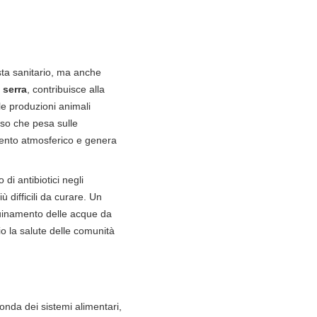
sta sanitario, ma anche
 serra
, contribuisce alla
le produzioni animali
sso che pesa sulle
amento atmosferico e genera
o di antibiotici negli
 difficili da curare. Un
nquinamento delle acque da
io la salute delle comunità
nda dei sistemi alimentari,