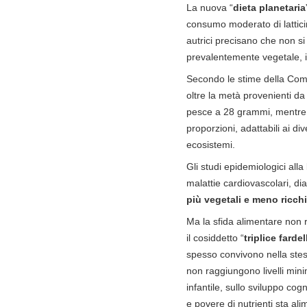
La nuova “
dieta planetaria
consumo moderato di latticin
autrici precisano che non si
prevalentemente vegetale, i
Secondo le stime della Comm
oltre la metà provenienti da
pesce a 28 grammi, mentre 
proporzioni, adattabili ai di
ecosistemi.
Gli studi epidemiologici all
malattie cardiovascolari, di
più vegetali e meno ricch
Ma la sfida alimentare non
il cosiddetto “
triplice farde
spesso convivono nella stess
non raggiungono livelli minim
infantile, sullo sviluppo cog
e povere di nutrienti sta al