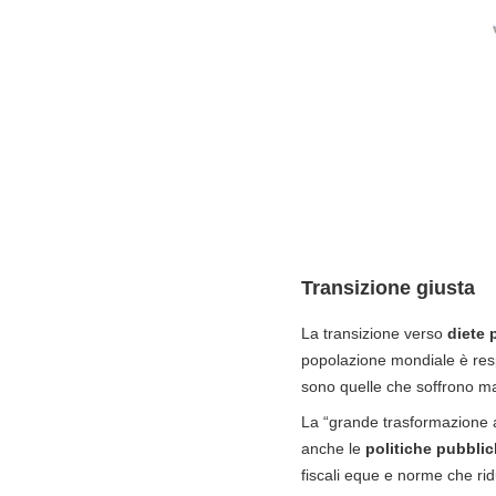
Transizione giusta
La transizione verso
diete 
popolazione mondiale è respo
sono quelle che soffrono ma
La “grande trasformazione al
anche le
politiche pubbli
fiscali eque e norme che rid