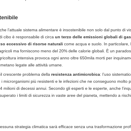
enibile
he l’attuale sistema alimentare è insostenibile non solo dal punto di vi
i cibo è responsabile di circa
un terzo delle
emissioni globali di gas
uso
eccessivo di risorse naturali
come acqua e suolo. In particolare, 
agricoli ma forniscono meno del 20% delle calorie globali. È un parado
 agricoltura intensiva provoca ogni anno oltre 650mila morti per inquin
 metano legate alle attività umane.
 il crescente problema della
resistenza antimicrobica
: l’uso sistematic
 i microrganismi più resistenti e le infezioni che ne conseguono molto più
4 milioni di decessi annui. Secondo gli esperti e le esperte, anche l’i
uperato i limiti di sicurezza in vaste aree del pianeta, mettendo a risch
suna strategia climatica sarà efficace senza una trasformazione profo