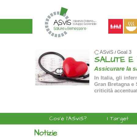
ASviS
Goal 3
/
SALUTE E
Assicurare la sa
In Italia, gli inf
Gran Bretagna e Sp
criticità accentua
Cos'è l'ASviS?
I Target
Notizie