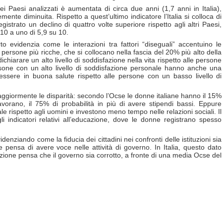
ei Paesi analizzati è aumentata di circa due anni (1,7 anni in Italia),
mente diminuita. Rispetto a quest’ultimo indicatore l’Italia si colloca di
strato un declino di quattro volte superiore rispetto agli altri Paesi,
 10 a uno di 5,9 su 10.
to evidenzia come le interazioni tra fattori “diseguali” accentuino le
persone più ricche, che si collocano nella fascia del 20% più alto della
dichiarare un alto livello di soddisfazione nella vita rispetto alle persone
rsone con un alto livello di soddisfazione personale hanno anche una
i essere in buona salute rispetto alle persone con un basso livello di
giormente le disparità: secondo l’Ocse le donne italiane hanno il 15%
avorano, il 75% di probabilità in più di avere stipendi bassi. Eppure
rispetto agli uomini e investono meno tempo nelle relazioni sociali. Il
li indicatori relativi all’educazione, dove le donne registrano spesso
videnziando come la fiducia dei cittadini nei confronti delle istituzioni sia
e pensa di avere voce nelle attività di governo. In Italia, questo dato
ione pensa che il governo sia corrotto, a fronte di una media Ocse del