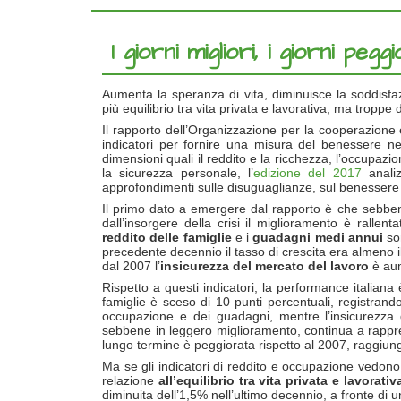
I giorni migliori, i giorni p
Aumenta la speranza di vita, diminuisce la soddisfazi
più equilibrio tra vita privata e lavorativa, ma troppe 
Il rapporto dell’Organizzazione per la cooperazione 
indicatori per fornire una misura del benessere ne
dimensioni quali il reddito e la ricchezza, l’occupazion
la sicurezza personale, l’
edizione del 2017
analiz
approfondimenti sulle disuguaglianze, sul benessere dei
Il primo dato a emergere dal rapporto è che sebbene
dall’insorgere della crisi il miglioramento è rallen
reddito delle famiglie
e i
guadagni medi annui
son
precedente decennio il tasso di crescita era almeno il
dal 2007 l’
insicurezza del mercato del lavoro
è aum
Rispetto a questi indicatori, la performance italiana è 
famiglie è sceso di 10 punti percentuali, registrando
occupazione e dei guadagni, mentre l’insicurezza 
sebbene in leggero miglioramento, continua a rappre
lungo termine è peggiorata rispetto al 2007, raggiung
Ma se gli indicatori di reddito e occupazione vedono i
relazione
all’equilibrio tra vita privata e lavorativ
diminuita dell’1,5% nell’ultimo decennio, a fronte di 