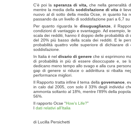
C’è poi la
speranza di vita,
che nella generalità d
mentre la media della
soddisfazione di vita
è lieve
nuovo al di sotto della media Ocse, in quanto ha regi
passando da un livello di soddisfazione pari a 6,7 su
Per quanto riguarda le
disuguaglianze
, il Rappor
condizioni di vantaggio e svantaggio. Ad esempio, le 
scala dei redditi, hanno il doppio delle probabilità di 
del 20% più basso della scala dei redditi. E le pe
probabilità quattro volte superiore di dichiarare d
soddisfazione.
In Italia è nel
divario di genere
che si esprimono mag
di probabilità in più di essere disoccupate e, se l
dedicano meno tempo allo svago e alla cura personale 
gap di genere si riduce o addirittura si ribalta neg
performance migliori.
Il Rapporto tratta infine il tema della
governance
, e
in calo dal 2005, con solo il 33% degli individui ch
ammonta soltanto al 18%, mentre l’89% della popolaz
56%.
Il rapporto Ocse “
How’s Life?
”
I
dati relativi all’Italia
di Lucilla Persichetti