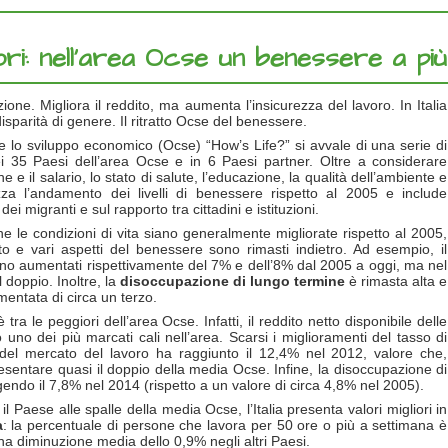
eggiori: nell’area Ocse un benessere a p
one. Migliora il reddito, ma aumenta l’insicurezza del lavoro. In Italia
disparità di genere. Il ritratto Ocse del benessere.
e lo sviluppo economico (Ocse) “How’s Life?” si avvale di una serie di
i 35 Paesi dell’area Ocse e in 6 Paesi partner. Oltre a considerare
e e il salario, lo stato di salute, l’educazione, la qualità dell’ambiente e
za l’andamento dei livelli di benessere rispetto al 2005 e include
 migranti e sul rapporto tra cittadini e istituzioni.
 le condizioni di vita siano generalmente migliorate rispetto al 2005,
tato e vari aspetti del benessere sono rimasti indietro. Ad esempio, il
o aumentati rispettivamente del 7% e dell’8% dal 2005 a oggi, ma nel
 doppio. Inoltre, la
disoccupazione di lungo termine
è rimasta alta e
entata di circa un terzo.
tra le peggiori dell’area Ocse. Infatti, il reddito netto disponibile delle
 uno dei più marcati cali nell’area. Scarsi i miglioramenti del tasso di
del mercato del lavoro ha raggiunto il 12,4% nel 2012, valore che,
sentare quasi il doppio della media Ocse. Infine, la disoccupazione di
endo il 7,8% nel 2014 (rispetto a un valore di circa 4,8% nel 2005).
l Paese alle spalle della media Ocse, l’Italia presenta valori migliori in
a
: la percentuale di persone che lavora per 50 ore o più a settimana è
una diminuzione media dello 0,9% negli altri Paesi.