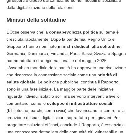
gli esperti è dipeso dal cambiamento nei modelli di socialità e
dalla digitalizzazione delle relazioni.
Ministri della solitudine
L’Ocse osserva che la
consapevolezza politica
sul tema è
cresciuta rapidamente. Dopo la pandemia, Regno Unito e
Giappone hanno nominato
ministri dedicati alla solitudine
;
Germania, Danimarca, Finlandia, Paesi Bassi, Svezia e Spagna
hanno adottato strategie nazionali e nel maggio 2025
l’Assemblea mondiale della sanità ha approvato una risoluzione
che riconosce la connessione sociale come una
priorità di
salute globale
. Le politiche pubbliche, continua il Rapporto,
sono in una fase iniziale. La maggior parte delle iniziative
riguarda individui isolati o soli, ma servono interventi a livello
comunitario, come lo
sviluppo di infrastrutture sociali
(biblioteche, parchi, centri civici) che favoriscano l’incontro, e la
creazione di spazi digitali sicuri, soprattutto per i giovani. Per
progettare soluzioni efficaci, conclude il Rapporto, è essenziale
una conoscenza dettagliata delle comunità più vulnerabili e un