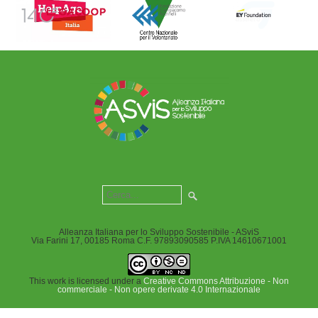
Alleanza Italiana per lo Sviluppo Sostenibile - ASviS
Via Farini 17, 00185 Roma C.F. 97893090585 P.IVA 14610671001
This work is licensed under a
Creative Commons Attribuzione - Non
commerciale - Non opere derivate 4.0 Internazionale