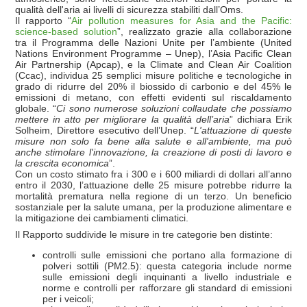
qualità dell'aria ai livelli di sicurezza stabiliti dall’Oms.
Il rapporto “
Air pollution measures for Asia and the Pacific:
science-based solution
”, realizzato grazie alla collaborazione
tra il Programma delle Nazioni Unite per l’ambiente (United
Nations Environment Programme – Unep), l’Asia Pacific Clean
Air Partnership (Apcap), e la Climate and Clean Air Coalition
(Ccac), individua 25 semplici misure politiche e tecnologiche in
grado di ridurre del 20% il biossido di carbonio e del 45% le
emissioni di metano, con effetti evidenti sul riscaldamento
globale. “
Ci sono numerose soluzioni collaudate che possiamo
mettere in atto per migliorare la qualità dell’aria
” dichiara Erik
Solheim, Direttore esecutivo dell’Unep. “
L'attuazione di queste
misure non solo fa bene alla salute e all'ambiente, ma può
anche stimolare l'innovazione, la creazione di posti di lavoro e
la crescita economica
”.
Con un costo stimato fra i 300 e i 600 miliardi di dollari all’anno
entro il 2030, l’attuazione delle 25 misure potrebbe ridurre la
mortalità prematura nella regione di un terzo. Un beneficio
sostanziale per la salute umana, per la produzione alimentare e
la mitigazione dei cambiamenti climatici.
Il Rapporto suddivide le misure in tre categorie ben distinte:
controlli sulle emissioni che portano alla formazione di
polveri sottili (PM2.5): questa categoria include norme
sulle emissioni degli inquinanti a livello industriale e
norme e controlli per rafforzare gli standard di emissioni
per i veicoli;