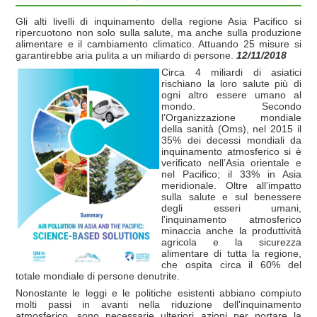
Gli alti livelli di inquinamento della regione Asia Pacifico si
ripercuotono non solo sulla salute, ma anche sulla produzione
alimentare e il cambiamento climatico. Attuando 25 misure si
garantirebbe aria pulita a un miliardo di persone.
12/11/2018
Circa 4 miliardi di asiatici
rischiano la loro salute più di
ogni altro essere umano al
mondo. Secondo
l’Organizzazione mondiale
della sanità (Oms), nel 2015 il
35% dei decessi mondiali da
inquinamento atmosferico si è
verificato nell’Asia orientale e
nel Pacifico; il 33% in Asia
meridionale. Oltre all’impatto
sulla salute e sul benessere
degli esseri umani,
l'inquinamento atmosferico
minaccia anche la produttività
agricola e la sicurezza
alimentare di tutta la regione,
che ospita circa il 60% del
totale mondiale di persone denutrite.
Nonostante le leggi e le politiche esistenti abbiano compiuto
molti passi in avanti nella riduzione dell'inquinamento
atmosferico, sono necessarie ulteriori azioni per portare la