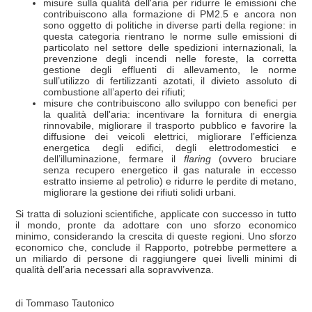
misure sulla qualità dell'aria per ridurre le emissioni che
contribuiscono alla formazione di PM2.5 e ancora non
sono oggetto di politiche in diverse parti della regione: in
questa categoria rientrano le norme sulle emissioni di
particolato nel settore delle spedizioni internazionali, la
prevenzione degli incendi nelle foreste, la corretta
gestione degli effluenti di allevamento, le norme
sull’utilizzo di fertilizzanti azotati, il divieto assoluto di
combustione all’aperto dei rifiuti;
misure che contribuiscono allo sviluppo con benefici per
la qualità dell'aria: incentivare la fornitura di energia
rinnovabile, migliorare il trasporto pubblico e favorire la
diffusione dei veicoli elettrici, migliorare l’efficienza
energetica degli edifici, degli elettrodomestici e
dell’illuminazione, fermare il
flaring
(ovvero bruciare
senza recupero energetico il gas naturale in eccesso
estratto insieme al petrolio) e ridurre le perdite di metano,
migliorare la gestione dei rifiuti solidi urbani.
Si tratta di soluzioni scientifiche, applicate con successo in tutto
il mondo, pronte da adottare con uno sforzo economico
minimo, considerando la crescita di queste regioni. Uno sforzo
economico che, conclude il Rapporto, potrebbe permettere a
un miliardo di persone di raggiungere quei livelli minimi di
qualità dell’aria necessari alla sopravvivenza.
di Tommaso Tautonico