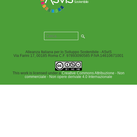
Alleanza Italiana per lo Sviluppo Sostenibile - ASviS
Via Farini 17, 00185 Roma C.F. 97893090585 P.IVA 14610671001
This work is licensed under a
Creative Commons Attribuzione - Non
commerciale - Non opere derivate 4.0 Internazionale