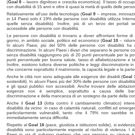
(
Goal 8
– lavoro dignitoso e crescita economica). Il tasso di occu
con disabilità di 15 anni e oltre è quasi la metà di quello delle perso
Relativamente all’uso della tecnologia (
Goal 9
– imprese, innovazio
in 14 Paesi solo il 19% delle persone con disabilità utilizza Intern
quelle senza disabilità). Inoltre, più di un terzo dei portali
accessibile alle persone con disabilità.
Le persone con disabilità si trovano a dover affrontare forme di 
giorno, in ambito sociale, politico ed economico (
Goal 10
– ridurr
In alcuni Paesi, più del 50% delle persone con disabilità ha 
discriminazione. In alcuni Paesi i divari che separano le persone co
senza disabilità raggiungono più di 20 punti percentuale per la po
punti percentuale per buona salute, tasso di alfabetizzazione e t
Inoltre, esistono tuttora diverse politiche e leggi discriminatorie i
che concerne soprattutto il matrimonio, la capacità legale e la parte
Anche le città non sono adeguate alle esigenze dei disabili (
Goal 
sostenibili). In alcuni Paesi più del 30% delle persone con disabilità
e gli spazi pubblici non accessibili. Anche trovare delle abitazio
esigenze non è semplice, soprattutto a causa delle barri
discriminazione e della mancanza di un sostegno da parte della co
Anche il
Goal 13
(lotta contro il cambiamento climatico) inter
disabilità da vicino: in caso di calamità naturali, conflitti ed emer
particolarmente vulnerabili, tanto che il 79% non sarebbe i
immediatamente senza difficoltà.
Rispetto al
Goal 16
(pace, giustizia e istituzioni solide), si eviden
disabilità sono particolarmente esposte al rischio di violenza. I da
Paesi in via di sviluppo rivelano che una persona su cinque è 