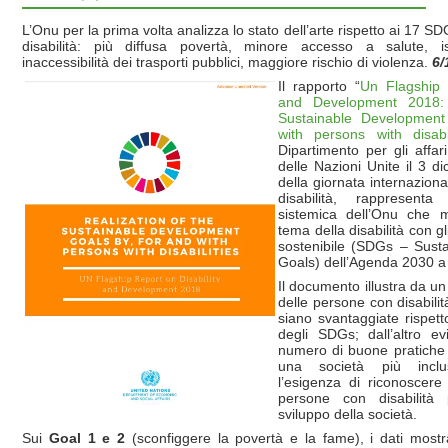
L’Onu per la prima volta analizza lo stato dell’arte rispetto ai 17 
disabilità: più diffusa povertà, minore accesso a salute, i
inaccessibilità dei trasporti pubblici, maggiore rischio di violenza.
6/
Il rapporto “
Un Flagship 
and Development 2018: 
Sustainable Development
with persons with disabil
Dipartimento per gli affar
delle Nazioni Unite il 3 d
della giornata internazion
disabilità, rappresent
sistemica dell’Onu che m
tema della disabilità con gl
sostenibile (SDGs – Sust
Goals) dell’Agenda 2030 a l
Il documento illustra da un 
delle persone con disabili
siano svantaggiate rispett
degli SDGs; dall’altro ev
numero di buone pratiche
una società più inclus
l’esigenza di riconoscere 
persone con disabilità
sviluppo della società.
Sui
Goal 1 e 2
(sconfiggere la povertà e la fame), i dati most