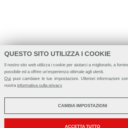
QUESTO SITO UTILIZZA I COOKIE
Il nostro sito web utilizza i cookie per aiutarci a migliorarlo, a fornire
possibile ed a offrire un'esperienza ottimale agli utenti.
Qui
puoi cambiare le tue impostazioni. Ulteriori informazioni sono
nostra
informativa sulla privacy
STATISTICHE
CAMBIA IMPOSTAZIONI
Strumenti statistici che raccolgono dati anonimi sull'utilizzo e la fu
web.
Mostra maggiori informazioni
ACCETTA TUTTO