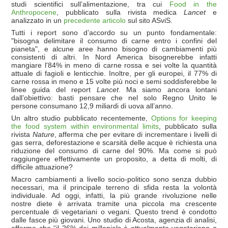
studi scientifici sull’alimentazione, tra cui
Food in the
Anthropocene
, pubblicato sulla rivista medica
Lancet
e
analizzato in un
precedente articolo
sul sito ASviS.
Tutti i report sono d’accordo su un punto fondamentale:
"bisogna delimitare il consumo di carne entro i confini del
pianeta", e alcune aree hanno bisogno di cambiamenti più
consistenti di altri. In Nord America bisognerebbe infatti
mangiare l'84% in meno di carne rossa e sei volte la quantità
attuale di fagioli e lenticchie. Inoltre, per gli europei, il 77% di
carne rossa in meno e 15 volte più noci e semi soddisferebbe le
linee guida del report
Lancet
. Ma siamo ancora lontani
dall’obiettivo: basti pensare che nel solo Regno Unito le
persone consumano 12,9 miliardi di uova all’anno.
Un altro studio pubblicato recentemente,
Options for keeping
the food system within environmental limits
, pubblicato sulla
rivista
Nature
, afferma che per evitare di incrementare i livelli di
gas serra, deforestazione e scarsità delle acque è richiesta una
riduzione del consumo di carne del 90%. Ma come si può
raggiungere effettivamente un proposito, a detta di molti, di
difficile attuazione?
Macro cambiamenti a livello socio-politico sono senza dubbio
necessari, ma il principale terreno di sfida resta la volontà
individuale. Ad oggi, infatti, la più grande rivoluzione nelle
nostre diete è arrivata tramite una piccola ma crescente
percentuale di vegetariani o vegani. Questo trend è condotto
dalle fasce più giovani. Uno studio di Acosta, agenzia di analisi,