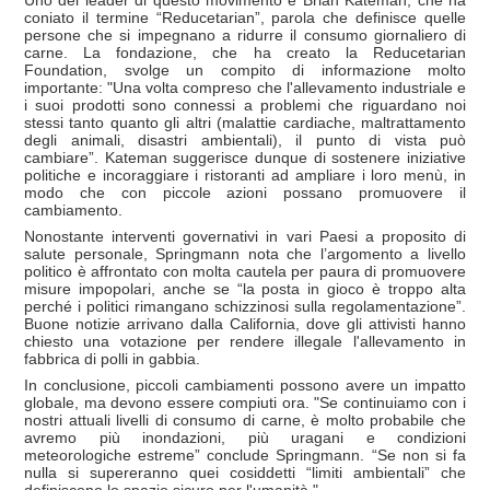
Uno dei leader di questo movimento è Brian Kateman, che ha
coniato il termine “Reducetarian”, parola che definisce quelle
persone che si impegnano a ridurre il consumo giornaliero di
carne. La fondazione, che ha creato la Reducetarian
Foundation, svolge un compito di informazione molto
importante: "Una volta compreso che l'allevamento industriale e
i suoi prodotti sono connessi a problemi che riguardano noi
stessi tanto quanto gli altri (malattie cardiache, maltrattamento
degli animali, disastri ambientali), il punto di vista può
cambiare”. Kateman suggerisce dunque di sostenere iniziative
politiche e incoraggiare i ristoranti ad ampliare i loro menù, in
modo che con piccole azioni possano promuovere il
cambiamento.
Nonostante interventi governativi in vari Paesi a proposito di
salute personale, Springmann nota che l’argomento a livello
politico è affrontato con molta cautela per paura di promuovere
misure impopolari, anche se “la posta in gioco è troppo alta
perché i politici rimangano schizzinosi sulla regolamentazione”.
Buone notizie arrivano dalla California, dove gli attivisti hanno
chiesto una votazione per rendere illegale l'allevamento in
fabbrica di polli in gabbia.
In conclusione, piccoli cambiamenti possono avere un impatto
globale, ma devono essere compiuti ora. "Se continuiamo con i
nostri attuali livelli di consumo di carne, è molto probabile che
avremo più inondazioni, più uragani e condizioni
meteorologiche estreme” conclude Springmann. “Se non si fa
nulla si supereranno quei cosiddetti “limiti ambientali” che