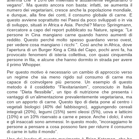
afferma che “il 26% dei millenials è attualmente vegetariano o
vegano”. Ma questo ancora non basta: infatti, se aumenta il
numero dei vegetariani, cresce anche la popolazione mondiale,
e dunque, alla fine dei conti, il consumo globale di carne. E
questo avviene soprattutto nei Paesi da poco sviluppati o in via
di sviluppo, situati in Africa e Asia. Perché? Marco Springmann,
ricercatore a capo del report pubblicato su Nature, spiega: "Le
persone in Cina mangiano carne quando hanno aumenti di
reddito. Questo perché molto spesso guardano verso ovest,
per vedere cosa mangiano i ricchi ". Così anche in Africa, dove
l’apertura di un Burger King a Città del Capo, pochi anni fa, ha
provocato fenomeni di isteria collettiva, con quasi cinquemila
persone in fila, e alcune che hanno dormito in strada per avere
il primo Whopper.
Per questo motivo è necessario un cambio di approccio verso
un regime che sia meno rigido sul consumo di carne ma
capace di coinvolgere più persone. Un esempio di questo
metodo è il cosiddetto “Flexitarianism”, conosciuto in Italia
come “Dieta flessibile”, un tipo di nutrizione che presenta i
vantaggi di un’alimentazione prevalentemente vegetariana, ma
con un apporto di carne. Questo tipo di dieta pone al centro i
vegetali biologici (40% del fabbisogno), aggiungendo cereali
integrali (20%), legumi (15%) semi oleosi (5%), uova e latticini
(10%) e un 10% riservato a carne e pesce. Anche i dolci, il vino
e gli insaccati sono ammessi. In questo modo, “incoraggiamo le
persone a pensare a cosa possono fare per ridurre il consumo
di carne in tutto il mondo”.