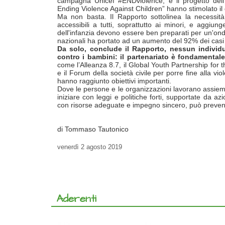
campagna Unicef #ENDviolence, e il progetto dell’
Ending Violence Against Children” hanno stimolato il d
Ma non basta. Il Rapporto sottolinea la necessità 
accessibili a tutti, soprattutto ai minori, e aggiun
dell'infanzia devono essere ben preparati per un'onda
nazionali ha portato ad un aumento del 92% dei casi 
Da solo, conclude il Rapporto, nessun individu
contro i bambini: il partenariato è fondamental
come l’Alleanza 8.7, il Global Youth Partnership for 
e il Forum della società civile per porre fine alla vi
hanno raggiunto obiettivi importanti.
Dove le persone e le organizzazioni lavorano assieme
iniziare con leggi e politiche forti, supportate da a
con risorse adeguate e impegno sincero, può prevenir
di Tommaso Tautonico
venerdì
2 agosto 2019
Aderenti