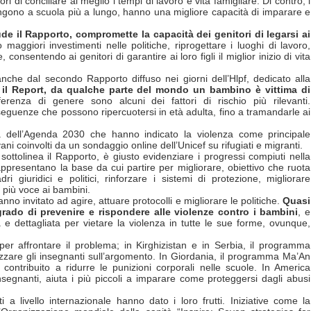
ori di conciliare al meglio i tempi di lavoro e vita famigliare. Di contro, i
angono a scuola più a lungo, hanno una migliore capacità di imparare e
e il Rapporto, compromette la capacità dei genitori di legarsi ai
 maggiori investimenti nelle politiche, riprogettare i luoghi di lavoro,
consentendo ai genitori di garantire ai loro figli il miglior inizio di vita
 anche dal secondo Rapporto diffuso nei giorni dell’Hlpf, dedicato alla
 il Report, da qualche parte del mondo un bambino è vittima di
fferenza di genere sono alcuni dei fattori di rischio più rilevanti.
guenze che possono ripercuotersi in età adulta, fino a tramandarle ai
ta dell’Agenda 2030 che hanno indicato la violenza come principale
i coinvolti da un sondaggio online dell’Unicef su rifugiati e migranti.
, sottolinea il Rapporto, è giusto evidenziare i progressi compiuti nella
appresentano la base da cui partire per migliorare, obiettivo che ruota
i giuridici e politici, rinforzare i sistemi di protezione, migliorare
e più voce ai bambini.
hanno invitato ad agire, attuare protocolli e migliorare le politiche.
Quasi
ado di prevenire e rispondere alle violenze contro i bambini
, e
 e dettagliata per vietare la violenza in tutte le sue forme, ovunque,
per affrontare il problema; in Kirghizistan e in Serbia, il programma
lizzare gli insegnanti sull’argomento. In Giordania, il programma Ma’An
contribuito a ridurre le punizioni corporali nelle scuole. In America
nsegnanti, aiuta i più piccoli a imparare come proteggersi dagli abusi
 a livello internazionale hanno dato i loro frutti. Iniziative come la