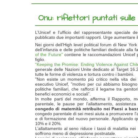
Onu: riflettori puntati sulle
L’Unicef e l'ufficio del rappresentante speciale d
pubblicato due importanti rapporti. Urge aumentare i
Nei giorni dell’High level political forum di New Yor
dell’infanzia e delle politiche familiari dedicate alla 
of the Future”
contiene le raccomandazioni Unicef per 
figlio.
“Keeping the Promise: Ending Violence Against Chil
generale delle Nazioni Unite dedicato al Target 16.2
tutte le forme di violenza e tortura contro i bambini.
"Non esiste un momento più critico nella vita dei 
esecutivo Unicef, "motivo per cui abbiamo bisogn
politiche familiari, che rafforzi il legame tra genit
benefici economici e sociali”.
In molte parti del mondo, afferma il Rapporto, m
parentale, le pause per l’allattamento, assistenza 
congedo di maternità retribuito nei Paesi a bass
congedo parentale di sei mesi aiuta a promuovere l'al
e di formazione del nuovo personale. Applicando quest
10% e il 20%.
L’allattamento al seno riduce i tassi di malattia nei 
soffrono meno di depressione postnatale.