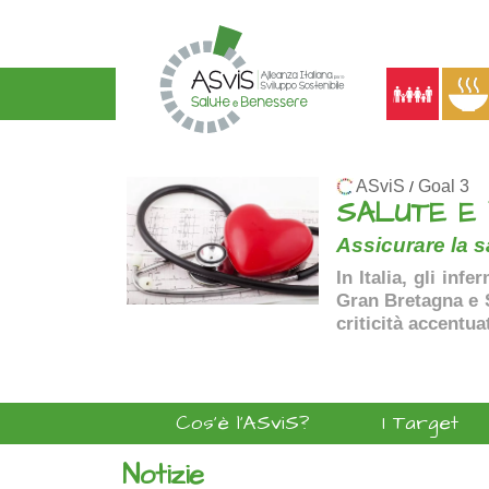
ASviS
Goal 3
/
SALUTE E
Assicurare la sa
In Italia, gli inf
Gran Bretagna e Sp
criticità accentua
Cos'è l'ASviS?
I Target
Notizie