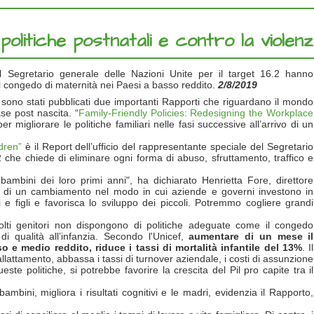
 politiche postnatali e contro la violen
el Segretario generale delle Nazioni Unite per il target 16.2 hanno
l congedo di maternità nei Paesi a basso reddito.
2/8/2019
k sono stati pubblicati due importanti Rapporti che riguardano il mondo
fase post nascita. “
Family-Friendly Policies: Redesigning the Workplace
migliorare le politiche familiari nelle fasi successive all’arrivo di un
dren”
è il Report dell’ufficio del rappresentante speciale del Segretario
 che chiede di eliminare ogni forma di abuso, sfruttamento, traffico e
bambini dei loro primi anni", ha dichiarato Henrietta Fore, direttore
o di un cambiamento nel modo in cui aziende e governi investono in
ori e figli e favorisca lo sviluppo dei piccoli. Potremmo cogliere grandi
olti genitori non dispongono di politiche adeguate come il congedo
di qualità all’infanzia. Secondo l'Unicef,
aumentare di un mese il
o e medio reddito, riduce i tassi di mortalità infantile del 13%
. Il
lattamento, abbassa i tassi di turnover aziendale, i costi di assunzione
e politiche, si potrebbe favorire la crescita del Pil pro capite tra il
bambini, migliora i risultati cognitivi e le madri, evidenzia il Rapporto,