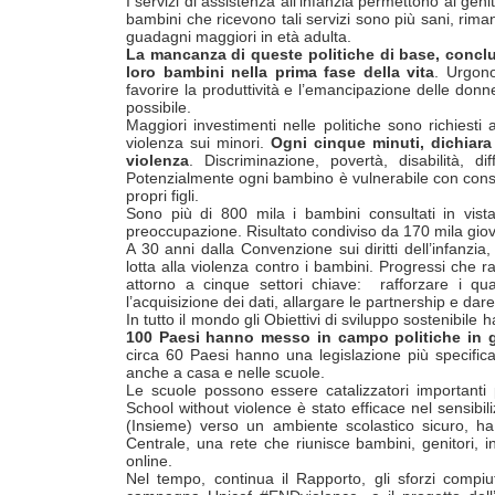
I servizi di assistenza all’infanzia permettono ai genit
bambini che ricevono tali servizi sono più sani, rim
guadagni maggiori in età adulta.
La mancanza di queste politiche di base, conclud
loro bambini nella prima fase della vita
. Urgono
favorire la produttività e l’emancipazione delle donne, 
possibile.
Maggiori investimenti nelle politiche sono richiesti
violenza sui minori.
Ogni cinque minuti, dichiara
violenza
. Discriminazione, povertà, disabilità, di
Potenzialmente ogni bambino è vulnerabile con conse
propri figli.
Sono più di 800 mila i bambini consultati in vis
preoccupazione. Risultato condiviso da 170 mila giovan
A 30 anni dalla Convenzione sui diritti dell’infanzia
lotta alla violenza contro i bambini. Progressi che r
attorno a cinque settori chiave: rafforzare i quadr
l’acquisizione dei dati, allargare le partnership e dar
In tutto il mondo gli Obiettivi di sviluppo sostenibile 
100 Paesi hanno messo in campo politiche in gr
circa 60 Paesi hanno una legislazione più specifica
anche a casa e nelle scuole.
Le scuole possono essere catalizzatori importanti 
School without violence è stato efficace nel sensibi
(Insieme) verso un ambiente scolastico sicuro, ha 
Centrale, una rete che riunisce bambini, genitori, i
online.
Nel tempo, continua il Rapporto, gli sforzi compiuti