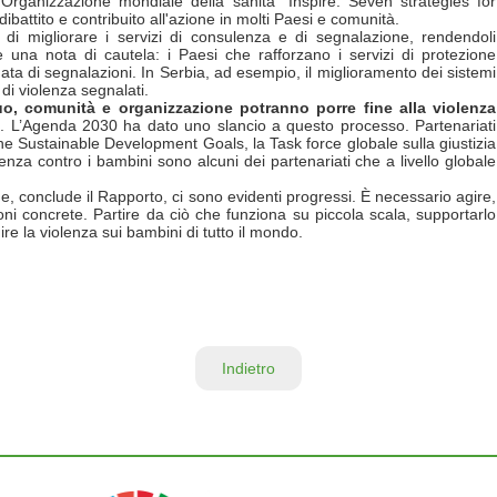
Organizzazione mondiale della sanità “Inspire: Seven strategies for
ibattito e contribuito all'azione in molti Paesi e comunità.
di migliorare i servizi di consulenza e di segnalazione, rendendoli
ge una nota di cautela: i Paesi che rafforzano i servizi di protezione
ta di segnalazioni. In Serbia, ad esempio, il miglioramento dei sistemi
di violenza segnalati.
o, comunità e organizzazione potranno porre fine alla violenza
e
. L’Agenda 2030 ha dato uno slancio a questo processo. Partenariati
the Sustainable Development Goals, la Task force globale sulla giustizia
olenza contro i bambini sono alcuni dei partenariati che a livello globale
, conclude il Rapporto, ci sono evidenti progressi. È necessario agire,
zioni concrete. Partire da ciò che funziona su piccola scala, supportarlo
e la violenza sui bambini di tutto il mondo.
Indietro