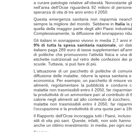
a curare patologie relative all’obesità. Nonostante g
nell’area dell’Ocse riguarderà 92 milioni di person
speranza di vita di tre anni entro il 2050.
Questa emergenza sanitaria non risparmia neanch
sempre la migliore del mondo. Sebbene in
Italia
la 
quella della maggior parte degli altri Paesi industri
Complessivamente, la diffusione del sovrappeso riduc
Gli italiani in sovrappeso vivono in media 2,7 anni i
9% di tutta la
spesa sanitaria nazionale
, un dat
italiano paga 289 euro di tasse supplementari all'anno
di politiche che promuovono l'attività fisica e una d
etichette nutrizionali sul retro delle confezioni dei 
scuole. Tuttavia, si può fare di più.
L‘attuazione di un pacchetto di politiche di comuni
diffusione delle malattie, ridurre la spesa sanitaria
economica. Per esempio, un pacchetto di misure volte 
alimenti, regolamentare la pubblicità e condurre 
malattie non trasmissibili entro il 2050, far risparmi
la produttività di un ammontare pari al contributo di
calorie negli alimenti ad alto contenuto di zucchero,
malattie non trasmissibili entro il 2050, far rispar
l’occupazione e la produttività di una quota pari a 18
Il Rapporto dell’Ocse incoraggia tutti i Paesi, incluso
stili di vita più sani. Queste, infatti, non solo han
anche un ottimo investimento: in media, per ogni euro