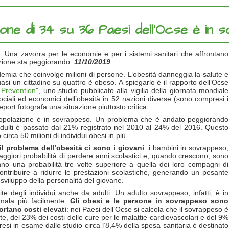
zione di 34 su 36 Paesi dell’Ocse è in
. Una zavorra per le economie e per i sistemi sanitari che affrontano
uazione sta peggiorando.
11/10/2019
demia che coinvolge milioni di persone. L’obesità danneggia la salute e
uasi un cittadino su quattro è obeso. A spiegarlo è il rapporto dell’Ocse
 Prevention
”, uno studio pubblicato alla vigilia della giornata mondiale
 sociali ed economici dell’obesità in 52 nazioni diverse (sono compresi i
port fotografa una situazione piuttosto critica.
popolazione è in sovrappeso. Un problema che è andato peggiorando
li adulti è passato dal 21% registrato nel 2010 al 24% del 2016. Questo
 circa 50 milioni di individui obesi in più.
l problema dell’obesità ci sono i giovani
: i bambini in sovrappeso,
giori probabilità di perdere anni scolastici e, quando crescono, sono
anno una probabilità tre volte superiore a quella dei loro compagni di
contribuire a ridurre le prestazioni scolastiche, generando un pesante
 sviluppo della personalità del giovane.
e degli individui anche da adulti. Un adulto sovrappeso, infatti, è in
mala più facilmente.
Gli obesi e le persone in sovrappeso sono
rtano costi elevati
: nei Paesi dell’Ocse si calcola che il sovrappeso è
te, del 23% dei costi delle cure per le malattie cardiovascolari e del 9%
presi in esame dallo studio circa l’8,4% della spesa sanitaria è destinato