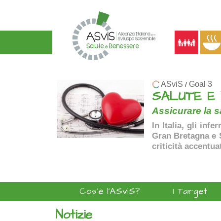
ASviS
Goal 3
/
SALUTE E
Assicurare la sa
In Italia, gli inf
Gran Bretagna e Sp
criticità accentua
Cos'è l'ASviS?
I Target
Notizie