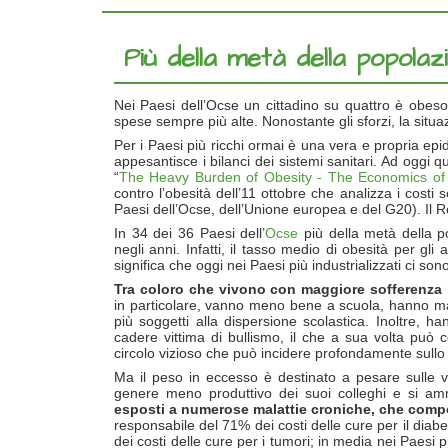
Più della metà della popola
Nei Paesi dell’Ocse un cittadino su quattro è obeso
spese sempre più alte. Nonostante gli sforzi, la sit
Per i Paesi più ricchi ormai è una vera e propria epi
appesantisce i bilanci dei sistemi sanitari. Ad oggi q
“
The Heavy Burden of Obesity - The Economics of
contro l’obesità dell’11 ottobre che analizza i costi
Paesi dell’Ocse, dell’Unione europea e del G20). Il Re
In 34 dei 36 Paesi dell’
Ocse
più della metà della 
negli anni. Infatti, il tasso medio di obesità per g
significa che oggi nei Paesi più industrializzati ci sono
Tra coloro che vivono con maggiore sofferenza i
in particolare, vanno meno bene a scuola, hanno mag
più soggetti alla dispersione scolastica. Inoltre, h
cadere vittima di bullismo, il che a sua volta può 
circolo vizioso che può incidere profondamente sullo
Ma il peso in eccesso è destinato a pesare sulle vit
genere meno produttivo dei suoi colleghi e si am
esposti a numerose malattie croniche, che compo
responsabile del 71% dei costi delle cure per il diabe
dei costi delle cure per i tumori; in media nei Paesi 