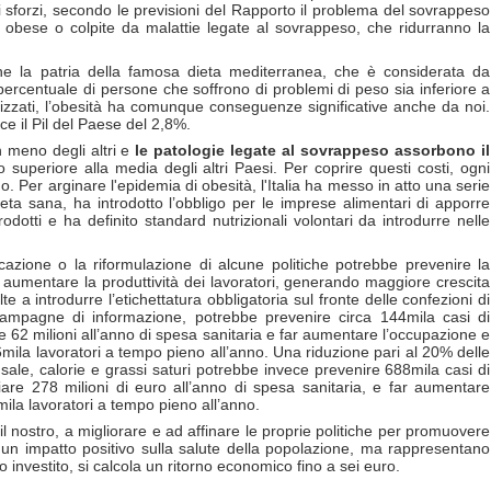
li sforzi, secondo le previsioni del Rapporto il problema del sovrappeso
e obese o colpite da malattie legate al sovrappeso, che ridurranno la
e la patria della famosa dieta mediterranea, che è considerata da
percentuale di persone che soffrono di problemi di peso sia inferiore a
alizzati, l’obesità ha comunque conseguenze significative anche da noi.
e il Pil del Paese del 2,8%.
n meno degli altri e
le patologie legate al sovrappeso assorbono il
o superiore alla media degli altri Paesi. Per coprire questi costi, ogni
. Per arginare l'epidemia di obesità, l'Italia ha messo in atto una serie
ieta sana, ha introdotto l’obbligo per le imprese alimentari di apporre
prodotti e ha definito standard nutrizionali volontari da introdurre nelle
cazione o la riformulazione di alcune politiche potrebbe prevenire la
 e aumentare la produttività dei lavoratori, generando maggiore crescita
a introdurre l’etichettatura obbligatoria sul fronte delle confezioni di
campagne di informazione, potrebbe prevenire circa 144mila casi di
are 62 milioni all’anno di spesa sanitaria e far aumentare l’occupazione e
 6mila lavoratori a tempo pieno all’anno. Una riduzione pari al 20% delle
 sale, calorie e grassi saturi potrebbe invece prevenire 688mila casi di
miare 278 milioni di euro all’anno di spesa sanitaria, e far aumentare
mila lavoratori a tempo pieno all’anno.
 il nostro, a migliorare e ad affinare le proprie politiche per promuovere
no un impatto positivo sulla salute della popolazione, ma rappresentano
 investito, si calcola un ritorno economico fino a sei euro.