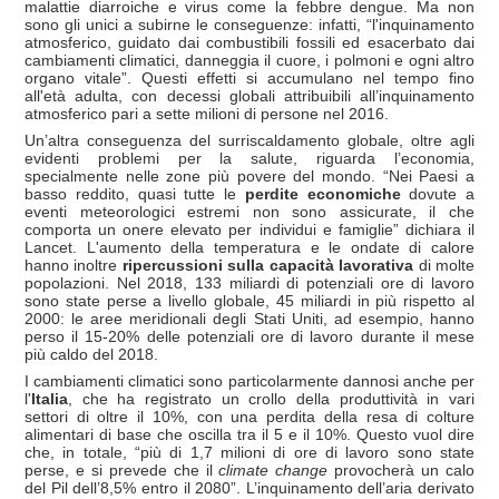
malattie diarroiche e virus come la febbre dengue. Ma non
sono gli unici a subirne le conseguenze: infatti, “l'inquinamento
atmosferico, guidato dai combustibili fossili ed esacerbato dai
cambiamenti climatici, danneggia il cuore, i polmoni e ogni altro
organo vitale”. Questi effetti si accumulano nel tempo fino
all'età adulta, con decessi globali attribuibili all’inquinamento
atmosferico pari a sette milioni di persone nel 2016.
Un’altra conseguenza del surriscaldamento globale, oltre agli
evidenti problemi per la salute, riguarda l’economia,
specialmente nelle zone più povere del mondo. “Nei Paesi a
basso reddito, quasi tutte le
perdite economiche
dovute a
eventi meteorologici estremi non sono assicurate, il che
comporta un onere elevato per individui e famiglie” dichiara il
Lancet. L'aumento della temperatura e le ondate di calore
hanno inoltre
ripercussioni sulla capacità lavorativa
di molte
popolazioni. Nel 2018, 133 miliardi di potenziali ore di lavoro
sono state perse a livello globale, 45 miliardi in più rispetto al
2000: le aree meridionali degli Stati Uniti, ad esempio, hanno
perso il 15-20% delle potenziali ore di lavoro durante il mese
più caldo del 2018.
I cambiamenti climatici sono particolarmente dannosi anche per
l'
Italia
, che ha registrato un crollo della produttività in vari
settori di oltre il 10%, con una perdita della resa di colture
alimentari di base che oscilla tra il 5 e il 10%. Questo vuol dire
che, in totale, “più di 1,7 milioni di ore di lavoro sono state
perse, e si prevede che il
climate change
provocherà un calo
del Pil dell’8,5% entro il 2080”. L’inquinamento dell’aria derivato