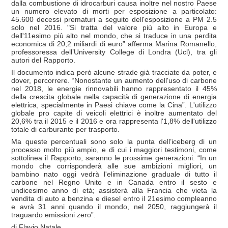
dalla combustione di idrocarburi causa inoltre nel nostro Paese
un numero elevato di morti per esposizione a particolato:
45.600 decessi prematuri a seguito dell'esposizione a PM 2.5
solo nel 2016. "Si tratta del valore più alto in Europa e
dell'11esimo più alto nel mondo, che si traduce in una perdita
economica di 20,2 miliardi di euro” afferma Marina Romanello,
professoressa dell’University College di Londra (Ucl), tra gli
autori del Rapporto.
Il documento indica però alcune strade già tracciate da poter, e
dover, percorrere. “Nonostante un aumento dell'uso di carbone
nel 2018, le energie rinnovabili hanno rappresentato il 45%
della crescita globale nella capacità di generazione di energia
elettrica, specialmente in Paesi chiave come la Cina”. L'utilizzo
globale pro capite di veicoli elettrici è inoltre aumentato del
20,6% tra il 2015 e il 2016 e ora rappresenta l'1,8% dell'utilizzo
totale di carburante per trasporto.
Ma queste percentuali sono solo la punta dell’iceberg di un
processo molto più ampio, e di cui i maggiori testimoni, come
sottolinea il Rapporto, saranno le prossime generazioni: “In un
mondo che corrisponderà alle sue ambizioni migliori, un
bambino nato oggi vedrà l'eliminazione graduale di tutto il
carbone nel Regno Unito e in Canada entro il sesto e
undicesimo anno di età; assisterà alla Francia che vieta la
vendita di auto a benzina e diesel entro il 21esimo compleanno
e avrà 31 anni quando il mondo, nel 2050, raggiungerà il
traguardo emissioni zero”.
di Flavio Natale