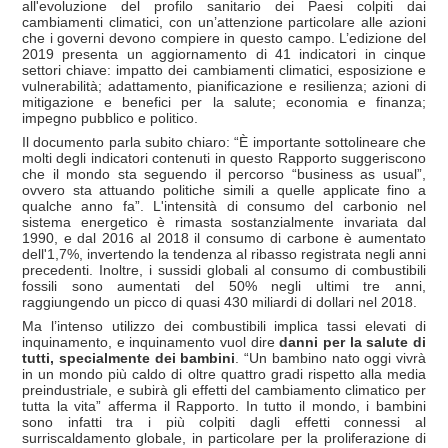
all'evoluzione del profilo sanitario dei Paesi colpiti dai
cambiamenti climatici, con un’attenzione particolare alle azioni
che i governi devono compiere in questo campo. L’edizione del
2019 presenta un aggiornamento di 41 indicatori in cinque
settori chiave: impatto dei cambiamenti climatici, esposizione e
vulnerabilità; adattamento, pianificazione e resilienza; azioni di
mitigazione e benefici per la salute; economia e finanza;
impegno pubblico e politico.
Il documento parla subito chiaro: “È importante sottolineare che
molti degli indicatori contenuti in questo Rapporto suggeriscono
che il mondo sta seguendo il percorso “business as usual”,
ovvero sta attuando politiche simili a quelle applicate fino a
qualche anno fa”. L'intensità di consumo del carbonio nel
sistema energetico è rimasta sostanzialmente invariata dal
1990, e dal 2016 al 2018 il consumo di carbone è aumentato
dell'1,7%, invertendo la tendenza al ribasso registrata negli anni
precedenti. Inoltre, i sussidi globali al consumo di combustibili
fossili sono aumentati del 50% negli ultimi tre anni,
raggiungendo un picco di quasi 430 miliardi di dollari nel 2018.
Ma l’intenso utilizzo dei combustibili implica tassi elevati di
inquinamento, e inquinamento vuol dire
danni per la salute di
tutti, specialmente dei bambini
. “Un bambino nato oggi vivrà
in un mondo più caldo di oltre quattro gradi rispetto alla media
preindustriale, e subirà gli effetti del cambiamento climatico per
tutta la vita” afferma il Rapporto. In tutto il mondo, i bambini
sono infatti tra i più colpiti dagli effetti connessi al
surriscaldamento globale, in particolare per la proliferazione di