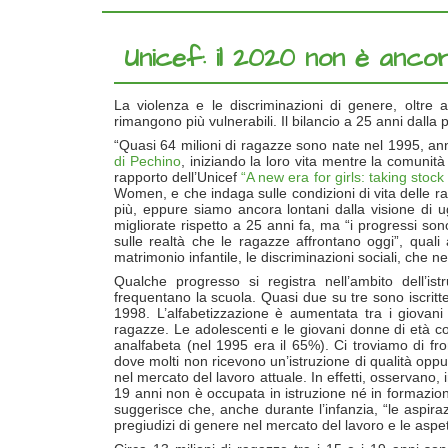
Unicef: il 2020 non è anco
La violenza e le discriminazioni di genere, oltre al
rimangono più vulnerabili. Il bilancio a 25 anni dalla 
“Quasi 64 milioni di ragazze sono nate nel 1995, an
di Pechino
, iniziando la loro vita mentre la comunità
rapporto dell’Unicef
“A new era for girls: taking stoc
Women, e che indaga sulle condizioni di vita delle 
più, eppure siamo ancora lontani dalla visione di 
migliorate rispetto a 25 anni fa, ma “i progressi son
sulle realtà che le ragazze affrontano oggi”, quali a
matrimonio infantile, le discriminazioni sociali, che n
Qualche progresso si registra nell’ambito dell’
frequentano la scuola. Quasi due su tre sono iscritt
1998. L’alfabetizzazione è aumentata tra i giovani
ragazze. Le adolescenti e le giovani donne di età 
analfabeta (nel 1995 era il 65%). Ci troviamo di fro
dove molti non ricevono un’istruzione di qualità oppur
nel mercato del lavoro attuale. In effetti, osservano
19 anni non è occupata in istruzione né in formazione
suggerisce che, anche durante l’infanzia, “le aspiraz
pregiudizi di genere nel mercato del lavoro e le aspet