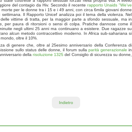
state costrette a rapporti sessuali forzati nella propria vita. A livello
ggiore del contagio da Hiv. Secondo il recente
rapporto Unaids “We’ve
di morte per le donne tra i 15 e i 49 anni, con circa 6mila giovani donne
 settimana. Il Rapporto Unicef analizza poi il tema della violenza. Nel
elle vittime di tratta, per la maggior parte a sfondo sessuale, ma in
per paura di ritorsioni o sensi di colpa. Pratiche dannose come il
diminuite negli ultimi 25 anni ma continuano a esistere. Due ragazze su
zzano alcun metodo contraccettivo moderno. In Africa sub-sahariana si
l mondo, oltre il 10%.
za di genere che, oltre al 25esimo anniversario della Conferenza di
sione sullo status delle donne, il forum sulla
parità generazionale
in
anniversario della
risoluzione 1325
del Consiglio di sicurezza su donne,
Indietro