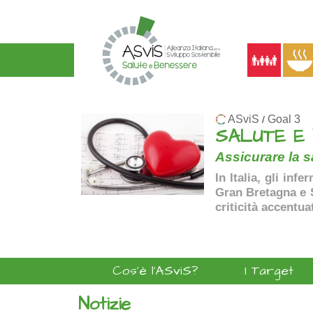
ASviS
Goal 3
/
SALUTE E
Assicurare la sa
In Italia, gli inf
Gran Bretagna e Sp
criticità accentua
Cos'è l'ASviS?
I Target
Notizie