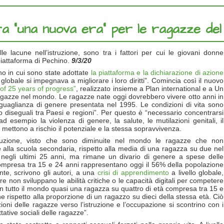
ra “una nuova era” per le ragazze de
le lacune nell’istruzione, sono tra i fattori per cui le giovani donne
piattaforma di Pechino.
9/3/20
no in cui sono state adottate
la piattaforma e la dichiarazione di azione
 globale si impegnava a migliorare i loro diritti”. Comincia così il nuovo
k of 25 years of progress”
, realizzato insieme a Plan international e a Un
ragazze nel mondo. Le ragazze nate oggi dovrebbero vivere otto anni in
uguaglianza di genere presentata nel 1995. Le condizioni di vita sono
o diseguali tra Paesi e regioni”. Per questo è “necessario concentrarsi
d esempio la violenza di genere, la salute, le mutilazioni genitali, il
e mettono a rischio il potenziale e la stessa sopravvivenza.
istruzione, visto che sono diminuite nel mondo le ragazze che non
e alla scuola secondaria, rispetto alla media di una ragazza su due nel
 negli ultimi 25 anni, ma rimane un divario di genere a spese delle
compresa tra 15 e 24 anni rappresentano oggi il 56% della popolazione
nte, scrivono gli autori, a una
crisi di apprendimento
a livello globale,
e non sviluppano le abilità critiche o le capacità digitali per competere
, in tutto il mondo quasi una ragazza su quattro di età compresa tra 15 e
 rispetto alla proporzione di un ragazzo su dieci della stessa età. Ciò
ioni delle ragazze verso l’istruzione e l’occupazione si scontrino con i
tative sociali delle ragazze”.