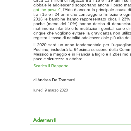
Circa 13 milioni di ragazze tra i 15 e i 19 anni sono 
globale le adolescenti sopportano anche il peso ma
got the power”
, l’Aids è ancora la principale causa 
tra i 15 e i 24 anni che contraggono l’infezione ogni
2016 le bambine hanno rappresentato circa il 23% d
poche (meno del 10%) hanno deciso di denunciare, 
matrimonio infantile e le mutilazioni genitali sono 
cinque che vogliono evitare la gravidanza non utili
registra il tasso di natalità adolescenziale più alto de
Il 2020 sarà un anno fondamentale per l’uguaglian
Pechino, includerà la 64esima sessione della Commis
Messico a maggio e in Francia a luglio e il 20esimo 
pace e sicurezza a ottobre.
Scarica il Rapporto
di Andrea De Tommasi
lunedì
9 marzo 2020
Aderenti