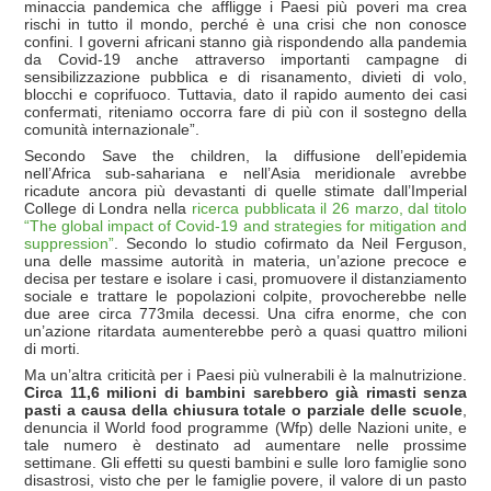
minaccia pandemica che affligge i Paesi più poveri ma crea
rischi in tutto il mondo, perché è una crisi che non conosce
confini. I governi africani stanno già rispondendo alla pandemia
da Covid-19 anche attraverso importanti campagne di
sensibilizzazione pubblica e di risanamento, divieti di volo,
blocchi e coprifuoco. Tuttavia, dato il rapido aumento dei casi
confermati, riteniamo occorra fare di più con il sostegno della
comunità internazionale”.
Secondo Save the children, la diffusione dell’epidemia
nell’Africa sub-sahariana e nell’Asia meridionale avrebbe
ricadute ancora più devastanti di quelle stimate dall’Imperial
College di Londra nella
ricerca pubblicata il 26 marzo, dal titolo
“The global impact of Covid-19 and strategies for mitigation and
suppression”
. Secondo lo studio cofirmato da Neil Ferguson,
una delle massime autorità in materia, un’azione precoce e
decisa per testare e isolare i casi, promuovere il distanziamento
sociale e trattare le popolazioni colpite, provocherebbe nelle
due aree circa 773mila decessi. Una cifra enorme, che con
un’azione ritardata aumenterebbe però a quasi quattro milioni
di morti.
Ma un’altra criticità per i Paesi più vulnerabili è la malnutrizione.
Circa 11,6 milioni di bambini sarebbero già rimasti senza
pasti a causa della chiusura totale o parziale delle scuole
,
denuncia il World food programme (Wfp) delle Nazioni unite, e
tale numero è destinato ad aumentare nelle prossime
settimane. Gli effetti su questi bambini e sulle loro famiglie sono
disastrosi, visto che per le famiglie povere, il valore di un pasto