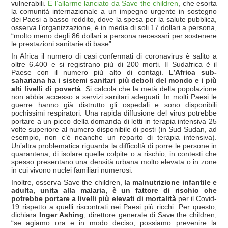
vulnerabili.
È l’allarme lanciato da Save the children
, che esorta
la comunità internazionale a un impegno urgente in sostegno
dei Paesi a basso reddito, dove la spesa per la salute pubblica,
osserva l’organizzazione, è in media di soli 17 dollari a persona,
“molto meno degli 86 dollari a persona necessari per sostenere
le prestazioni sanitarie di base”.
In Africa il numero di casi confermati di coronavirus è salito a
oltre 6.400 e si registrano più di 200 morti. Il Sudafrica è il
Paese con il numero più alto di contagi.
L’Africa sub-
sahariana ha i sistemi sanitari più deboli del mondo e i più
alti livelli di povertà
. Si calcola che la metà della popolazione
non abbia accesso a servizi sanitari adeguati. In molti Paesi le
guerre hanno già distrutto gli ospedali e sono disponibili
pochissimi respiratori. Una rapida diffusione del virus potrebbe
portare a un picco della domanda di letti in terapia intensiva 25
volte superiore al numero disponibile di posti (in Sud Sudan, ad
esempio, non c’è neanche un reparto di terapia intensiva).
Un’altra problematica riguarda la difficoltà di porre le persone in
quarantena, di isolare quelle colpite o a rischio, in contesti che
spesso presentano una densità urbana molto elevata o in zone
in cui vivono nuclei familiari numerosi.
Inoltre, osserva Save the children,
la malnutrizione infantile e
adulta, unita alla malaria, è un fattore di rischio che
potrebbe portare a livelli più elevati di mortalità
per il Covid-
19 rispetto a quelli riscontrati nei Paesi più ricchi. Per questo,
dichiara
Inger Ashing
, direttore generale di Save the children,
“se agiamo ora e in modo deciso, possiamo prevenire la