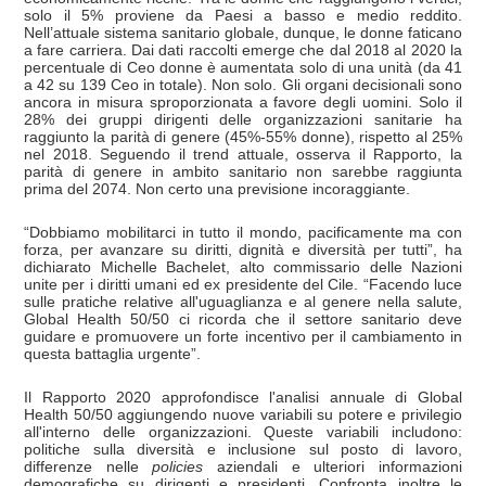
solo il 5% proviene da Paesi a basso e medio reddito.
Nell’attuale sistema sanitario globale, dunque, le donne faticano
a fare carriera. Dai dati raccolti emerge che dal 2018 al 2020 la
percentuale di Ceo donne è aumentata solo di una unità (da 41
a 42 su 139 Ceo in totale). Non solo. Gli organi decisionali sono
ancora in misura sproporzionata a favore degli uomini. Solo il
28% dei gruppi dirigenti delle organizzazioni sanitarie ha
raggiunto la parità di genere (45%-55% donne), rispetto al 25%
nel 2018. Seguendo il trend attuale, osserva il Rapporto, la
parità di genere in ambito sanitario non sarebbe raggiunta
prima del 2074. Non certo una previsione incoraggiante.
“Dobbiamo mobilitarci in tutto il mondo, pacificamente ma con
forza, per avanzare su diritti, dignità e diversità per tutti”, ha
dichiarato Michelle Bachelet, alto commissario delle Nazioni
unite per i diritti umani ed ex presidente del Cile. “Facendo luce
sulle pratiche relative all'uguaglianza e al genere nella salute,
Global Health 50/50 ci ricorda che il settore sanitario deve
guidare e promuovere un forte incentivo per il cambiamento in
questa battaglia urgente”.
Il Rapporto 2020 approfondisce l'analisi annuale di Global
Health 50/50 aggiungendo nuove variabili su potere e privilegio
all'interno delle organizzazioni. Queste variabili includono:
politiche sulla diversità e inclusione sul posto di lavoro,
differenze nelle
policies
aziendali e ulteriori informazioni
demografiche su dirigenti e presidenti. Confronta inoltre le