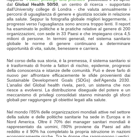
dal
Global Health 50/50
, un centro di ricerca - supportato
dall’University college di Londra - che valuta annualmente i
percorsi di uguaglianza di genere e giustizia sociale in relazione
alla salute. Seppur la fotografia globale migliori leggermente, i
progressi verso l’uguaglianza sono ancora troppo lenti. Il report
ha esaminato le politiche e le pratiche relative al genere di 200
organizzazioni, con sede in 33 Paesi e che impiegano circa 4,5
milioni di persone. In termini generali, nel sistema sanitario
globale le norme di genere continuano a determinare
opportunità di vita, salute, benessere e carriera.
Nel corso della sua storia, è la premessa, il sistema sanitario si
è trasformato di fronte a fattori di rischio, epidemie, progressi
della conoscenza e istanze delle comunità. Può e deve farlo di
nuovo per affrontare efficacemente le sfide provenienti dai
Sustainable Development Goals (SDGs) dell’Agenda 2030.
L’analisi del Global health rivela, però, un sistema che non
riesce a evolversi. La distribuzione diseguale del potere e un
meccanismo di privilegi consolidati stanno minando gli sforzi
globali per raggiungere gli obiettivi legati alla salute.
Nel mondo l’85% delle organizzazioni mondiali attive nel settore
della salute e delle politiche sanitarie ha sede in Europa e in
Nord America. Oltre il 70% dei manager sanitari mondiali è
rappresentato da uomini, l’80% proviene da Paesi ad alto
reddito e il 90% ha completato la propria istruzione in nazioni
economicamente ricche. Tra le donne che raggiungono i vertici,