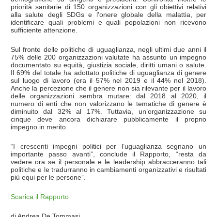
priorità sanitarie di 150 organizzazioni con gli obiettivi relativi
alla salute degli SDGs e l'onere globale della malattia, per
identificare quali problemi e quali popolazioni non ricevono
sufficiente attenzione.
Sul fronte delle politiche di uguaglianza, negli ultimi due anni il
75% delle 200 organizzazioni valutate ha assunto un impegno
documentato su equità, giustizia sociale, diritti umani o salute.
Il 69% del totale ha adottato politiche di uguaglianza di genere
sul luogo di lavoro (era il 57% nel 2019 e il 44% nel 2018).
Anche la percezione che il genere non sia rilevante per il lavoro
delle organizzazioni sembra mutare: dal 2018 al 2020, il
numero di enti che non valorizzano le tematiche di genere è
diminuito dal 32% al 17%. Tuttavia, un’organizzazione su
cinque deve ancora dichiarare pubblicamente il proprio
impegno in merito.
“I crescenti impegni politici per l’uguaglianza segnano un
importante passo avanti”, conclude il Rapporto, “resta da
vedere ora se il personale e le leadership abbracceranno tali
politiche e le tradurranno in cambiamenti organizzativi e risultati
più equi per le persone”.
Scarica il Rapporto
di Andrea De Tommasi