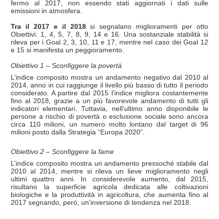
fermo al 2017, non essendo stati aggiornati i dati sulle
emissioni in atmosfera.
Tra il 2017 e il 2018
si segnalano miglioramenti per otto
Obiettivi: 1, 4, 5, 7, 8, 9, 14 e 16. Una sostanziale stabilità si
rileva per i Goal 2, 3, 10, 11 e 17, mentre nel caso dei Goal 12
e 15 si manifesta un peggioramento.
Obiettivo 1 – Sconfiggere la povertà
L’indice composito mostra un andamento negativo dal 2010 al
2014, anno in cui raggiunge il livello più basso di tutto il periodo
considerato. A partire dal 2015 l’indice migliora costantemente
fino al 2018, grazie a un più favorevole andamento di tutti gli
indicatori elementari. Tuttavia, nell’ultimo anno disponibile le
persone a rischio di povertà o esclusione sociale sono ancora
circa 110 milioni, un numero molto lontano dal target di 96
milioni posto dalla Strategia “Europa 2020”.
Obiettivo 2 – Sconfiggere la fame
L’indice composito mostra un andamento pressoché stabile dal
2010 al 2014, mentre si rileva un lieve miglioramento negli
ultimi quattro anni. In considerevole aumento, dal 2015,
risultano la superficie agricola dedicata alle coltivazioni
biologiche e la produttività in agricoltura, che aumenta fino al
2017 segnando, però, un’inversione di tendenza nel 2018.