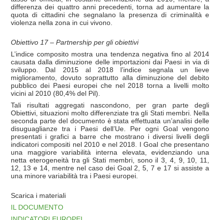
differenza dei quattro anni precedenti, torna ad aumentare la
quota di cittadini che segnalano la presenza di criminalità e
violenza nella zona in cui vivono.
Obiettivo 17 – Partnership per gli obiettivi
L’indice composito mostra una tendenza negativa fino al 2014
causata dalla diminuzione delle importazioni dai Paesi in via di
sviluppo. Dal 2015 al 2018 l’indice segnala un lieve
miglioramento, dovuto soprattutto alla diminuzione del debito
pubblico dei Paesi europei che nel 2018 torna a livelli molto
vicini al 2010 (80,4% del Pil).
Tali risultati aggregati nascondono, per gran parte degli
Obiettivi, situazioni molto differenziate tra gli Stati membri. Nella
seconda parte del documento è stata effettuata un’analisi delle
disuguaglianze tra i Paesi dell’Ue. Per ogni Goal vengono
presentati i grafici a barre che mostrano i diversi livelli degli
indicatori compositi nel 2010 e nel 2018. I Goal che presentano
una maggiore variabilità interna elevata, evidenziando una
netta eterogeneità tra gli Stati membri, sono il 3, 4, 9, 10, 11,
12, 13 e 14, mentre nel caso dei Goal 2, 5, 7 e 17 si assiste a
una minore variabilità tra i Paesi europei.
Scarica i materiali
IL DOCUMENTO
INDICATORI EUROPEI