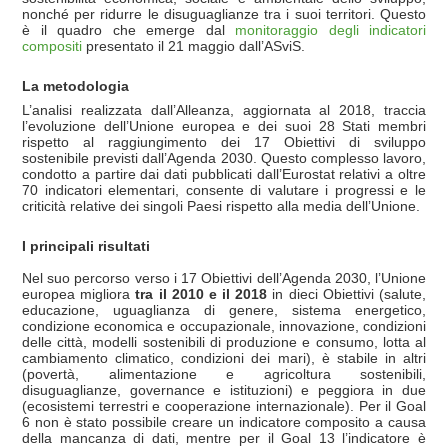
nonché per ridurre le disuguaglianze tra i suoi territori. Questo
è il quadro che emerge dal
monitoraggio degli indicatori
compositi
presentato il 21 maggio dall’ASviS.
La metodologia
L’analisi realizzata dall’Alleanza, aggiornata al 2018, traccia
l’evoluzione dell’Unione europea e dei suoi 28 Stati membri
rispetto al raggiungimento dei 17 Obiettivi di sviluppo
sostenibile previsti dall’Agenda 2030. Questo complesso lavoro,
condotto a partire dai dati pubblicati dall’Eurostat relativi a oltre
70 indicatori elementari, consente di valutare i progressi e le
criticità relative dei singoli Paesi rispetto alla media dell’Unione.
I principali risultati
Nel suo percorso verso i 17 Obiettivi dell’Agenda 2030, l’Unione
europea migliora
tra il 2010 e il 2018
in dieci Obiettivi (salute,
educazione, uguaglianza di genere, sistema energetico,
condizione economica e occupazionale, innovazione, condizioni
delle città, modelli sostenibili di produzione e consumo, lotta al
cambiamento climatico, condizioni dei mari), è stabile in altri
(povertà, alimentazione e agricoltura sostenibili,
disuguaglianze, governance e istituzioni) e peggiora in due
(ecosistemi terrestri e cooperazione internazionale). Per il Goal
6 non è stato possibile creare un indicatore composito a causa
della mancanza di dati, mentre per il Goal 13 l’indicatore è