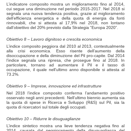
L’indicatore composito mostra un miglioramento fino al 2014,
cui segue una diminuzione nel periodo 2015-2017. Nel 2018 si
segnala una nuova tendenza positiva, grazie al miglioramento
dell’efficienza energetica e della quota di energia da fonti
rinnovabili, che si attesta al 17,9% nel 2018, non lontano
dall’obiettivo del 20% previsto dalla Strategia “Europa 2020”.
Obiettivo 8 – Lavoro dignitoso e crescita economica
L’indice composito peggiora dal 2010 al 2013, contestualmente
alla crisi economica. Esso risente dell’aumento della
disoccupazione e della diminuzione del Pil pro-capite. Dal 2014
l’indice segnala una ripresa, che prosegue fino al 2018. In
particolare, tornano ad aumentare il Pil e il tasso di
occupazione, il quale nell’ultimo anno disponibile si attesta al
73.2%.
Obiettivo 9 – Imprese, innovazione ed infrastrutture
Nel 2018 l’indice composito conferma l’andamento positivo
osservato negli anni precedenti. Nell’ultimo biennio aumenta sia
la quota di spese in Ricerca e Sviluppo (R&S) sul Pil, sia la
quota di ricercatori sul totale degli occupati.
Obiettivo 10 – Ridurre le disuguaglianze
L’indice sintetico mostra una lieve tendenza negativa fino al
2014, causata dal peggioramento della disuguaglianza del