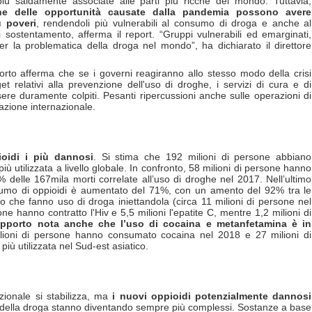
ù saldamente associate alle parti più ricche del mondo. Tuttavia,
one delle opportunità causate dalla pandemia possono avere
ù poveri
, rendendoli più vulnerabili al consumo di droga e anche al
 sostentamento, afferma il report. “Gruppi vulnerabili ed emarginati,
er la problematica della droga nel mondo”, ha dichiarato il direttore
porto afferma che se i governi reagiranno allo stesso modo della crisi
relativi alla prevenzione dell'uso di droghe, i servizi di cura e di
re duramente colpiti. Pesanti ripercussioni anche sulle operazioni di
razione internazionale.
ioidi i più dannosi
. Si stima che 192 milioni di persone abbiano
utilizzata a livello globale. In confronto, 58 milioni di persone hanno
 delle 167mila morti correlate all’uso di droghe nel 2017. Nell’ultimo
nsumo di oppioidi è aumentato del 71%, con un amento del 92% tra le
o che fanno uso di droga iniettandola (circa 11 milioni di persone nel
one hanno contratto l'Hiv e 5,5 milioni l'epatite C, mentre 1,2 milioni di
apporto nota anche che l’uso di cocaina e metanfetamina è in
ilioni di persone hanno consumato cocaina nel 2018 e 27 milioni di
ù utilizzata nel Sud-est asiatico.
zionale si stabilizza, ma
i nuovi oppioidi potenzialmente dannosi
ti della droga stanno diventando sempre più complessi. Sostanze a base