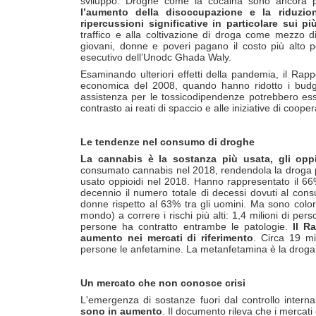
sviluppo. Droghe come la cocaina sono ancora pi
l’aumento della disoccupazione e la riduzi
ripercussioni significative in particolare sui pi
traffico e alla coltivazione di droga come mezzo di
giovani, donne e poveri pagano il costo più alto p
esecutivo dell’Unodc Ghada Waly.
Esaminando ulteriori effetti della pandemia, il Rap
economica del 2008, quando hanno ridotto i budget 
assistenza per le tossicodipendenze potrebbero esse
contrasto ai reati di spaccio e alle iniziative di coope
Le tendenze nel consumo di droghe
La cannabis è la sostanza più usata, gli opp
consumato cannabis nel 2018, rendendola la droga più 
usato oppioidi nel 2018. Hanno rappresentato il 66%
decennio il numero totale di decessi dovuti al co
donne rispetto al 63% tra gli uomini. Ma sono color
mondo) a correre i rischi più alti: 1,4 milioni di pers
persone ha contratto entrambe le patologie.
Il R
aumento nei mercati di riferimento
. Circa 19 m
persone le anfetamine. La metanfetamina è la droga pi
Un mercato che non conosce crisi
L'emergenza di sostanze fuori dal controllo interna
sono in aumento
. Il documento rileva che i merca