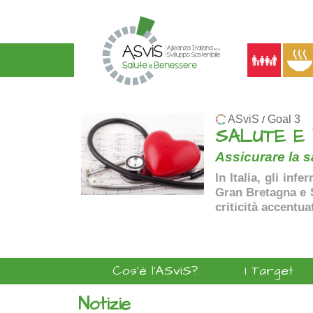
ASviS
Goal 3
/
SALUTE E
Assicurare la sa
In Italia, gli inf
Gran Bretagna e Sp
criticità accentua
Cos'è l'ASviS?
I Target
Notizie