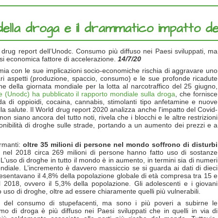
ella droga e il drammatico impatto de
drug report dell’Unodc. Consumo più diffuso nei Paesi sviluppati, ma
si economica fattore di accelerazione.
14/7/20
mia con le sue implicazioni socio-economiche rischia di aggravare uno
vari aspetti (produzione, spaccio, consumo) e le sue profonde ricadute
e della giornata mondiale per la lotta al narcotraffico del 25 giugno,
ine (Unodc) ha pubblicato il rapporto mondiale sulla droga
, che fornisce
a di oppioidi, cocaina, cannabis, stimolanti tipo anfetamine e nuove
lla salute. Il World drug report 2020 analizza anche l'impatto del Covid-
on siano ancora del tutto noti, rivela che i blocchi e le altre restrizioni
ibilità di droghe sulle strade, portando a un aumento dei prezzi e a
armanti:
oltre 35 milioni di persone nel mondo soffrono di disturbi
el 2018 circa 269 milioni di persone hanno fatto uso di sostanze
L'uso di droghe in tutto il mondo è in aumento, in termini sia di numeri
ndiale. L’incremento è davvero massiccio se si guarda ai dati di dieci
ppresentavano il 4,8% della popolazione globale di età compresa tra 15 e
el 2018, ovvero il 5,3% della popolazione. Gli adolescenti e i giovani
uso di droghe, oltre ad essere chiaramente quelli più vulnerabili.
to del consumo di stupefacenti, ma sono i più poveri a subirne le
o di droga è più diffuso nei Paesi sviluppati che in quelli in via di