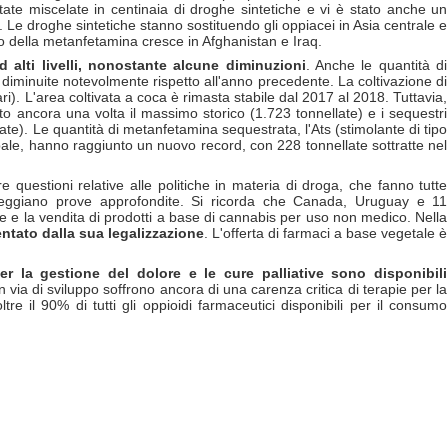
te miscelate in centinaia di droghe sintetiche e vi è stato anche un
. Le droghe sintetiche stanno sostituendo gli oppiacei in Asia centrale e
o della metanfetamina cresce in Afghanistan e Iraq.
 alti livelli, nonostante alcune diminuzioni
. Anche le quantità di
diminuite notevolmente rispetto all'anno precedente. La coltivazione di
ri). L'area coltivata a coca è rimasta stabile dal 2017 al 2018. Tuttavia,
o ancora una volta il massimo storico (1.723 tonnellate) e i sequestri
e). Le quantità di metanfetamina sequestrata, l'Ats (stimolante di tipo
bale, hanno raggiunto un nuovo record, con 228 tonnellate sottratte nel
e questioni relative alle politiche in materia di droga, che fanno tutte
seggiano prove approfondite.
Si ricorda
che Canada, Uruguay e 11
one e la vendita di prodotti a base di cannabis per uso non medico. Nella
ntato dalla sua legalizzazione
. L'offerta di farmaci a base vegetale è
er la gestione del dolore e le cure palliative sono disponibili
in via di sviluppo soffrono ancora di una carenza critica di terapie per la
tre il 90% di tutti gli oppioidi farmaceutici disponibili per il consumo