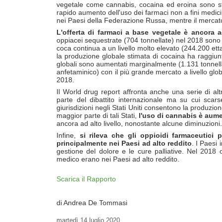
vegetale come cannabis, cocaina ed eroina sono sta
rapido aumento dell'uso dei farmaci non a fini medici
nei Paesi della Federazione Russa, mentre il mercat
L'offerta di farmaci a base vegetale è ancora ad
oppiacei sequestrate (704 tonnellate) nel 2018 sono 
coca continua a un livello molto elevato (244.200 etta
la produzione globale stimata di cocaina ha raggiunt
globali sono aumentati marginalmente (1.131 tonnellat
anfetaminico) con il più grande mercato a livello glo
2018.
Il World drug report affronta anche una serie di altr
parte del dibattito internazionale ma su cui scar
giurisdizioni negli Stati Uniti consentono la produzi
maggior parte di tali Stati,
l'uso di cannabis è aume
ancora ad alto livello, nonostante alcune diminuzioni.
Infine,
si rileva che gli oppioidi farmaceutici p
principalmente nei Paesi ad alto reddito
. I Paesi 
gestione del dolore e le cure palliative. Nel 2018 ol
medico erano nei Paesi ad alto reddito.
Scarica il Rapporto
di Andrea De Tommasi
martedì
14 luglio 2020