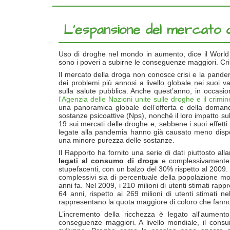
L’espansione del mercato d
Uso di droghe nel mondo in aumento, dice il World 
sono i poveri a subirne le conseguenze maggiori. Cri
Il mercato della droga non conosce crisi e la pande
dei problemi più annosi a livello globale nei suoi 
sulla salute pubblica. Anche quest’anno, in occasion
l’Agenzia delle Nazioni unite sulle droghe e il crim
una panoramica globale dell’offerta e della domand
sostanze psicoattive (Nps), nonché il loro impatto su
19 sui mercati delle droghe e, sebbene i suoi effetti n
legate alla pandemia hanno già causato meno dispon
una minore purezza delle sostanze.
Il Rapporto ha fornito una serie di dati piuttosto all
legati al consumo di droga
e complessivamente n
stupefacenti, con un balzo del 30% rispetto al 2009. 
complessivi sia di percentuale della popolazione mo
anni fa. Nel 2009, i 210 milioni di utenti stimati ra
64 anni, rispetto ai 269 milioni di utenti stimati n
rappresentano la quota maggiore di coloro che fanno 
L’incremento della ricchezza è legato all'aumen
conseguenze maggiori. A livello mondiale, il consum