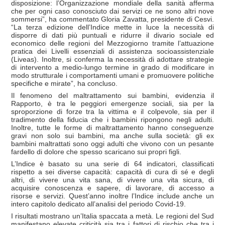
disposizione: l’Organizzazione mondiale della sanità afferma
che per ogni caso conosciuto dai servizi ce ne sono altri nove
sommersi”, ha commentato Gloria Zavatta, presidente di Cesvi.
“La terza edizione dell’Indice mette in luce la necessità di
disporre di dati più puntuali e ridurre il divario sociale ed
economico delle regioni del Mezzogiorno tramite l’attuazione
pratica dei Livelli essenziali di assistenza socioassistenziale
(Liveas). Inoltre, si conferma la necessità di adottare strategie
di intervento a medio-lungo termine in grado di modificare in
modo strutturale i comportamenti umani e promuovere politiche
specifiche e mirate”, ha concluso.
Il fenomeno del maltrattamento sui bambini, evidenzia il
Rapporto, è tra le peggiori emergenze sociali, sia per la
sproporzione di forze tra la vittima e il colpevole, sia per il
tradimento della fiducia che i bambini ripongono negli adulti.
Inoltre, tutte le forme di maltrattamento hanno conseguenze
gravi non solo sui bambini, ma anche sulla società: gli ex
bambini maltrattati sono oggi adulti che vivono con un pesante
fardello di dolore che spesso scaricano sui propri figli.
L’Indice è basato su una serie di 64 indicatori, classificati
rispetto a sei diverse capacità: capacità di cura di sé e degli
altri, di vivere una vita sana, di vivere una vita sicura, di
acquisire conoscenza e sapere, di lavorare, di accesso a
risorse e servizi. Quest’anno inoltre l’Indice include anche un
intero capitolo dedicato all’analisi del periodo Covid-19.
I risultati mostrano un’Italia spaccata a metà. Le regioni del Sud
manifestano elevate criticità sia tra i fattori di rischio che tra i