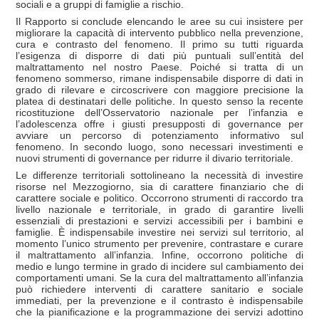
sociali e a gruppi di famiglie a rischio.
Il Rapporto si conclude elencando le aree su cui insistere per
migliorare la capacità di intervento pubblico nella prevenzione,
cura e contrasto del fenomeno. Il primo su tutti riguarda
l’esigenza di disporre di dati più puntuali sull’entità del
maltrattamento nel nostro Paese. Poiché si tratta di un
fenomeno sommerso, rimane indispensabile disporre di dati in
grado di rilevare e circoscrivere con maggiore precisione la
platea di destinatari delle politiche. In questo senso la recente
ricostituzione dell’Osservatorio nazionale per l’infanzia e
l’adolescenza offre i giusti presupposti di governance per
avviare un percorso di potenziamento informativo sul
fenomeno. In secondo luogo, sono necessari investimenti e
nuovi strumenti di governance per ridurre il divario territoriale.
Le differenze territoriali sottolineano la necessità di investire
risorse nel Mezzogiorno, sia di carattere finanziario che di
carattere sociale e politico. Occorrono strumenti di raccordo tra
livello nazionale e territoriale, in grado di garantire livelli
essenziali di prestazioni e servizi accessibili per i bambini e
famiglie. È indispensabile investire nei servizi sul territorio, al
momento l’unico strumento per prevenire, contrastare e curare
il maltrattamento all’infanzia. Infine, occorrono politiche di
medio e lungo termine in grado di incidere sul cambiamento dei
comportamenti umani. Se la cura del maltrattamento all’infanzia
può richiedere interventi di carattere sanitario e sociale
immediati, per la prevenzione e il contrasto è indispensabile
che la pianificazione e la programmazione dei servizi adottino