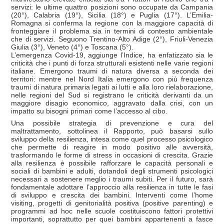
servizi: le ultime quattro posizioni sono occupate da Campania
(20°), Calabria (19°), Sicilia (18°) e Puglia (17°). L’Emilia-
Romagna si conferma la regione con la maggiore capacità di
fronteggiare il problema sia in termini di contesto ambientale
che di servizi. Seguono Trentino-Alto Adige (2°), Friuli-Venezia
Giulia (3°), Veneto (4°) e Toscana (5°).
L’emergenza Covid-19, aggiunge l’Indice, ha enfatizzato sia le
criticità che i punti di forza strutturali esistenti nelle varie regioni
italiane. Emergono traumi di natura diversa a seconda dei
territori: mentre nel Nord Italia emergono con più frequenza
traumi di natura primaria legati ai lutti e alla loro rielaborazione,
nelle regioni del Sud si registrano le criticità derivanti da un
maggiore disagio economico, aggravato dalla crisi, con un
impatto su bisogni primari come l’accesso al cibo.
Una possibile strategia di prevenzione e cura del
maltrattamento, sottolinea il Rapporto, può basarsi sullo
sviluppo della resilienza, intesa come quel processo psicologico
che permette di reagire in modo positivo alle avversità,
trasformando le forme di stress in occasioni di crescita. Grazie
alla resilienza è possibile rafforzare le capacità personali e
sociali di bambini e adulti, dotandoli degli strumenti psicologici
necessari a sostenere meglio i traumi subiti. Per il futuro, sarà
fondamentale adottare l’approccio alla resilienza in tutte le fasi
di sviluppo e crescita dei bambini. Interventi come l’home
visiting, progetti di genitorialità positiva (positive parenting) e
programmi ad hoc nelle scuole costituiscono fattori protettivi
importanti, soprattutto per quei bambini appartenenti a fasce