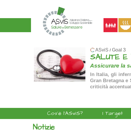
ASviS
Goal 3
/
SALUTE E
Assicurare la sa
In Italia, gli inf
Gran Bretagna e Sp
criticità accentua
Cos'è l'ASviS?
I Target
Notizie