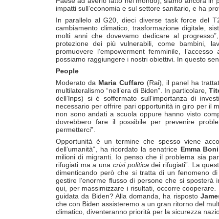
Paese ad averlo fatto nel mondo), siamo ancora in 
impatti sull’economia e sul settore sanitario, e ha p
In parallelo al G20, dieci diverse task force del 
cambiamento climatico, trasformazione digitale, si
molti anni che dovevamo dedicare al progresso”,
protezione dei più vulnerabili, come bambini, l
promuovere l’empowerment femminile, l’accesso all
possiamo raggiungere i nostri obiettivi. In questo sen
People
Moderato da
Maria Cuffaro
(Rai), il panel ha tratta
multilateralismo “nell’era di Biden”. In particolare,
Tit
dell’Inps) si è soffermato sull’importanza di inves
necessario per offrire pari opportunità in giro per i
non sono andati a scuola oppure hanno visto compr
dovrebbero fare il possibile per prevenire prob
permetterci”.
Opportunità è un termine che spesso viene accost
dell’umanità”, ha ricordato la senatrice
Emma Boni
milioni di migranti. Io penso che il problema sia pa
rifugiati ma a una
crisi politica
dei rifugiati”. La ques
dimenticando però che si tratta di un fenomeno di 
gestire l’enorme flusso di persone che si sposterà
qui, per massimizzare i risultati, occorre coopera
guidata da Biden? Alla domanda, ha risposto
Jame
che con Biden assisteremo a un gran ritorno del mul
climatico, diventeranno priorità per la sicurezza nazi