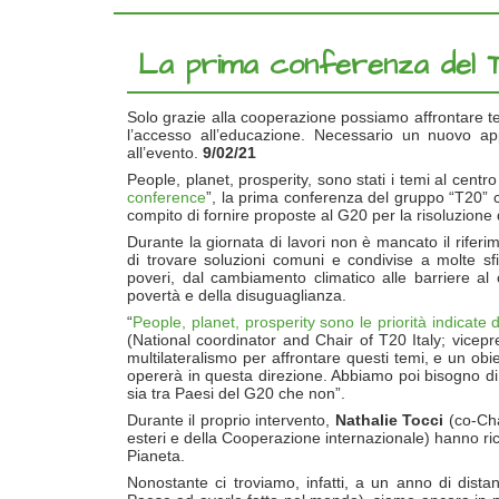
La prima conferenza del T2
Solo grazie alla cooperazione possiamo affrontare tem
l’accesso all’educazione. Necessario un nuovo appr
all’evento.
9/02/21
People, planet, prosperity, sono stati i temi al centro 
conference
”, la prima conferenza del gruppo “T20” c
compito di fornire proposte al G20 per la risoluzione 
Durante la giornata di lavori non è mancato il rifer
di trovare soluzioni comuni e condivise a molte sf
poveri, dal cambiamento climatico alle barriere al 
povertà e della disuguaglianza.
“
People, planet, prosperity sono le priorità indicate
(National coordinator and Chair of T20 Italy; vicepr
multilateralismo per affrontare questi temi, e un obiet
opererà in questa direzione. Abbiamo poi bisogno di c
sia tra Paesi del G20 che non”.
Durante il proprio intervento,
Nathalie Tocci
(co-Chai
esteri e della Cooperazione internazionale) hanno ri
Pianeta.
Nonostante ci troviamo, infatti, a un anno di dista