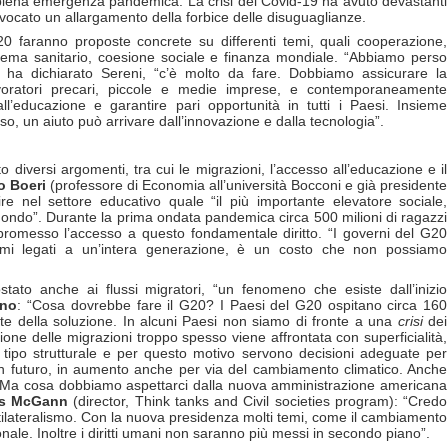
piena emergenza pandemica. La crisi del Covid-19 ha avuto devastanti
rovocato un allargamento della forbice delle disuguaglianze.
T20 faranno proposte concrete su differenti temi, quali cooperazione,
stema sanitario, coesione sociale e finanza mondiale. “Abbiamo perso
 ha dichiarato Sereni, “c’è molto da fare. Dobbiamo assicurare la
avoratori precari, piccole e medie imprese, e contemporaneamente
’educazione e garantire pari opportunità in tutti i Paesi. Insieme
so, un aiuto può arrivare dall’innovazione e dalla tecnologia”.
to diversi argomenti, tra cui le migrazioni, l’accesso all’educazione e il
o Boeri
(professore di Economia all’università Bocconi e già presidente
tire nel settore educativo quale “il più importante elevatore sociale,
l mondo”. Durante la prima ondata pandemica circa 500 milioni di ragazzi
omesso l’accesso a questo fondamentale diritto. “I governi del G20
lemi legati a un’intera generazione, è un costo che non possiamo
ato anche ai flussi migratori, “un fenomeno che esiste dall’inizio
no
: “Cosa dovrebbe fare il G20? I Paesi del G20 ospitano circa 160
rte della soluzione. In alcuni Paesi non siamo di fronte a una
crisi
dei
tione delle migrazioni troppo spesso viene affrontata con superficialità,
tipo strutturale e per questo motivo servono decisioni adeguate per
 in futuro, in aumento anche per via del cambiamento climatico. Anche
re. Ma cosa dobbiamo aspettarci dalla nuova amministrazione americana
s McGann
(director, Think tanks and Civil societies program): “Credo
tilateralismo. Con la nuova presidenza molti temi, come il cambiamento
onale. Inoltre i diritti umani non saranno più messi in secondo piano”.