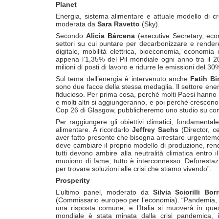
Planet
Energia, sistema alimentare e attuale modello di cre
moderata da
Sara Ravetto
(Sky).
Secondo
Alicia Bárcena
(executive Secretary, eco
settori su cui puntare per decarbonizzare e rendere 
digitale, mobilità elettrica, bioeconomia, economia 
appena l’1,35% del Pil mondiale ogni anno tra il 20
milioni di posti di lavoro e ridurre le emissioni del 30
Sul tema dell’energia è intervenuto anche
Fatih Bi
sono due facce della stessa medaglia. Il settore ener
fiducioso. Per prima cosa, perché molti Paesi hanno di
e molti altri si aggiungeranno, e poi perché crescono n
Cop 26 di Glasgow, pubblicheremo uno studio su come
Per raggiungere gli obiettivi climatici, fondamental
alimentare. A ricordarlo
Jeffrey Sachs
(Director, c
aver fatto presente che bisogna arrestare urgentement
deve cambiare il proprio modello di produzione, rende
tutti devono ambire alla neutralità climatica entro
muoiono di fame, tutto è interconnesso. Deforestazi
per trovare soluzioni alle crisi che stiamo vivendo”.
Prosperity
L’ultimo panel, moderato da
Silvia Sciorilli Borr
(Commissario europeo per l’economia). “Pandemia, 
una risposta comune, e l’Italia si muoverà in ques
mondiale è stata minata dalla crisi pandemica, 