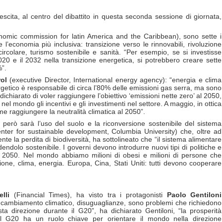
scita, al centro del dibattito in questa seconda sessione di giornata,
nomic commission for latin America and the Caribbean), sono sette i
l’economia più inclusiva: transizione verso le rinnovabili, rivoluzione
circolare, turismo sostenibile e sanità. “Per esempio, se si investisse
20 e il 2032 nella transizione energetica, si potrebbero creare sette
%”.
rol
(executive Director, International energy agency): “energia e clima
getico è responsabile di circa l’80% delle emissioni gas serra, ma sono
chiarato di voler raggiungere l’obiettivo ‘emissioni nette zero’ al 2050,
el mondo gli incentivi e gli investimenti nel settore. A maggio, in ottica
 raggiungere la neutralità climatica al 2050”.
e però sarà l’uso del suolo e la riconversione sostenibile del sistema
enter for sustainable development, Columbia University) che, oltre ad
e la perdita di biodiversità, ha sottolineato che “il sistema alimentare
ndolo sostenibile. I governi devono introdurre nuovi tipi di politiche e
 il 2050. Nel mondo abbiamo milioni di obesi e milioni di persone che
one, clima, energia. Europa, Cina, Stati Uniti: tutti devono cooperare
elli
(Financial Times), ha visto tra i protagonisti
Paolo Gentiloni
cambiamento climatico, disuguaglianze, sono problemi che richiedono
ta direzione durante il G20”, ha dichiarato Gentiloni, “la prosperità
il G20 ha un ruolo chiave per orientare il mondo nella direzione