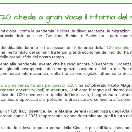
0 chiede a gran voce il ritorno del m
i globali come la pandemia, il clima, le disuguaglianze, le migrazioni,
occio delle politiche. Gentiloni, Bonino e Sachs tra i partecipanti
del dibattito durante le tre sessioni dell’8 febbraio della “
T20 inception
he, nell’ambito del summit tra le più grandi economie del mondo, ha il
delle grandi sfide del nostro tempo.
imento alla pandemia, evento che ha reso ancora più esplicita l’urgenza
ide globali sovrapposte: dall'emergenza sanitaria al debito dei Paesi
commercio internazionale, dalla transizione digitale all'aumento della
 dalla presidenza italiana per questo G20
”, ha sottolineato
Paolo Magri
esidente esecutivo, Ispi) in apertura, “abbiamo bisogno del ritorno del
tivo del G20 deve essere quello dell’inclusività, il segretariato italiano
ambiare approccio alle politiche, e di assicurare continuità all’azione,
r of T20 Italy; direttrice, Iai) e
Marina Sereni
(viceministra degli Affari
cordato come il 2021 rappresenti un anno determinante per il futuro del
nza dal lockdown imposto prima dalla Cina, e poi dall’Italia (secondo