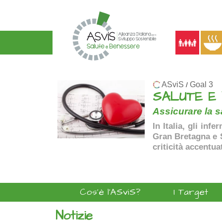
ASviS
Goal 3
/
SALUTE E
Assicurare la sa
In Italia, gli inf
Gran Bretagna e Sp
criticità accentua
Cos'è l'ASviS?
I Target
Notizie