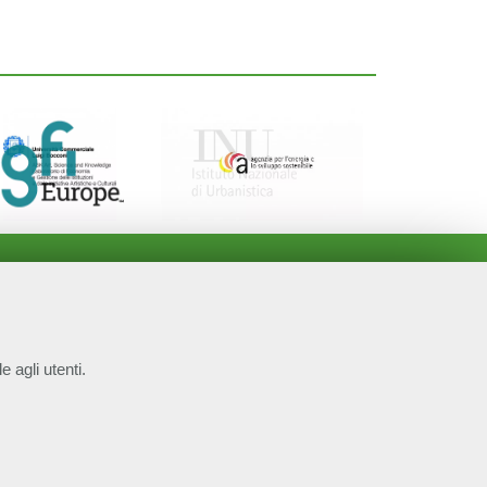
e agli utenti.
COOKIE NECESSARI
P.IVA 14610671001