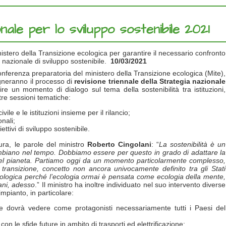
le per lo sviluppo sostenibile 2021
inistero della Transizione ecologica per garantire il necessario confronto
a nazionale di sviluppo sostenibile.
10/03/2021
 Conferenza preparatoria del ministero della Transizione ecologica (Mite),
gneranno il processo di
revisione triennale della Strategia nazionale
ire un momento di dialogo sul tema della sostenibilità tra istituzioni,
 tre sessioni tematiche:
vile e le istituzioni insieme per il rilancio;
nali;
ettivi di sviluppo sostenibile.
ura, le parole del ministro
Roberto Cingolani
: “
La sostenibilità è un
mbiano nel tempo. Dobbiamo essere per questo in grado di adattare la
e del pianeta. Partiamo oggi da un momento particolarmente complesso,
 transizione, concetto non ancora univocamente definito tra gli Stati
ecologica perché l’ecologia ormai è pensata come ecologia della mente,
mani, adesso
.” Il ministro ha inoltre individuato nel suo intervento diverse
impianto, in particolare:
one dovrà vedere come protagonisti necessariamente tutti i Paesi del
n le sfide future in ambito di trasporti ed elettrificazione;