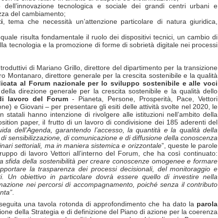
o dell’innovazione tecnologica e sociale dei grandi centri urbani e
lezza del cambiamento;
i
, tema che necessità un’attenzione particolare di natura giuridica,
 quale risulta fondamentale il ruolo dei dispositivi tecnici, un cambio di
la tecnologia e la promozione di forme di sobrietà digitale nei processi
roduttivi di Mariano Grillo, direttore del dipartimento per la transizione
ero Montanaro, direttore generale per la crescita sostenibile e la qualità
icata al Forum nazionale per lo sviluppo sostenibile e alle voci
lla direzione generale per la crescita sostenibile e la qualità dello
di lavoro del Forum
- Pianeta, Persone, Prosperità, Pace, Vettori
e Giovani – per presentare gli esiti delle attività svolte nel 2020, le
n statali hanno intenzione di rivolgere alle istituzioni nell’ambito della
sition paper, il frutto di un lavoro di condivisione dei 185 aderenti del
uida dell’Agenda, garantendo l’accesso, la quantità e la qualità della
 di sensibilizzazione, di comunicazione e di diffusione della conoscenza
plinari settoriali, ma in maniera sistemica e orizzontale
”, queste le parole
ruppo di lavoro Vettori all’interno del Forum, che ha così continuato:
a sfida della sostenibilità per creare conoscenze omogenee e formare
portare la trasparenza dei processi decisionali, del monitoraggio e
lti. Un obiettivo in particolare dovrà essere quello di investire nella
ormazione nei percorsi di accompagnamento, poiché senza il contributo
unta”
.
è seguita una tavola rotonda di approfondimento che ha dato la
parola
ione della Strategia e di definizione del Piano di azione per la coerenza