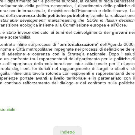
lare il dipartimento per le politiche europee, la cabina di regia Benessere
ordinamento della politica economica, il dipartimento delle politiche di
operazione internazionale, il ministero dell’Economia e delle finanze. La
ema della
coerenza delle politiche pubbliche
, tramite la realizzazione
ustainable development: mainstreaming the SDGs in Italian decision
 Transizione ecologica insieme alla Commissione europea e all’Ocse.
a è stato invece dedicato ai temi del coinvolgimento dei
giovani
nei
e e sostenibilità.
entrata infine sui processi di “
territorializzazione
” dell’Agenda 2030,
onome e Città metropolitane impegnate nei processi di definizione delle
no di adesione e coerenza con la Strategia nazionale. Dopo i saluti
to un confronto tra i rappresentanti del dipartimento per le politiche di
 sull’importanza della collaborazione inter-istituzionale per il rilancio
 ruolo degli enti territoriali nel raggiungimento di target e obiettivi di
eguita infine una tavola rotonda con esponenti e rappresentanti delle
esperienze portate avanti a livello territoriale e in partenariato con il
un continuo rafforzamento del dialogo e del confronto sulle politiche
stenibile
Indietro