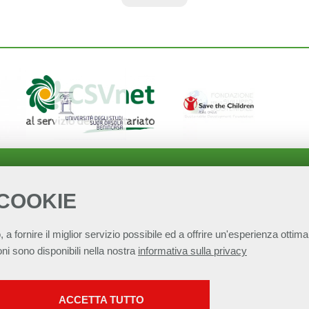
 COOKIE
, a fornire il miglior servizio possibile ed a offrire un'esperienza ottimal
ni sono disponibili nella nostra
informativa sulla privacy
SERVIZI FACOLTATVI
per lo Sviluppo Sostenibile - ASviS
Via Farini 17, 00185 Roma C.F. 97893090585 
ACCETTA TUTTO