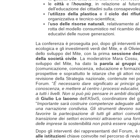
le
città
e l’
housing
, in relazione al futur
dell’educazione dei cittadini sulla consapevo
l’
utilizzo della plastica
e
il
ciclo dei rifiut
organizzativa e tecnico-scientifica;
l’
uso delle risorse naturali
, relativamente al
rotta del modello consumistico nel ricambio del
educativi delle nuove generazioni.
La conferenza è proseguita poi, dopo gli interventi int
ecologica e gli investimenti verdi del Mite, e di Olivi
dello sviluppo del Mite, con la prima
sessione ded
della società civile
. La moderatrice Mara Cossu, de
sviluppo del Mite, ha dato la
parola ai gruppi 
(comunicazione, conoscenza, educazione e formazione) 
prospettive e soprattutto le istanze che gli attori no
revisione della Strategia nazionale, contenute nei po
Forum. “
É necessario dare significato ai principi g
conoscenza, e mettere al centro i processi educativi,
a tutti i livelli. Non si può più pensare in ambiti disci
di
Giulio Lo Iacono
dell’ASviS, coordinatore del g
“
Importante sarà costruire competenze adeguate all
una narrazione condivisa. Gli strumenti devono sup
favorire la partecipazione di tutti gli attori coinvo
transizione dei settori economici attraverso una f
delle imprese la sostenibilità non potrà essere raggi
Dopo gli interventi dei rappresentanti del Forum, 
alle istituzioni
chiave coinvolte nel percorso di revis