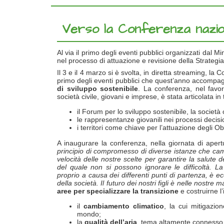
Verso la Conferenza naziona
Al via il primo degli eventi pubblici organizzati dal M
nel processo di attuazione e revisione della Strategi
Il 3 e il 4 marzo si è svolta, in diretta streaming, la
primo degli eventi pubblici che quest’anno accompa
di sviluppo sostenibile
. La conferenza, nel favor
società civile, giovani e imprese, è stata articolata in
il Forum per lo sviluppo sostenibile, la società ci
le rappresentanze giovanili nei processi decisio
i territori come chiave per l’attuazione degli Obi
A inaugurare la conferenza, nella giornata di apert
principio di compromesso di diverse istanze che ca
velocità delle nostre scelte per garantire la salut
del quale non si possono ignorare le difficoltà. La
proprio a causa dei differenti punti di partenza, è 
della società. Il futuro dei nostri figli è nelle nostre 
aree per specializzare la transizione
e costruirne l’
il
cambiamento climatico
, la cui mitigazi
mondo;
la
qualità dell’aria
, tema altamente connesso co