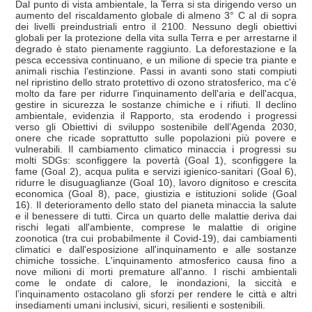
Dal punto di vista ambientale, la Terra si sta dirigendo verso un
aumento del riscaldamento globale di almeno 3° C al di sopra
dei livelli preindustriali entro il 2100. Nessuno degli obiettivi
globali per la protezione della vita sulla Terra e per arrestarne il
degrado è stato pienamente raggiunto. La deforestazione e la
pesca eccessiva continuano, e un milione di specie tra piante e
animali rischia l’estinzione. Passi in avanti sono stati compiuti
nel ripristino dello strato protettivo di ozono stratosferico, ma c'è
molto da fare per ridurre l'inquinamento dell'aria e dell'acqua,
gestire in sicurezza le sostanze chimiche e i rifiuti. Il declino
ambientale, evidenzia il Rapporto, sta erodendo i progressi
verso gli Obiettivi di sviluppo sostenibile dell’Agenda 2030,
onere che ricade soprattutto sulle popolazioni più povere e
vulnerabili. Il cambiamento climatico minaccia i progressi su
molti SDGs: sconfiggere la povertà (Goal 1), sconfiggere la
fame (Goal 2), acqua pulita e servizi igienico-sanitari (Goal 6),
ridurre le disuguaglianze (Goal 10), lavoro dignitoso e crescita
economica (Goal 8), pace, giustizia e istituzioni solide (Goal
16). Il deterioramento dello stato del pianeta minaccia la salute
e il benessere di tutti. Circa un quarto delle malattie deriva dai
rischi legati all'ambiente, comprese le malattie di origine
zoonotica (tra cui probabilmente il Covid-19), dai cambiamenti
climatici e dall'esposizione all'inquinamento e alle sostanze
chimiche tossiche. L'inquinamento atmosferico causa fino a
nove milioni di morti premature all'anno. I rischi ambientali
come le ondate di calore, le inondazioni, la siccità e
l’inquinamento ostacolano gli sforzi per rendere le città e altri
insediamenti umani inclusivi, sicuri, resilienti e sostenibili.