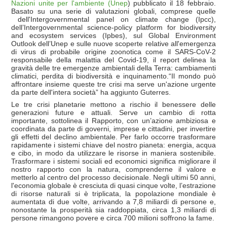
Nazioni unite per l'ambiente (Unep
) pubblicato il 18 febbraio.
Basato su una serie di valutazioni globali, comprese quelle
dell'Intergovernmental panel on climate change (Ipcc),
dell’Intergovernmental science-policy platform for biodiversity
and ecosystem services (Ipbes), sul Global Environment
Outlook dell’Unep e sulle nuove scoperte relative all'emergenza
di virus di probabile origine zoonotica come il SARS-CoV-2
responsabile della malattia del Covid-19, il report delinea la
gravità delle tre emergenze ambientali della Terra: cambiamenti
climatici, perdita di biodiversità e inquinamento.“Il mondo può
affrontare insieme queste tre crisi ma serve un'azione urgente
da parte dell'intera società” ha aggiunto Guterres.
Le tre crisi planetarie mettono a rischio il benessere delle
generazioni future e attuali. Serve un cambio di rotta
importante, sottolinea il Rapporto, con un’azione ambiziosa e
coordinata da parte di governi, imprese e cittadini, per invertire
gli effetti del declino ambientale. Per farlo occorre trasformare
rapidamente i sistemi chiave del nostro pianeta: energia, acqua
e cibo, in modo da utilizzare le risorse in maniera sostenibile.
Trasformare i sistemi sociali ed economici significa migliorare il
nostro rapporto con la natura, comprenderne il valore e
metterlo al centro del processo decisionale. Negli ultimi 50 anni,
l'economia globale è cresciuta di quasi cinque volte, l’estrazione
di risorse naturali si è triplicata, la popolazione mondiale è
aumentata di due volte, arrivando a 7,8 miliardi di persone e,
nonostante la prosperità sia raddoppiata, circa 1,3 miliardi di
persone rimangono povere e circa 700 milioni soffrono la fame.