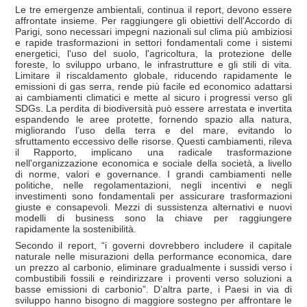
Le tre emergenze ambientali, continua il report, devono essere
affrontate insieme. Per raggiungere gli obiettivi dell'Accordo di
Parigi, sono necessari impegni nazionali sul clima più ambiziosi
e rapide trasformazioni in settori fondamentali come i sistemi
energetici, l'uso del suolo, l'agricoltura, la protezione delle
foreste, lo sviluppo urbano, le infrastrutture e gli stili di vita.
Limitare il riscaldamento globale, riducendo rapidamente le
emissioni di gas serra, rende più facile ed economico adattarsi
ai cambiamenti climatici e mette al sicuro i progressi verso gli
SDGs. La perdita di biodiversità può essere arrestata e invertita
espandendo le aree protette, fornendo spazio alla natura,
migliorando l’uso della terra e del mare, evitando lo
sfruttamento eccessivo delle risorse. Questi cambiamenti, rileva
il Rapporto, implicano una radicale trasformazione
nell'organizzazione economica e sociale della società, a livello
di norme, valori e governance. I grandi cambiamenti nelle
politiche, nelle regolamentazioni, negli incentivi e negli
investimenti sono fondamentali per assicurare trasformazioni
giuste e consapevoli. Mezzi di sussistenza alternativi e nuovi
modelli di business sono la chiave per raggiungere
rapidamente la sostenibilità.
Secondo il report, “i governi dovrebbero includere il capitale
naturale nelle misurazioni della performance economica, dare
un prezzo al carbonio, eliminare gradualmente i sussidi verso i
combustibili fossili e reindirizzare i proventi verso soluzioni a
basse emissioni di carbonio”. D’altra parte, i Paesi in via di
sviluppo hanno bisogno di maggiore sostegno per affrontare le