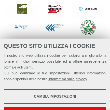
QUESTO SITO UTILIZZA I COOKIE
Il nostro sito web utilizza i cookie per aiutarci a migliorarlo, a
fornire il miglior servizio possibile ed a offrire un'esperienza
ottimale agli utenti.
Qui
puoi cambiare le tue impostazioni. Ulteriori informazioni
sono disponibili nella nostra
informativa sulla privacy
STATISTICHE
CAMBIA IMPOSTAZIONI
Strumenti statistici che raccolgono dati anonimi sull'utilizzo e la
Alleanza Italiana per lo Sviluppo Sostenibile - ASviS
funzionalità del sito web.
Via Farini 17, 00185 Roma C.F. 97893090585 P.IVA 14610671001