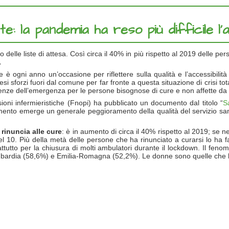
te: la pandemia ha reso più difficile l
o delle liste di attesa. Così circa il 40% in più rispetto al 2019 delle p
1
è ogni anno un’occasione per riflettere sulla qualità e l’accessibilità 
si sforzi fuori dal comune per far fronte a questa situazione di crisi to
uenze dell’emergenza per le persone bisognose di cure e non affette 
ioni infermieristiche (Fnopi) ha pubblicato un documento dal titolo “
S
mento emerge un generale peggioramento della qualità del servizio sani
a
rinuncia alle cure
: è in aumento di circa il 40% rispetto al 2019; se n
del 10. Più della metà delle persone che ha rinunciato a curarsi lo ha f
prattutto per la chiusura di molti ambulatori durante il lockdown. Il fe
mbardia (58,6%) e Emilia-Romagna (52,2%). Le donne sono quelle che 