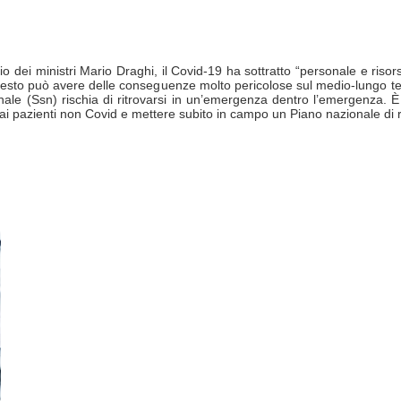
o dei ministri Mario Draghi, il Covid-19 ha sottratto “personale e risors
 Questo può avere delle conseguenze molto pericolose sul medio-lungo te
nale (Ssn) rischia di ritrovarsi in un’emergenza dentro l’emergenza. È
 ai pazienti non Covid e mettere subito in campo un Piano nazionale di ri