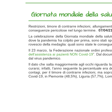
Giornata mondiale della salu
Restrizioni, timore di contrarre infezioni, allungament
conseguenze pericolose nel lungo termine.
07/04/2
La celebrazione della Giornata mondiale della salute 
dove la pandemia ha colpito per prima, sono stati spe
rovescio della medaglia: quali sono state le conseg
Il 23 marzo, la Federazione nazionale ordini profess
dell’assistenza ai pazienti NON Covid-19
”. Dal docu
dal virus pandemico.
Il dato che salta maggiormente agli occhi riguarda l
curarsi, infatti, l’anno seguente la percentuale era 
contagi, per il timore di contrarre infezioni, ma so
Covid-19, in Piemonte (48,5%), Liguria (57,7%), Lo