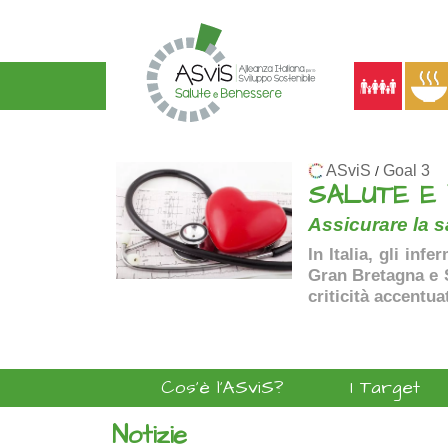
ASviS
Goal 3
/
SALUTE E
Assicurare la sa
In Italia, gli inf
Gran Bretagna e Sp
criticità accentua
Cos'è l'ASviS?
I Target
Notizie