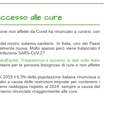
’accesso alle cure
ersone non affette da Covid ha rinunciato a curarsi, con
del nostro sistema sanitario. In Italia, uno dei Paesi
talmente nuova. Molto spesso però viene tralasciato il
da infezione SARS-CoV-2?
alutEquità. Trasparenza e accesso ai dati sullo stato
tario per le persone bisognose di cure e non affette
el 2019 il 6,3% della popolazione italiana rinunciava a
atto a causa delle restrizioni imposte per contenere i
nomeno raddoppia rispetto al 2019, sempre a causa del
hanno rinunciato maggiormente alle cure.