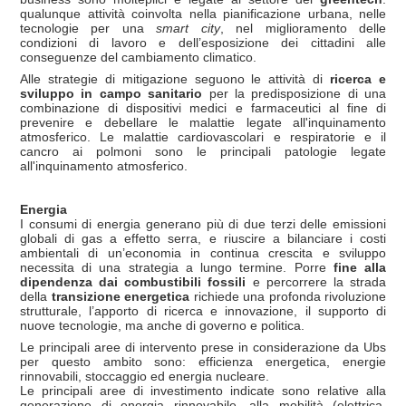
qualunque attività coinvolta nella pianificazione urbana, nelle
tecnologie per una
smart city
, nel miglioramento delle
condizioni di lavoro e dell’esposizione dei cittadini alle
conseguenze del cambiamento climatico.
Alle strategie di mitigazione seguono le attività di
ricerca e
sviluppo in campo sanitario
per la predisposizione di una
combinazione di dispositivi medici e farmaceutici al fine di
prevenire e debellare le malattie legate all'inquinamento
atmosferico. Le malattie cardiovascolari e respiratorie e il
cancro ai polmoni sono le principali patologie legate
all'inquinamento atmosferico.
Energia
I consumi di energia generano più di due terzi delle emissioni
globali di gas a effetto serra, e riuscire a bilanciare i costi
ambientali di un’economia in continua crescita e sviluppo
necessita di una strategia a lungo termine. Porre
fine alla
dipendenza dai combustibili fossili
e percorrere la strada
della
transizione energetica
richiede una profonda rivoluzione
strutturale, l’apporto di ricerca e innovazione, il supporto di
nuove tecnologie, ma anche di governo e politica.
Le principali aree di intervento prese in considerazione da Ubs
per questo ambito sono: efficienza energetica, energie
rinnovabili, stoccaggio ed energia nucleare.
Le principali aree di investimento indicate sono relative alla
generazione di energia rinnovabile, alla mobilità (elettrica,