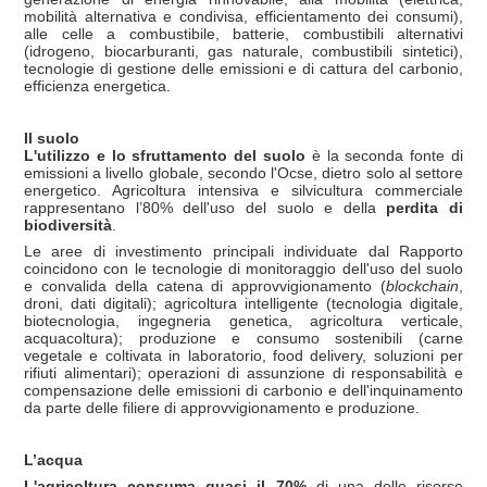
mobilità alternativa e condivisa, efficientamento dei consumi),
alle celle a combustibile, batterie, combustibili alternativi
(idrogeno, biocarburanti, gas naturale, combustibili sintetici),
tecnologie di gestione delle emissioni e di cattura del carbonio,
efficienza energetica.
Il suolo
L'utilizzo e lo sfruttamento del suolo
è la seconda fonte di
emissioni a livello globale, secondo l'Ocse, dietro solo al settore
energetico. Agricoltura intensiva e silvicultura commerciale
rappresentano l’80% dell'uso del suolo e della
perdita di
biodiversità
.
Le aree di investimento principali individuate dal Rapporto
coincidono con le tecnologie di monitoraggio dell'uso del suolo
e convalida della catena di approvvigionamento (
blockchain
,
droni, dati digitali); agricoltura intelligente (tecnologia digitale,
biotecnologia, ingegneria genetica, agricoltura verticale,
acquacoltura); produzione e consumo sostenibili (carne
vegetale e coltivata in laboratorio, food delivery, soluzioni per
rifiuti alimentari); operazioni di assunzione di responsabilità e
compensazione delle emissioni di carbonio e dell'inquinamento
da parte delle filiere di approvvigionamento e produzione.
L’acqua
L'agricoltura consuma quasi il 70%
di una delle risorse