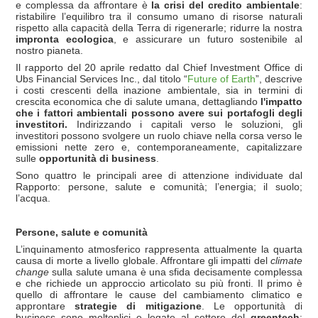
e complessa da affrontare è
la crisi del credito ambientale
:
ristabilire l’equilibro tra il consumo umano di risorse naturali
rispetto alla capacità della Terra di rigenerarle; ridurre la nostra
impronta ecologica
, e assicurare un futuro sostenibile al
nostro pianeta.
Il rapporto del 20 aprile redatto dal Chief Investment Office di
Ubs Financial Services Inc., dal titolo “
Future of Earth
”, descrive
i costi crescenti della inazione ambientale, sia in termini di
crescita economica che di salute umana, dettagliando
l'impatto
che i fattori ambientali possono avere sui portafogli degli
investitori.
Indirizzando i capitali verso le soluzioni, gli
investitori possono svolgere un ruolo chiave nella corsa verso le
emissioni nette zero e, contemporaneamente, capitalizzare
sulle
opportunità di business
.
Sono quattro le principali aree di attenzione individuate dal
Rapporto: persone, salute e comunità; l’energia; il suolo;
l’acqua.
Persone, salute e comunità
L’inquinamento atmosferico rappresenta attualmente la quarta
causa di morte a livello globale. Affrontare gli impatti del
climate
change
sulla salute umana è una sfida decisamente complessa
e che richiede un approccio articolato su più fronti. Il primo è
quello di affrontare le cause del cambiamento climatico e
approntare
strategie di mitigazione
. Le opportunità di
business sono molteplici e legate al settore del
greentech
: