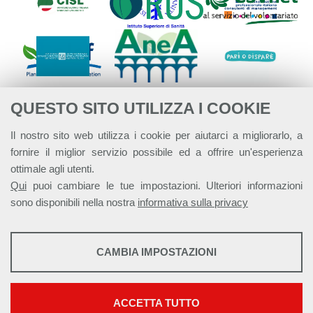
QUESTO SITO UTILIZZA I COOKIE
Il nostro sito web utilizza i cookie per aiutarci a migliorarlo, a
fornire il miglior servizio possibile ed a offrire un'esperienza
ottimale agli utenti.
Qui
puoi cambiare le tue impostazioni. Ulteriori informazioni
sono disponibili nella nostra
informativa sulla privacy
STATISTICHE
CAMBIA IMPOSTAZIONI
Strumenti statistici che raccolgono dati anonimi sull'utilizzo e la
Alleanza Italiana per lo Sviluppo Sostenibile - ASviS
funzionalità del sito web.
Via Farini 17, 00185 Roma C.F. 97893090585 P.IVA 14610671001
Mostra maggiori informazioni
ACCETTA TUTTO