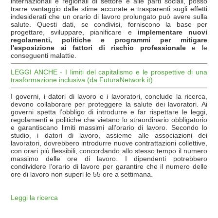
internazionali e regionali di settore e alle parti sociali, posso
trarre vantaggio dalle stime accurate e trasparenti sugli effetti
indesiderati che un orario di lavoro prolungato può avere sulla
salute. Questi dati, se condivisi, forniscono la base per
progettare, sviluppare, pianificare e
implementare nuovi
regolamenti, politiche e programmi per mitigare
l'esposizione ai fattori di rischio professionale
e le
conseguenti malattie.
LEGGI ANCHE - I limiti del capitalismo e le prospettive di una
trasformazione inclusiva (da FuturaNetwork.it)
I governi, i datori di lavoro e i lavoratori, conclude la ricerca,
devono collaborare per proteggere la salute dei lavoratori. Ai
governi spetta l’obbligo di introdurre e far rispettare le leggi,
regolamenti e politiche che vietano lo straordinario obbligatorio
e garantiscano limiti massimi all’orario di lavoro. Secondo lo
studio, i datori di lavoro, assieme alle associazioni dei
lavoratori, dovrebbero introdurre nuove contrattazioni collettive,
con orari più flessibili, concordando allo stesso tempo il numero
massimo delle ore di lavoro. I dipendenti potrebbero
condividere l’orario di lavoro per garantire che il numero delle
ore di lavoro non superi le 55 ore a settimana.
Leggi la ricerca