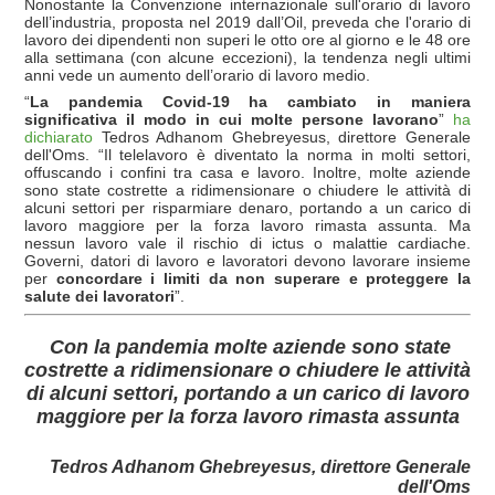
Nonostante la Convenzione internazionale sull'orario di lavoro
dell’industria, proposta nel 2019 dall’Oil, preveda che l'orario di
lavoro dei dipendenti non superi le otto ore al giorno e le 48 ore
alla settimana (con alcune eccezioni), la tendenza negli ultimi
anni vede un aumento dell’orario di lavoro medio.
“
La pandemia Covid-19 ha cambiato in maniera
significativa il modo in cui molte persone lavorano
”
ha
dichiarato
Tedros Adhanom Ghebreyesus, direttore Generale
dell'Oms. “Il telelavoro è diventato la norma in molti settori,
offuscando i confini tra casa e lavoro. Inoltre, molte aziende
sono state costrette a ridimensionare o chiudere le attività di
alcuni settori per risparmiare denaro, portando a un carico di
lavoro maggiore per la forza lavoro rimasta assunta. Ma
nessun lavoro vale il rischio di ictus o malattie cardiache.
Governi, datori di lavoro e lavoratori devono lavorare insieme
per
concordare i limiti da non superare e proteggere la
salute dei lavoratori
”.
Con la pandemia molte aziende
sono state
costrette a ridimensionare o chiudere le attività
di alcuni settori, portando a un carico di lavoro
maggiore per la forza lavoro rimasta assunta
Tedros Adhanom Ghebreyesus, direttore Generale
dell'Oms