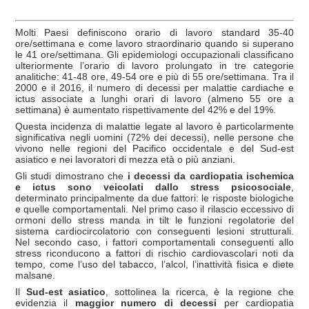
Molti Paesi definiscono orario di lavoro standard 35-40
ore/settimana e come lavoro straordinario quando si superano
le 41 ore/settimana. Gli epidemiologi occupazionali classificano
ulteriormente l’orario di lavoro prolungato in tre categorie
analitiche: 41-48 ore, 49-54 ore e più di 55 ore/settimana. Tra il
2000 e il 2016, il numero di decessi per malattie cardiache e
ictus associate a lunghi orari di lavoro (almeno 55 ore a
settimana) è aumentato rispettivamente del 42% e del 19%.
Questa incidenza di malattie legate al lavoro è particolarmente
significativa negli uomini (72% dei decessi), nelle persone che
vivono nelle regioni del Pacifico occidentale e del Sud-est
asiatico e nei lavoratori di mezza età o più anziani.
Gli studi dimostrano che
i decessi da cardiopatia ischemica
e ictus sono veicolati dallo stress psicosociale
,
determinato principalmente da due fattori: le risposte biologiche
e quelle comportamentali. Nel primo caso il rilascio eccessivo di
ormoni dello stress manda in tilt le funzioni regolatorie del
sistema cardiocircolatorio con conseguenti lesioni strutturali.
Nel secondo caso, i fattori comportamentali conseguenti allo
stress riconducono a fattori di rischio cardiovascolari noti da
tempo, come l’uso del tabacco, l’alcol, l’inattività fisica e diete
malsane.
Il
Sud-est asiatico
, sottolinea la ricerca, è la regione che
evidenzia il
maggior numero di decessi
per cardiopatia