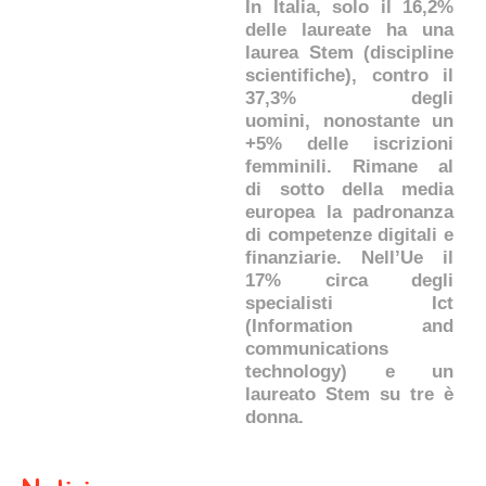
In Italia, solo il 16,2%
delle laureate ha una
laurea Stem (discipline
scientifiche), contro il
37,3% degli
uomini, nonostante un
+5% delle iscrizioni
femminili. Rimane al
di sotto della media
europea la padronanza
di competenze digitali e
finanziarie. Nell’Ue il
17% circa degli
specialisti Ict
(Information and
communications
technology)
e un
laureato Stem su tre è
donna.