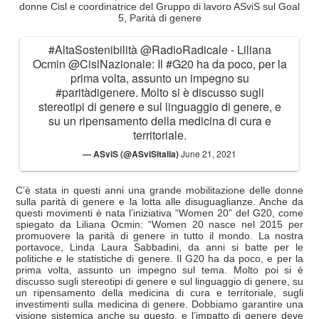
donne Cisl e coordinatrice del Gruppo di lavoro ASviS sul Goal
5, Parità di genere
#AltaSostenibilità
@RadioRadicale
- Liliana
Ocmin
@CislNazionale
: Il
#G20
ha da poco, per la
prima volta, assunto un impegno su
#paritàdigenere
. Molto si è discusso sugli
stereotipi di genere e sul linguaggio di genere, e
su un ripensamento della medicina di cura e
territoriale.
— ASviS (@ASviSItalia)
June 21, 2021
C’è stata in questi anni una grande mobilitazione delle donne
sulla parità di genere e la lotta alle disuguaglianze. Anche da
questi movimenti è nata l’iniziativa “Women 20” del G20, come
spiegato da Liliana Ocmin: “Women 20 nasce nel 2015 per
promuovere la parità di genere in tutto il mondo. La nostra
portavoce, Linda Laura Sabbadini, da anni si batte per le
politiche e le statistiche di genere. Il G20 ha da poco, e per la
prima volta, assunto un impegno sul tema. Molto poi si è
discusso sugli stereotipi di genere e sul linguaggio di genere, su
un ripensamento della medicina di cura e territoriale, sugli
investimenti sulla medicina di genere. Dobbiamo garantire una
visione sistemica anche su questo, e l’impatto di genere deve