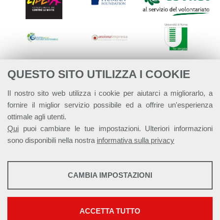
QUESTO SITO UTILIZZA I COOKIE
Il nostro sito web utilizza i cookie per aiutarci a migliorarlo, a
fornire il miglior servizio possibile ed a offrire un'esperienza
ottimale agli utenti.
Qui
puoi cambiare le tue impostazioni. Ulteriori informazioni
sono disponibili nella nostra
informativa sulla privacy
STATISTICHE
CAMBIA IMPOSTAZIONI
Strumenti statistici che raccolgono dati anonimi sull'utilizzo e la
Alleanza Italiana per lo Sviluppo Sostenibile - ASviS
funzionalità del sito web.
Via Farini 17, 00185 Roma C.F. 97893090585 P.IVA 14610671001
Mostra maggiori informazioni
ACCETTA TUTTO