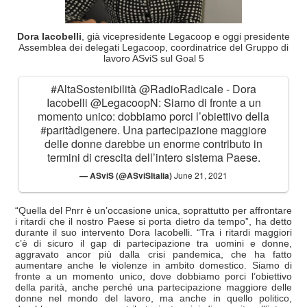
Dora Iacobelli
, già vicepresidente Legacoop e oggi presidente
Assemblea dei delegati Legacoop, coordinatrice del Gruppo di
lavoro ASviS sul Goal 5
#AltaSostenibilità
@RadioRadicale
- Dora
Iacobelli
@LegacoopN
: Siamo di fronte a un
momento unico: dobbiamo porci l’obiettivo della
#paritàdigenere
. Una partecipazione maggiore
delle donne darebbe un enorme contributo in
termini di crescita dell’intero sistema Paese.
— ASviS (@ASviSItalia)
June 21, 2021
“Quella del Pnrr è un’occasione unica, soprattutto per affrontare
i ritardi che il nostro Paese si porta dietro da tempo”, ha detto
durante il suo intervento Dora Iacobelli. “Tra i ritardi maggiori
c’è di sicuro il gap di partecipazione tra uomini e donne,
aggravato ancor più dalla crisi pandemica, che ha fatto
aumentare anche le violenze in ambito domestico. Siamo di
fronte a un momento unico, dove dobbiamo porci l’obiettivo
della parità, anche perché una partecipazione maggiore delle
donne nel mondo del lavoro, ma anche in quello politico,