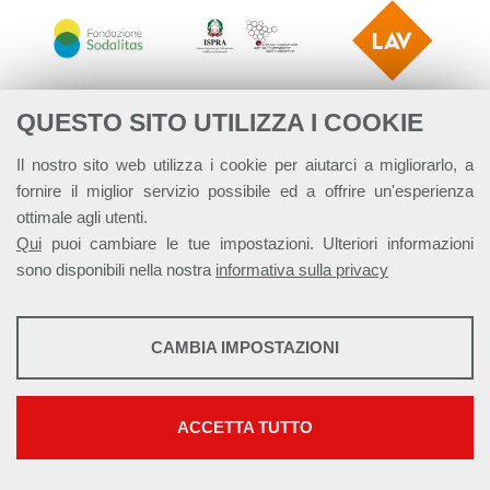
QUESTO SITO UTILIZZA I COOKIE
Il nostro sito web utilizza i cookie per aiutarci a migliorarlo, a
fornire il miglior servizio possibile ed a offrire un'esperienza
ottimale agli utenti.
Qui
puoi cambiare le tue impostazioni. Ulteriori informazioni
sono disponibili nella nostra
informativa sulla privacy
STATISTICHE
CAMBIA IMPOSTAZIONI
Strumenti statistici che raccolgono dati anonimi sull'utilizzo e la
Alleanza Italiana per lo Sviluppo Sostenibile - ASviS
funzionalità del sito web.
Via Farini 17, 00185 Roma C.F. 97893090585 P.IVA 14610671001
Mostra maggiori informazioni
ACCETTA TUTTO
This work is licensed under a
Creative Commons Attribuzione - Non
Google Analytics
commerciale - Non opere derivate 4.0 Internazionale
SERVIZI FACOLTATVI