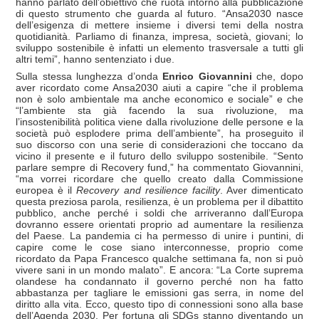
hanno parlato dell’obiettivo che ruota intorno alla pubblicazione
di questo strumento che guarda al futuro. “Ansa2030 nasce
dell’esigenza di mettere insieme i diversi temi della nostra
quotidianità. Parliamo di finanza, impresa, società, giovani; lo
sviluppo sostenibile è infatti un elemento trasversale a tutti gli
altri temi”, hanno sentenziato i due.
Sulla stessa lunghezza d’onda
Enrico Giovannini
che, dopo
aver ricordato come Ansa2030 aiuti a capire “che il problema
non è solo ambientale ma anche economico e sociale” e che
“l’ambiente sta già facendo la sua rivoluzione, ma
l’insostenibilità politica viene dalla rivoluzione delle persone e la
società può esplodere prima dell’ambiente”, ha proseguito il
suo discorso con una serie di considerazioni che toccano da
vicino il presente e il futuro dello sviluppo sostenibile. “Sento
parlare sempre di Recovery fund,” ha commentato Giovannini,
“ma vorrei ricordare che quello creato dalla Commissione
europea è il
Recovery and resilience facility
. Aver dimenticato
questa preziosa parola, resilienza, è un problema per il dibattito
pubblico, anche perché i soldi che arriveranno dall’Europa
dovranno essere orientati proprio ad aumentare la resilienza
del Paese. La pandemia ci ha permesso di unire i puntini, di
capire come le cose siano interconnesse, proprio come
ricordato da Papa Francesco qualche settimana fa, non si può
vivere sani in un mondo malato”. E ancora: “La Corte suprema
olandese ha condannato il governo perché non ha fatto
abbastanza per tagliare le emissioni gas serra, in nome del
diritto alla vita. Ecco, questo tipo di connessioni sono alla base
dell’Agenda 2030. Per fortuna gli SDGs stanno diventando un