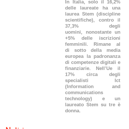
In Italia, solo il 16,2%
delle laureate ha una
laurea Stem (discipline
scientifiche), contro il
37,3% degli
uomini, nonostante un
+5% delle iscrizioni
femminili. Rimane al
di sotto della media
europea la padronanza
di competenze digitali e
finanziarie. Nell’Ue il
17% circa degli
specialisti Ict
(Information and
communications
technology)
e un
laureato Stem su tre è
donna.