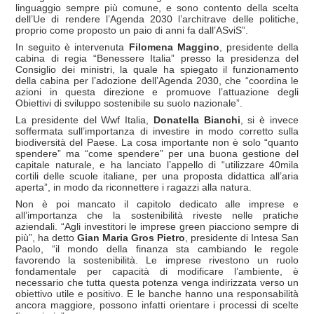
linguaggio sempre più comune, e sono contento della scelta
dell’Ue di rendere l’Agenda 2030 l’architrave delle politiche,
proprio come proposto un paio di anni fa dall’ASviS”.
In seguito è intervenuta
Filomena Maggino
, presidente della
cabina di regia “Benessere Italia” presso la presidenza del
Consiglio dei ministri, la quale ha spiegato il funzionamento
della cabina per l’adozione dell’Agenda 2030, che “coordina le
azioni in questa direzione e promuove l’attuazione degli
Obiettivi di sviluppo sostenibile su suolo nazionale”.
La presidente del Wwf Italia,
Donatella Bianchi
, si è invece
soffermata sull’importanza di investire in modo corretto sulla
biodiversità del Paese. La cosa importante non è solo “quanto
spendere” ma “come spendere” per una buona gestione del
capitale naturale, e ha lanciato l’appello di “utilizzare 40mila
cortili delle scuole italiane, per una proposta didattica all’aria
aperta”, in modo da riconnettere i ragazzi alla natura.
Non è poi mancato il capitolo dedicato alle imprese e
all’importanza che la sostenibilità riveste nelle pratiche
aziendali. “Agli investitori le imprese green piacciono sempre di
più”, ha detto
Gian Maria Gros Pietro
, presidente di Intesa San
Paolo, “il mondo della finanza sta cambiando le regole
favorendo la sostenibilità. Le imprese rivestono un ruolo
fondamentale per capacità di modificare l’ambiente, è
necessario che tutta questa potenza venga indirizzata verso un
obiettivo utile e positivo. E le banche hanno una responsabilità
ancora maggiore, possono infatti orientare i processi di scelte