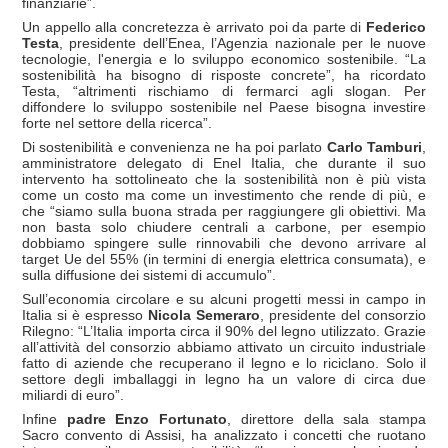
finanziarie”.
Un appello alla concretezza è arrivato poi da parte di
Federico
Testa
, presidente dell’Enea, l’Agenzia nazionale per le nuove
tecnologie, l'energia e lo sviluppo economico sostenibile. “La
sostenibilità ha bisogno di risposte concrete”, ha ricordato
Testa, “altrimenti rischiamo di fermarci agli slogan. Per
diffondere lo sviluppo sostenibile nel Paese bisogna investire
forte nel settore della ricerca”.
Di sostenibilità e convenienza ne ha poi parlato
Carlo Tamburi
,
amministratore delegato di Enel Italia, che durante il suo
intervento ha sottolineato che la sostenibilità non è più vista
come un costo ma come un investimento che rende di più, e
che “siamo sulla buona strada per raggiungere gli obiettivi. Ma
non basta solo chiudere centrali a carbone, per esempio
dobbiamo spingere sulle rinnovabili che devono arrivare al
target Ue del 55% (in termini di energia elettrica consumata), e
sulla diffusione dei sistemi di accumulo”.
Sull’economia circolare e su alcuni progetti messi in campo in
Italia si è espresso
Nicola Semeraro
, presidente del consorzio
Rilegno: “L’Italia importa circa il 90% del legno utilizzato. Grazie
all’attività del consorzio abbiamo attivato un circuito industriale
fatto di aziende che recuperano il legno e lo riciclano. Solo il
settore degli imballaggi in legno ha un valore di circa due
miliardi di euro”.
Infine
padre Enzo Fortunato
, direttore della sala stampa
Sacro convento di Assisi, ha analizzato i concetti che ruotano