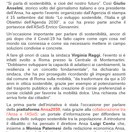
“Si parla di sostenibilità, e cioè del nostro futuro”. Così
Giulio
Anselmi
, storico volto del giornalismo italiano e ora presidente
dell’Ansa, ha aperto l’evento organizzato dall’Agenzia di stampa
il 15 settembre dal titolo “Lo sviluppo sostenibile, l'Italia e gli
Obiettivi dell'Agenda 2030”, a cui ha preso parte anche il
portavoce dell’ASviS Enrico Giovannini.
Un’occasione importante per parlare di sostenibilità, ancor di
più dopo che il Covid-19 ha fatto capire come ogni cosa nel
mondo sia connessa e come sia necessario mettere in campo
soluzioni condivise e concrete.
A fare gli onori di casa la sindaca
Virginia Raggi
, l’evento si è
infatti svolto a Roma presso la Centrale di Montemartini.
“Dobbiamo sviluppare la capacità di adattarci ai cambiamenti, la
resilienza è un concetto fondamentale”, ha dichiarato la
sindaca, che ha poi proseguito ricordando gli impegni assunti
dal comune di Roma sulla mobilità, “da trasformare da qui a 10
anni in ottica sostenibile, grazie per esempio al potenziamento
del trasporto pubblico e alla creazione di corsie preferenziali e
corsie ciclabili per favorire la mobilità dolce. Una richiesta che
arriva forte dai cittadini”.
La prima parte dell’iniziativa è stata l’occasione per parlare
della
piattaforma
Ansa2030
, nata grazie alla
collaborazione tra
l’Ansa e l’ASviS
: un portale d’informazione per diffondere la
cultura dello sviluppo sostenibile tra la popolazione. A introdurre
il dibattito ci ha pensato il direttore Ansa
Luigi Contu
che,
insieme a
Monica Paternesi
della redazione economica Ansa,