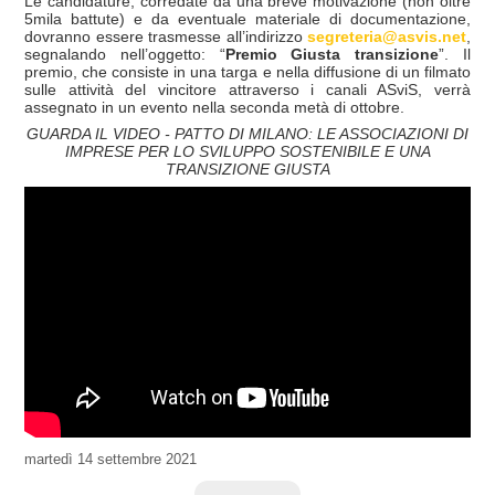
Le candidature, corredate da una breve motivazione (non oltre
5mila battute) e da eventuale materiale di documentazione,
dovranno essere trasmesse all’
indirizzo
segreteria@asvis.net
,
segnalando nell’oggetto: “
Premio Giusta transizione
”. Il
premio, che consiste in una targa e nella diffusione di un filmato
sulle attività del vincitore attraverso i canali ASviS, verrà
assegnato in un evento nella seconda metà di ottobre.
GUARDA IL VIDEO - PATTO DI MILANO: LE ASSOCIAZIONI DI
IMPRESE PER LO SVILUPPO SOSTENIBILE E UNA
TRANSIZIONE GIUSTA
martedì
14 settembre 2021