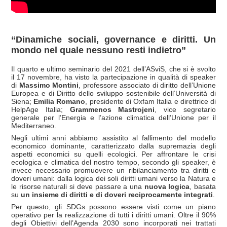
“Dinamiche sociali, governance e diritti. Un
mondo nel quale nessuno resti indietro”
Il quarto e ultimo seminario del 2021 dell’ASviS, che si è svolto
il 17 novembre, ha visto la partecipazione in qualità di speaker
di
Massimo Montini
, professore associato di diritto dell’Unione
Europea e di Diritto dello sviluppo sostenibile dell’Università di
Siena;
Emilia Romano
, presidente di Oxfam Italia e direttrice di
HelpAge Italia;
Grammenos Mastrojeni
, vice segretario
generale per l’Energia e l’azione climatica dell’Unione per il
Mediterraneo.
Negli ultimi anni abbiamo assistito al fallimento del modello
economico dominante, caratterizzato dalla supremazia degli
aspetti economici su quelli ecologici. Per affrontare le crisi
ecologica e climatica del nostro tempo, secondo gli speaker, è
invece necessario promuovere un ribilanciamento tra diritti e
doveri umani: dalla logica dei soli diritti umani verso la Natura e
le risorse naturali si deve passare a una
nuova logica
, basata
su
un
insieme di diritti e di doveri reciprocamente integrati
.
Per questo, gli SDGs possono essere visti come un piano
operativo per la realizzazione di tutti i diritti umani. Oltre il 90%
degli Obiettivi dell’Agenda 2030 sono incorporati nei trattati