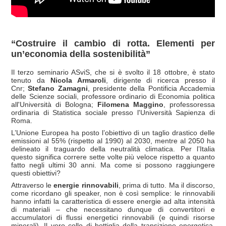
“Costruire il cambio di rotta
.
Elementi per
un’economia della sostenibilità”
Il terzo seminario ASviS, che si è svolto il 18 ottobre, è stato
tenuto da
Nicola Armaroli
, dirigente di ricerca presso il
Cnr;
Stefano Zamagni
, presidente della Pontificia Accademia
delle Scienze sociali, professore ordinario di Economia politica
all'Università di Bologna;
Filomena Maggino
, professoressa
ordinaria di Statistica sociale presso l'Università Sapienza di
Roma.
L’Unione Europea ha posto l’obiettivo di un taglio drastico delle
emissioni al 55% (rispetto al 1990) al 2030, mentre al 2050 ha
delineato il traguardo della neutralità climatica. Per l’Italia
questo significa correre sette volte più veloce rispetto a quanto
fatto negli ultimi 30 anni. Ma come si possono raggiungere
questi obiettivi?
Attraverso le
energie rinnovabili
, prima di tutto. Ma il discorso,
come ricordano gli speaker, non è così semplice: le rinnovabili
hanno infatti la caratteristica di essere energie ad alta intensità
di materiali – che necessitano dunque di convertitori e
accumulatori di flussi energetici rinnovabili (e quindi risorse
minerali). Il vero collo di bottiglia della transizione energetica,