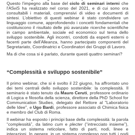
Questo l’impegno alla base del
ciclo di seminari interni
che
l'ASviS ha realizzato nel corso del 2021, e di cui sono ora
consultabili i materiali, comprensivi di video e documenti di
sintesi. L’obiettivo di questi webinar è stato condividere un
linguaggio comune, approfondendo i concetti fondamentali che
costituiscono il risultato delle più avanzate ricerche scientifiche
in campo ambientale, sociale ed economico sul tema dello
sviluppo sostenibile. Agli incontri, condotti da esperti esterni o
facenti parte dell’Alleanza, hanno partecipato componenti del
Segretariato, Coordinatrici e Coordinatori dei Gruppi di Lavoro.
Ma di che cosa si è parlato, durante questi quattro seminari?
“Complessità e sviluppo sostenibile”
Il primo webinar, che si è svolto il 22 giugno, ha affrontato uno
dei temi centrali dello sviluppo sostenibile: la complessità. Il
seminario è stato tenuto da
Mauro Ceruti
, professore ordinario
di Logica e filosofia della scienza, direttore della PhD School for
Communication Studies, delegato del Rettore al "Laboratorio
delle Idee", e
Ugo Bardi
, professore associato di Chimica fisica
e membro del Club di Roma.
Il webinar ha esposto i principi base della complessità: la parola
“complessità”, da latino
cum
e
plecter
(“intrecciato insieme”),
indica un sistema reticolare, fatto di parti, nodi, linee e
interazioni. In genere, in un sistema complesso non tutti i nodi