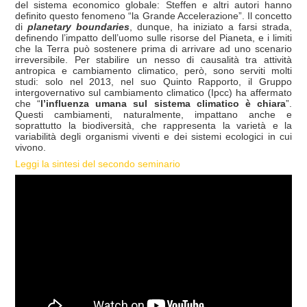
del sistema economico globale: Steffen e altri autori hanno
definito questo fenomeno “la Grande Accelerazione”. Il concetto
di
planetary boundaries
, dunque, ha iniziato a farsi strada,
definendo l’impatto dell’uomo sulle risorse del Pianeta, e i limiti
che la Terra può sostenere prima di arrivare ad uno scenario
irreversibile. Per stabilire un nesso di causalità tra attività
antropica e cambiamento climatico, però, sono serviti molti
studi: solo nel 2013, nel suo Quinto Rapporto, il Gruppo
intergovernativo sul cambiamento climatico (Ipcc) ha affermato
che “
l’influenza umana sul sistema climatico è chiara
”.
Questi cambiamenti, naturalmente, impattano anche e
soprattutto la biodiversità, che rappresenta la varietà e la
variabilità degli organismi viventi e dei sistemi ecologici in cui
vivono.
Leggi la sintesi del secondo seminario