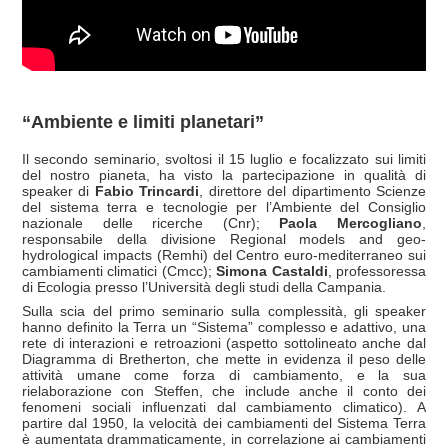
“Ambiente e limiti planetari”
Il secondo seminario, svoltosi il 15 luglio e focalizzato sui limiti
del nostro pianeta, ha visto la partecipazione in qualità di
speaker di
Fabio Trincardi
, direttore del dipartimento Scienze
del sistema terra e tecnologie per l’Ambiente del Consiglio
nazionale delle ricerche (Cnr);
Paola Mercogliano
,
responsabile della divisione Regional models and geo-
hydrological impacts (Remhi) del Centro euro-mediterraneo sui
cambiamenti climatici (Cmcc);
Simona Castaldi
, professoressa
di Ecologia presso l’Università degli studi della Campania.
Sulla scia del primo seminario sulla complessità, gli speaker
hanno definito la Terra un “Sistema” complesso e adattivo, una
rete di interazioni e retroazioni (aspetto sottolineato anche dal
Diagramma di Bretherton, che mette in evidenza il peso delle
attività umane come forza di cambiamento, e la sua
rielaborazione con Steffen, che include anche il conto dei
fenomeni sociali influenzati dal cambiamento climatico). A
partire dal 1950, la velocità dei cambiamenti del Sistema Terra
è aumentata drammaticamente, in correlazione ai cambiamenti