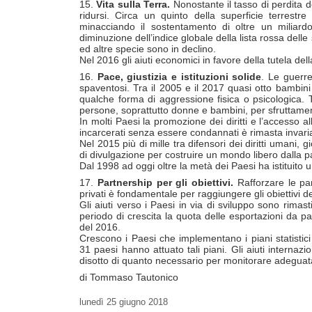
15.
Vita sulla Terra.
Nonostante il tasso di perdita d
ridursi. Circa un quinto della superficie terrestr
minacciando il sostentamento di oltre un miliard
diminuzione dell’indice globale della lista rossa delle
ed altre specie sono in declino.
Nel 2016 gli aiuti economici in favore della tutela d
16.
Pace, giustizia e istituzioni solide
. Le guerre
spaventosi. Tra il 2005 e il 2017 quasi otto bambini
qualche forma di aggressione fisica o psicologica. Tr
persone, soprattutto donne e bambini, per sfruttamen
In molti Paesi la promozione dei diritti e l’accesso a
incarcerati senza essere condannati è rimasta invaria
Nel 2015 più di mille tra difensori dei diritti umani, g
di divulgazione per costruire un mondo libero dalla p
Dal 1998 ad oggi oltre la metà dei Paesi ha istituito u
17.
Partnership per gli obiettivi.
Rafforzare le part
privati è fondamentale per raggiungere gli obiettivi 
Gli aiuti verso i Paesi in via di sviluppo sono rimast
periodo di crescita la quota delle esportazioni da p
del 2016.
Crescono i Paesi che implementano i piani statistici
31 paesi hanno attuato tali piani. Gli aiuti internazio
disotto di quanto necessario per monitorare adeguat
di Tommaso Tautonico
lunedì
25 giugno 2018