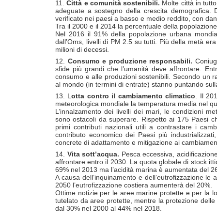
11.
Città e comunità sostenibili.
Molte città in tutt
adeguate a sostegno della crescita demografica. Da
verificato nei paesi a basso e medio reddito, con dan
Tra il 2000 e il 2014 la percentuale della popolazion
Nel 2016 il 91% della popolazione urbana mondiale
dall’Oms, livelli di PM 2.5 su tutti. Più della metà 
milioni di decessi.
12.
Consumo e produzione responsabili.
Coniug
sfide più grandi che l’umanità deve affrontare. Entr
consumo e alle produzioni sostenibili. Secondo un ra
al mondo (in termini di entrate) stanno puntando sulla
13. L
otta contro il cambiamento climatico
. Il 20
meteorologica mondiale la temperatura media nel qui
L’innalzamento dei livelli dei mari, le condizioni 
sono ostacoli da superare. Rispetto ai 175 Paesi ch
primi contributi nazionali utili a contrastare i ca
contributo economico dei Paesi più industrializzati
concrete di adattamento e mitigazione ai cambiamenti
14.
Vita sott’acqua.
Pesca eccessiva, acidificazion
affrontare entro il 2030. La quota globale di stock itti
69% nel 2013 ma l’acidità marina è aumentata del 2
A causa dell’inquinamento e dell’eutrofizzazione le a
2050 l’eutrofizzazione costiera aumenterà del 20%.
Ottime notizie per le aree marine protette e per la l
tutelato da aree protette, mentre la protezione delle 
dal 30% nel 2000 al 44% nel 2018.