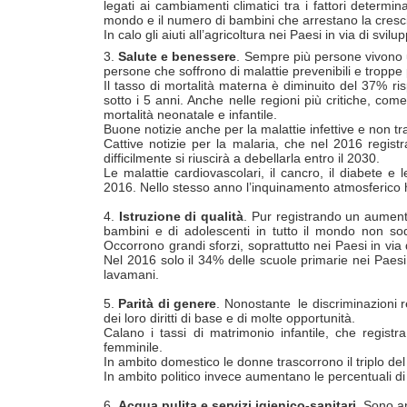
legati ai cambiamenti climatici tra i fattori determi
mondo e il numero di bambini che arrestano la cresci
In calo gli aiuti all’agricoltura nei Paesi in via di sv
3.
Salute e benessere
. Sempre più persone vivono u
persone che soffrono di malattie prevenibili e tro
Il tasso di mortalità materna è diminuito del 37% ri
sotto i 5 anni. Anche nelle regioni più critiche, come
mortalità neonatale e infantile.
Buone notizie anche per la malattie infettive e non tra
Cattive notizie per la malaria, che nel 2016 regis
difficilmente si riuscirà a debellarla entro il 2030.
Le malattie cardiovascolari, il cancro, il diabete e 
2016. Nello stesso anno l’inquinamento atmosferico h
4.
Istruzione di qualità
. Pur registrando un aumento
bambini e di adolescenti in tutto il mondo non so
Occorrono grandi sforzi, soprattutto nei Paesi in via 
Nel 2016 solo il 34% delle scuole primarie nei Paesi
lavamani.
5.
Parità di genere
. Nonostante le discriminazioni 
dei loro diritti di base e di molte opportunità.
Calano i tassi di matrimonio infantile, che regist
femminile.
In ambito domestico le donne trascorrono il triplo del
In ambito politico invece aumentano le percentuali d
6.
Acqua pulita e servizi igienico-sanitari
. Sono a