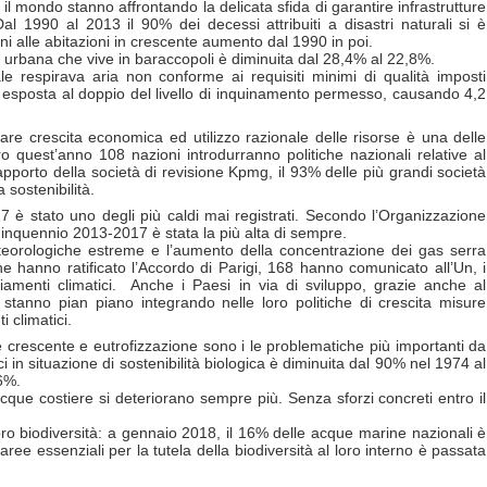
o il mondo stanno affrontando la delicata sfida di garantire infrastrutture
l 1990 al 2013 il 90% dei decessi attribuiti a disastri naturali si è
ni alle abitazioni in crescente aumento dal 1990 in poi.
e urbana che vive in baraccopoli è diminuita dal 28,4% al 22,8%.
 respirava aria non conforme ai requisiti minimi di qualità imposti
era esposta al doppio del livello di inquinamento permesso, causando 4,2
are crescita economica ed utilizzo razionale delle risorse è una delle
o quest’anno 108 nazioni introdurranno politiche nazionali relative al
pporto della società di revisione Kpmg, il 93% delle più grandi società
 sostenibilità.
17 è stato uno degli più caldi mai registrati. Secondo l’Organizzazione
nquennio 2013-2017 è stata la più alta di sempre.
meteorologiche estreme e l’aumento della concentrazione dei gas serra
e hanno ratificato l’Accordo di Parigi, 168 hanno comunicato all’Un, i
mbiamenti climatici. Anche i Paesi in via di sviluppo, grazie anche al
, stanno pian piano integrando nelle loro politiche di crescita misure
 climatici.
e crescente e eutrofizzazione sono i le problematiche più importanti da
ci in situazione di sostenibilità biologica è diminuita dal 90% nel 1974 al
6%.
cque costiere si deteriorano sempre più. Senza sforzi concreti entro il
oro biodiversità: a gennaio 2018, il 16% delle acque marine nazionali è
aree essenziali per la tutela della biodiversità al loro interno è passata