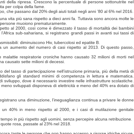
nanti della ripresa. Crescono la percentuale di persone sottonutrite nel
ta per colpa della fame.
iluppo, che passano dal 20% degli aiuti totali negli anni ’80 al 6% nel 2016.
na vita più sana rispetto a dieci anni fa. Tuttavia sono ancora molte le
ppe persone muoiono prematuramente.
spetto al 2000, così come è dimezzato il tasso di mortalità dei bambini
 l’Africa sub-sahariana, si registrano grandi passi in avanti sui tassi di
smissibili: diminuiscono Hiv, tubercolosi ed epatite B.
tra un aumento del numero di casi rispetto al 2013. Di questo passo,
le malattie respiratorie croniche hanno causato 32 milioni di morti nel
a causato sette milioni di decessi.
 del tasso di partecipazione nell’istruzione primaria, più della metà di
ddisfano gli standard minimi di competenza in lettura e matematica.
di sviluppo, dove è necessario investire nelle infrastrutture scolastiche.
 meno sviluppati disponeva di elettricità e meno del 40% era dotato di
registrano una diminuzione, l’ineguaglianza continua a privare le donne
ra un 40% in meno rispetto al 2000, e i casi di mutilazione genitale
 tempo in più rispetto agli uomini, senza percepire alcuna retribuzione.
i quote rosa, passate al 23% nel 2018.
ncora tante le persone che non hanno accesso a risorse idriche sicure.