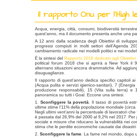
Il rapporto Onu per l’High l
Acqua, energia, città, consumi, biodiversità terrestr
quest’anno, ma il documento presenta anche una pan
A 12 anni dalla scadenza degli Obiettivi di svilupp
progressi compiuti in molti settori dell’Agenda 20
cambiamento radicale nei modelli politici e nei modell
È la sintesi del
Rapporto 2018 dedicato agli Obiettivi 
political forum 2018 che si aprirà a New York il 9 
alternano situazioni ancora drammatiche. Ad aggiunger
disuguaglianze.
Il rapporto di quest’anno dedica specifici capitoli
(Acqua pulita e servizi igienico-sanitari), 7 (Energi
produzione responsabili), 15 (Vita sulla terra) e 
panoramica su tutti i Goal. Eccone una sintesi.
1.
Sconfiggere la povertà
. Il tasso di povertà es
ultime stime l’11% della popolazione mondiale (circa 7
Negli ultimi vent’anni la percentuale di lavoratori ch
è passata dal 26,9% del 2000 al 9,2% nel 2017. Per p
sociale e misure che riducano la vulnerabilità nei conf
stima che le perdite economiche causate dai disastri s
2.
Sconfiggere la fame
. La fame nel mondo, dopo un 