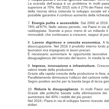
La scarsità dell’acqua è un problema in molti paesi d
superiore al 70%. Nel 2015 solo il 27% dei Paesi meno
della risorsa idrica ostacola lo sviluppo sociale ed
possibile garantire il continuo aumento della richiest
7.
Energia pulita e accessibile
. Dal 2000 al 2016 
78% all’87%. Nello stesso periodo, nei Paesi in via d
raddoppiata. Scende a poco meno di un miliardo il
rinnovabili, che continuano a crescere, seppur di poc
8.
Lavoro dignitoso e crescita economica.
A li
disoccupazione. Nel 2016 il prodotto interno lordo pr
lavoratori era impegnato in lavori precari.
È necessario aumentare le opportunità lavorative p
disuguaglianza del mercato del lavoro. In media la ret
9.
Imprese, innovazione e infrastrutture.
Crescono
valore totale della produzione.
Grazie alla rapida crescita della produzione in Asia, 
Parallelamente diminuisce l’utilizzo del carbone nel
Segno positivo anche per la banda larga di terza ge
10.
Ridurre le disuguaglianze
. In molti Paesi so
Grazie alle politiche basate sulla eliminazione dei
aumentare del 40% i redditi dei più poveri.
Nel 2016 i Paesi in via di sviluppo hanno ricevuto dall’
dollari.