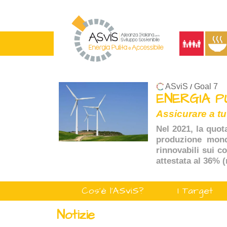
ASviS
Goal 7
/
ENERGIA P
Assicurare a tu
Nel 2021, la quot
produzione mondi
rinnovabili sui c
attestata al 36% 
Cos'è l'ASviS?
I Target
Notizie