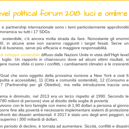
evel political forum 2018: luci e ombr
e e partnership internazionale sono i temi particolarmente approfonditi
oramica su tutti i 17 SDGs.
o sostenibile, c’è ancora molta strada da fare. Nonostante gli enormi
30, in alcune aree non saranno raggiunti i target fissati. Serve un
i di business, serve più efficacia e maggiore responsabilità.
di sviluppo sostenibile
diffuso dalle Nazioni Unite in vista dell’High level
luglio. Un rapporto in chiaroscuro dove ad alcuni ottimi risultati, si
e nuove sfide ci sono i conflitti, i cambiamenti climatici e le crescenti
 ai Goal che sono oggetto della prossima riunione a New York e cioè 6
a pulita e accessibile), 11 (Città e comunità sostenibili), 12 (Consumo e
17 (Partnership per gli Obiettivi), ma nella introduzione traccia una
trema è diminuito, nel 2013 era un terzo rispetto al 1990. Secondo le
80 milioni di persone) vive al disotto della soglia di povertà.
e vivono con le loro famiglie con meno di 1,90 dollari a persona al giorno
orre fine alla povertà è necessario implementare sistemi di protezione
ronti dei disastri ambientali. Il 2017 è stato uno degli anni peggiori, si
uperino i 300 miliardi di dollari.
periodo di declino, è tornata ad aumentare. Siccità, conflitti e disastri