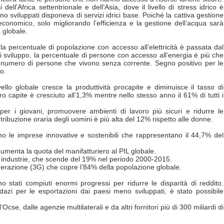
ell’Africa settentrionale e dell’Asia, dove il livello di stress idrico è
 sviluppati disponeva di servizi idrici base. Poiché la cattiva gestione
 economico, solo migliorando l’efficienza e la gestione dell’acqua sarà
a globale.
la percentuale di popolazione con accesso all’elettricità è passata dal
i sviluppo, la percentuale di persone con accesso all’energia è più che
 numero di persone che vivono senza corrente. Segno positivo per le
o.
vello globale cresce la produttività procapite e diminuisce il tasso di
o capite è cresciuto all’1,3% mentre nello stesso anno il 61% di tutti i
er i giovani, promuovere ambienti di lavoro più sicuri e ridurre le
ribuzione oraria degli uomini è più alta del 12% rispetto alle donne.
 le imprese innovative e sostenibili che rappresentano il 44,7% del
aumenta la quota del manifatturiero al PIL globale.
le industrie, che scende del 19% nel periodo 2000-2015.
nerazione (3G) che copre l’84% della popolazione globale.
no stati compiuti enormi progressi per ridurre le disparità di reddito.
 dazi per le esportazioni dai paesi meno sviluppati, è stato possibile
Ocse, dalle agenzie multilaterali e da altri fornitori più di 300 miliardi di