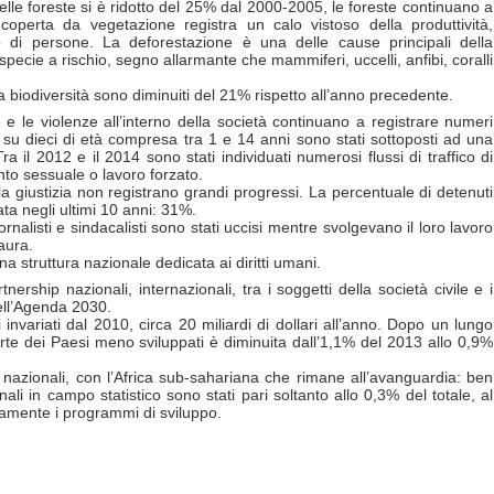
elle foreste si è ridotto del 25% dal 2000-2005, le foreste continuano a
e coperta da vegetazione registra un calo vistoso della produttività,
o di persone. La deforestazione è una delle cause principali della
 specie a rischio, segno allarmante che mammiferi, uccelli, anfibi, coralli
ella biodiversità sono diminuiti del 21% rispetto all’anno precedente.
 e le violenze all’interno della società continuano a registrare numeri
 su dieci di età compresa tra 1 e 14 anni sono stati sottoposti ad una
a il 2012 e il 2014 sono stati individuati numerosi flussi di traffico di
to sessuale o lavoro forzato.
lla giustizia non registrano grandi progressi. La percentuale di detenuti
ta negli ultimi 10 anni: 31%.
iornalisti e sindacalisti sono stati uccisi mentre svolgevano il loro lavoro
aura.
na struttura nazionale dedicata ai diritti umani.
nership nazionali, internazionali, tra i soggetti della società civile e i
dell’Agenda 2030.
i invariati dal 2010, circa 20 miliardi di dollari all’anno. Dopo un lungo
arte dei Paesi meno sviluppati è diminuita dall’1,1% del 2013 allo 0,9%
 nazionali, con l’Africa sub-sahariana che rimane all’avanguardia: ben
nali in campo statistico sono stati pari soltanto allo 0,3% del totale, al
amente i programmi di sviluppo.