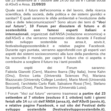
dal 23 settembre al 7 ottobre alle 14.00 sui siti e i canali social
di ASviS e Ansa.
21/09/20
Quale sarà il futuro dell’economia e del lavoro, della ricerca
scientifica, della società, della politica e dei sistemi giuridici e
sanitari? E quali saranno le sfide ambientali e l’evoluzione delle
città e delle telecomunicazioni? Sono alcuni dei temi di
“
Voci
sul futuro”,
10 Forum per discutere di futuro e di
sostenibilità
con famosi esperti italiani e
internazionali
, organizzati dall’ANSA (redazione economica) e
dall’ASviS e che verranno trasmessi online durante il Festival
dello sviluppo sostenibile su ansa.it, asvis.it,
festivalsvilupposostenibile.it e relative pagine Facebook.
Durante ogni puntata, verranno approfonditi con gli esperti vari
aspetti dei sistemi socioeconomici alla luce della pandemia che
ha sconvolto il mondo, per capire il futuro che ci aspetta e
contribuire a scegliere il futuro tra i tanti possibili.
Gli ospiti dei Forum saranno:
Fabiola Gianotti (Cern), Maximo Ibarra (Sky Italia), Irene Kahn
(Onu), Enrico Letta (Università Sciences Po), Mariana
Mazzucato (University College London), Mario Monti (Università
Bocconi), l’architetto Carlo Ratti, Salvatore Rossi (Tim), Stefano
Scarpetta (Ocse), Paola Severino (Università Luiss).
I Forum “
Voci sul futuro”
verranno trasmessi
a partire dal 23
settembre al 7 ottobre (escluso il 1 ottobre) tutti i giorni
feriali alle 14
sui siti
dell’ANSA (ansa.it), dell’ASviS (asvis.it),
e relative pagine Facebook, e sul sito del Festival dello
sviluppo sostenibile (festivalsvilupposostenibile.it)
,