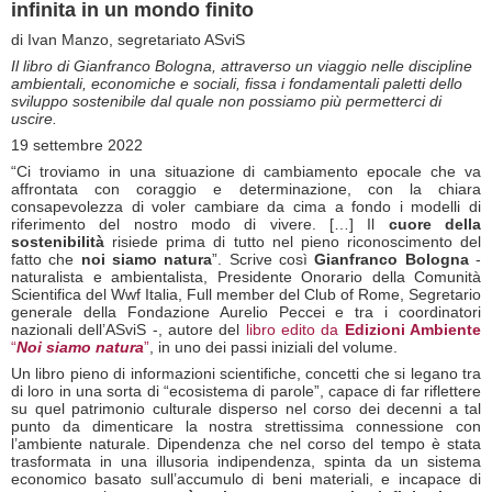
infinita in un mondo finito
di Ivan Manzo, segretariato ASviS
Il libro di Gianfranco Bologna, attraverso un viaggio nelle discipline
ambientali, economiche e sociali, fissa i fondamentali paletti dello
sviluppo sostenibile dal quale non possiamo più permetterci di
uscire.
19 settembre 2022
“Ci troviamo in una situazione di cambiamento epocale che va
affrontata con coraggio e determinazione, con la chiara
consapevolezza di voler cambiare da cima a fondo i modelli di
riferimento del nostro modo di vivere. […] Il
cuore della
sostenibilità
risiede prima di tutto nel pieno riconoscimento del
fatto che
noi siamo natura
”. Scrive così
Gianfranco Bologna
-
naturalista e ambientalista, Presidente Onorario della Comunità
Scientifica del Wwf Italia, Full member del Club of Rome, Segretario
generale della Fondazione Aurelio Peccei e tra i coordinatori
nazionali dell’ASviS -, autore del
libro edito da
Edizioni Ambiente
“
Noi siamo natura
”
, in uno dei passi iniziali del volume.
Un libro pieno di informazioni scientifiche, concetti che si legano tra
di loro in una sorta di “ecosistema di parole”, capace di far riflettere
su quel patrimonio culturale disperso nel corso dei decenni a tal
punto da dimenticare la nostra strettissima connessione con
l’ambiente naturale. Dipendenza che nel corso del tempo è stata
trasformata in una illusoria indipendenza, spinta da un sistema
economico basato sull’accumulo di beni materiali, e incapace di