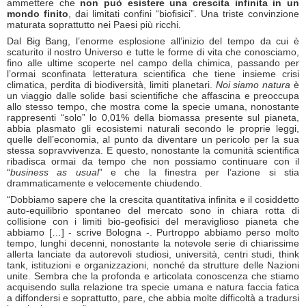
ammettere che
non può esistere una crescita infinita in un
mondo finito
, dai limitati confini “biofisici”. Una triste convinzione
maturata soprattutto nei Paesi più ricchi.
Dal Big Bang, l’enorme esplosione all’inizio del tempo da cui è
scaturito il nostro Universo e tutte le forme di vita che conosciamo,
fino alle ultime scoperte nel campo della chimica, passando per
l’ormai sconfinata letteratura scientifica che tiene insieme crisi
climatica, perdita di biodiversità, limiti planetari.
Noi siamo natura
è
un viaggio dalle solide basi scientifiche che affascina e preoccupa
allo stesso tempo, che mostra come la specie umana, nonostante
rappresenti “solo” lo 0,01% della biomassa presente sul pianeta,
abbia plasmato gli ecosistemi naturali secondo le proprie leggi,
quelle dell’economia, al punto da diventare un pericolo per la sua
stessa sopravvivenza. E questo, nonostante la comunità scientifica
ribadisca ormai da tempo che non possiamo continuare con il
“
business as usual
” e che la finestra per l’azione si stia
drammaticamente e velocemente chiudendo.
“Dobbiamo sapere che la crescita quantitativa infinita e il cosiddetto
auto-equilibrio spontaneo del mercato sono in chiara rotta di
collisione con i limiti bio-geofisici del meraviglioso pianeta che
abbiamo […] - scrive Bologna -. Purtroppo abbiamo perso molto
tempo, lunghi decenni, nonostante la notevole serie di chiarissime
allerta lanciate da autorevoli studiosi, università, centri studi, think
tank, istituzioni e organizzazioni, nonché da strutture delle Nazioni
unite. Sembra che la profonda e articolata conoscenza che stiamo
acquisendo sulla relazione tra specie umana e natura faccia fatica
a diffondersi e soprattutto, pare, che abbia molte difficoltà a tradursi