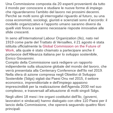
Una Commissione composta da 20 esperti provenienti da tutto
il mondo per conoscere e studiare le nuove forme di impiego
che riguarderanno l'ambito del lavoro nei prossimi decenni.
Perché se molti sono gli interrogativi riguardo al futuro, su una
cosa economisti, sociologi, giuristi e scienziati sono d'accordo: il
modello organizzativo e l'apporto umano saranno diversi da
quelli visti finora e saranno necessarie risposte innovative alle
sfide crescenti.
In seno all'International Labour Organization (Ilo), nato nel
1919 come parte del Trattato di Versailles, il 21 agosto è stata
istituita ufficialmente la
Global Commission on the Future of
Work
, alla quale è stato chiamato a partecipare anche il
portavoce dell'Alleanza italiana per lo sviluppo sostenibile,
Enrico Giovannini.
Compito della Commissione sarà redigere un rapporto
indipendente sulla situazione globale del mondo del lavoro, che
verrà presentata alla Centenary Conference dell'Ilo nel 2019.
Nella sfera di azione compresa negli Obiettivi di Sviluppo
Sostenibile (Sdgs) siglati dai Paesi Onu nel 2015, il settore
economico, imprenditoriale e dell'impiego appaiono
imprescindibili per la realizzazione dell'Agenda 2030 nel suo
complesso, e trasversali all'attuazione di molti singoli Sdgs.
Negli ultimi 18 mesi i tre organi costitutivi dell'Ilo, (governi,
lavoratori e sindacati) hanno dialogato con oltre 110 Paesi per il
lancio della Commissione, che opererà seguendo quattro filoni
principali: