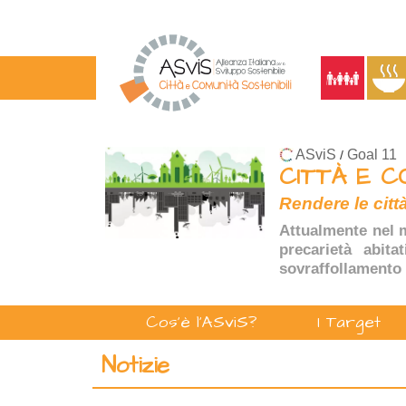
ASviS
Goal 11
/
CITTÀ E C
Rendere le città
Attualmente nel m
precarietà abita
sovraffollamento 
Cos'è l'ASviS?
I Target
Notizie