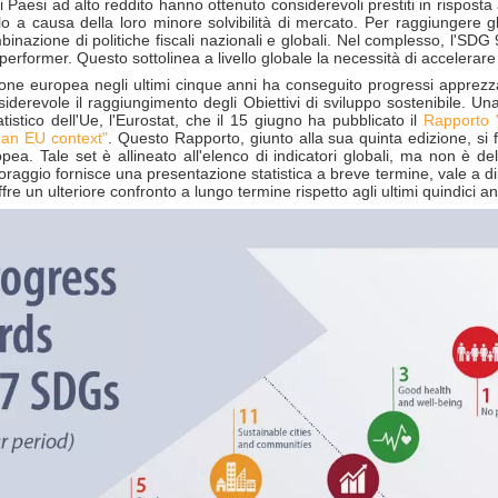
 Paesi ad alto reddito hanno ottenuto considerevoli prestiti in risposta a
lo a causa della loro minore solvibilità di mercato. Per raggiungere 
azione di politiche fiscali nazionali e globali. Nel complesso, l'SDG 9 
i performer. Questo sottolinea a livello globale la necessità di accelerare
one europea negli ultimi cinque anni ha conseguito progressi apprezzab
nsiderevole il raggiungimento degli Obiettivi di sviluppo sostenibile.
atistico dell'Ue, l'Eurostat, che il 15 giugno ha pubblicato il
Rapporto 
 an EU context"
. Questo Rapporto, giunto alla sua quinta edizione, si
ropea. Tale set è allineato all'elenco di indicatori globali, ma non è de
toraggio fornisce una presentazione statistica a breve termine, vale a dire
offre un ulteriore confronto a lungo termine rispetto agli ultimi quindici an