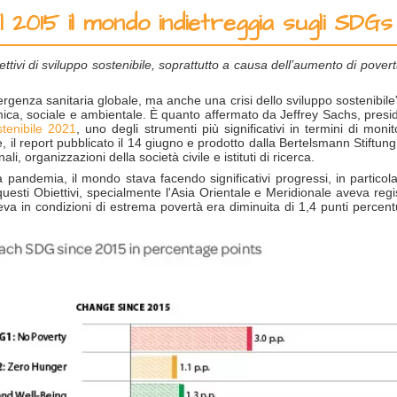
l 2015 il mondo indietreggia sugli SDGs
biettivi di sviluppo sostenibile, soprattutto a causa dell’aumento di pove
nza sanitaria globale, ma anche una crisi dello sviluppo sostenibile”. L
omica, sociale e ambientale. È quanto affermato da Jeffrey Sachs, pres
tenibile 2021
, uno degli strumenti più significativi in termini di moni
e, il report pubblicato il 14 giugno e prodotto dalla Bertelsmann Stiftun
li, organizzazioni della società civile e istituti di ricerca.
a pandemia, il mondo stava facendo significativi progressi, in partico
questi Obiettivi, specialmente l'Asia Orientale e Meridionale aveva regi
eva in condizioni di estrema povertà era diminuita di 1,4 punti percentu