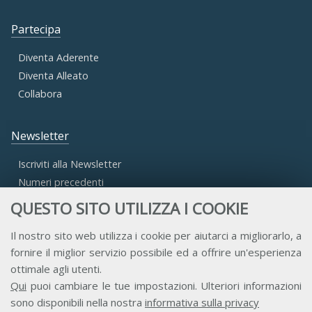
Partecipa
Diventa Aderente
Diventa Alleato
Collabora
Newsletter
Iscriviti alla Newsletter
Numeri precedenti
QUESTO SITO UTILIZZA I COOKIE
Area Riservata
Il nostro sito web utilizza i cookie per aiutarci a migliorarlo, a
fornire il miglior servizio possibile ed a offrire un'esperienza
Accesso Aderenti
ottimale agli utenti.
Accesso Consulta
Qui
puoi cambiare le tue impostazioni. Ulteriori informazioni
Accesso Team
sono disponibili nella nostra
informativa sulla privacy