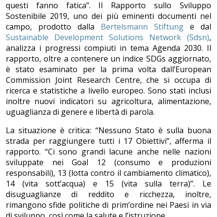
questi fanno fatica”. Il Rapporto sullo Sviluppo
Sostenibile 2019, uno dei più eminenti documenti nel
campo, prodotto dalla
Bertelsmann Stiftung
e dal
Sustainable Development Solutions Network (Sdsn)
,
analizza i progressi compiuti in tema Agenda 2030. Il
rapporto, oltre a contenere un indice SDGs aggiornato,
è stato esaminato per la prima volta dall’European
Commission Joint Research Centre, che si occupa di
ricerca e statistiche a livello europeo. Sono stati inclusi
inoltre nuovi indicatori su agricoltura, alimentazione,
uguaglianza di genere e libertà di parola.
La situazione è critica: “Nessuno Stato è sulla buona
strada per raggiungere tutti i 17 Obiettivi”, afferma il
rapporto. “Ci sono grandi lacune anche nelle nazioni
sviluppate nei Goal 12 (consumo e produzioni
responsabili), 13 (lotta contro il cambiamento climatico),
14 (vita sott’acqua) e 15 (vita sulla terra)”. Le
disuguaglianze di reddito e ricchezza, inoltre,
rimangono sfide politiche di prim’ordine nei Paesi in via
di sviluppo, così come la salute e l’istruzione.