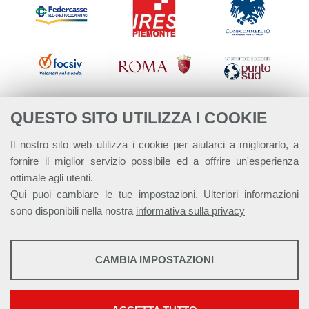
QUESTO SITO UTILIZZA I COOKIE
Il nostro sito web utilizza i cookie per aiutarci a migliorarlo, a
fornire il miglior servizio possibile ed a offrire un'esperienza
ottimale agli utenti.
Qui
puoi cambiare le tue impostazioni. Ulteriori informazioni
sono disponibili nella nostra
informativa sulla privacy
STATISTICHE
CAMBIA IMPOSTAZIONI
Strumenti statistici che raccolgono dati anonimi sull'utilizzo e la
Alleanza Italiana per lo Sviluppo Sostenibile - ASviS
funzionalità del sito web.
Via Farini 17, 00185 Roma C.F. 97893090585 P.IVA 14610671001
Mostra maggiori informazioni