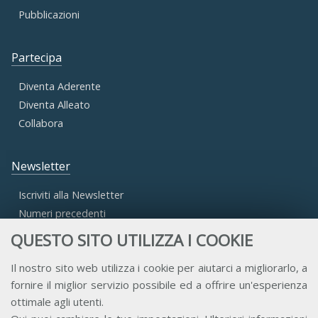
Pubblicazioni
Partecipa
Diventa Aderente
Diventa Alleato
Collabora
Newsletter
Iscriviti alla Newsletter
Numeri precedenti
QUESTO SITO UTILIZZA I COOKIE
Area Riservata
Il nostro sito web utilizza i cookie per aiutarci a migliorarlo, a
fornire il miglior servizio possibile ed a offrire un'esperienza
Accesso Aderenti
ottimale agli utenti.
Accesso Consulta