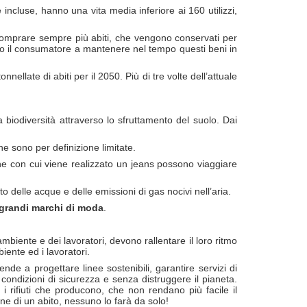
incluse, hanno una vita media inferiore ai 160 utilizzi,
a comprare sempre più abiti, che vengono conservati per
ivano il consumatore a mantenere nel tempo questi beni in
ellate di abiti per il 2050. Più di tre volte dell’attuale
a biodiversità attraverso lo sfruttamento del suolo. Dai
e sono per definizione limitate.
he con cui viene realizzato un jeans possono viaggiare
to delle acque e delle emissioni di gas nocivi nell’aria.
 grandi marchi di moda
.
biente e dei lavoratori, devono rallentare il loro ritmo
ente ed i lavoratori.
nde a progettare linee sostenibili, garantire servizi di
condizioni di sicurezza e senza distruggere il pianeta.
 rifiuti che producono, che non rendano più facile il
ne di un abito, nessuno lo farà da solo!