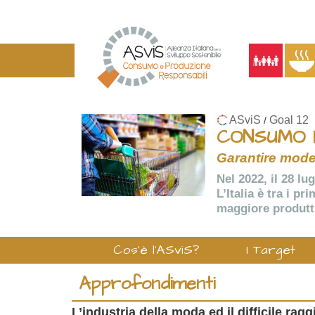
ASviS
Goal 12
/
CONSUMO 
Garantire model
Nel 2022, il 28 lu
L’Italia è tra i p
maggiore produtti
Cos'è l'ASviS?
I Target
Approfondimenti
L’industria della moda ed il difficile rag