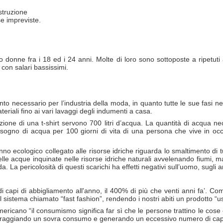
istruzione
e impreviste.
o donne fra i 18 ed i 24 anni. Molte di loro sono sottoposte a ripetuti a
con salari bassissimi.
o necessario per l’industria della moda, in quanto tutte le sue fasi ne
teriali fino ai vari lavaggi degli indumenti a casa.
azione di una t-shirt servono 700 litri d’acqua. La quantità di acqua ne
isogno di acqua per 100 giorni di vita di una persona che vive in o
o ecologico collegato alle risorse idriche riguarda lo smaltimento di tu
 delle acque inquinate nelle risorse idriche naturali avvelenando fiumi, 
a. La pericolosità di questi scarichi ha effetti negativi sull’uomo, sugli 
di capi di abbigliamento all'anno, il 400% di più che venti anni fa’.
 sistema chiamato “fast fashion”, rendendo i nostri abiti un prodotto “us
ericano “il consumismo significa far sì che le persone trattino le co
 incoraggiando un sovra consumo e generando un eccessivo numero di cap