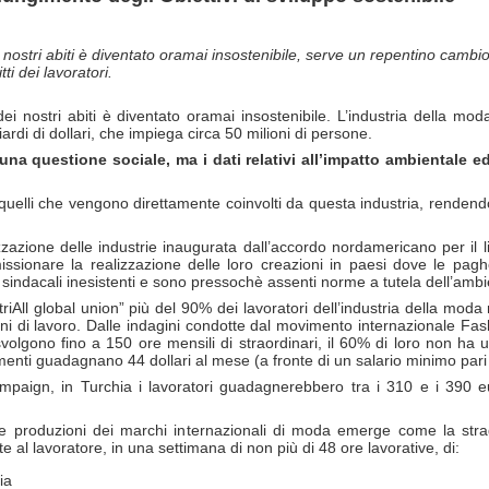
ei nostri abiti è diventato oramai insostenibile, serve un repentino cambi
i dei lavoratori.
 dei nostri abiti è diventato oramai insostenibile. L’industria della mo
ardi di dollari, che impiega circa 50 milioni di persone.
a questione sociale, ma i dati relativi all’impatto ambientale 
o quelli che vengono direttamente coinvolti da questa industria, ren
zzazione delle industrie inaugurata dall’accordo nordamericano per il
issionare la realizzazione delle loro creazioni in paesi dove le pag
indacali inesistenti e sono pressochè assenti norme a tutela dell’ambi
iAll global union” più del 90% dei lavoratori dell’industria della moda n
oni di lavoro. Dalle indagini condotte dal movimento internazionale F
volgono fino a 150 ore mensili di straordinari, il 60% di loro non ha
menti guadagnano 44 dollari al mese (a fronte di un salario minimo pari 
mpaign, in Turchia i lavoratori guadagnerebbero tra i 310 e i 390 e
ate le produzioni dei marchi internazionali di moda emerge come la st
 al lavoratore, in una settimana di non più di 48 ore lavorative, di:
ia