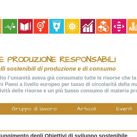
E PRODUZIONE RESPONSABILI
li sostenibili di produzione e di consumo
glio l’umanità aveva già consumato tutte le risorse che la
rimi Paesi a livello europeo per tasso di circolarità della
vità delle risorse e un più basso consumo di materia pr
Gruppo di lavoro
Articoli
Eventi
giungimento degli Obiettivi di sviluppo sostenibile