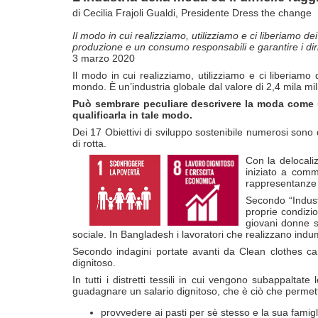
di Cecilia Frajoli Gualdi, Presidente Dress the change
Il modo in cui realizziamo, utilizziamo e ci liberiamo d
produzione e un consumo responsabili e garantire i diritt
3 marzo 2020
Il modo in cui realizziamo, utilizziamo e ci liberiamo
mondo. È un’industria globale dal valore di 2,4 mila mili
Può sembrare peculiare descrivere la moda come un
qualificarla in tale modo.
Dei 17 Obiettivi di sviluppo sostenibile numerosi son
di rotta.
Con la delocali
iniziato a comm
rappresentanze s
Secondo “Industr
proprie condizi
giovani donne s
sociale. In Bangladesh i lavoratori che realizzano indu
Secondo indagini portate avanti da Clean clothes ca
dignitoso.
In tutti i distretti tessili in cui vengono subappalt
guadagnare un salario dignitoso, che è ciò che permette
provvedere ai pasti per sè stesso e la sua famigl