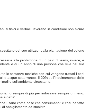
busi fisici e verbali, lavorano in condizioni non sicure
cessitano del suo utilizzo, dalla piantagione del cotone
cessaria alla produzione di un paio di jeans, invece, è
ccidente e di un anno di una persona che vive nel sud
tte le sostanze tossiche con cui vengono trattati i capi
mari e acque sotterranee. Il 20% dell’inquinamento delle
animali e sull’ambiente circostante.
 Compriamo sempre di più per indossare sempre di meno.
a e getta”.
se che usano come cose che consumano” e così ha fatto
i di abbigliamento da smaltire.