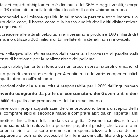
a dei capi di abbigliamento è diminuita del 36% e oggi i vestiti, scarpe 
6 milioni di tonnellate di rifiuti tessili nella sola Unione europea.
iù economici e di minore qualità, in tal modo le persone sono indotte 
cura delle cose, il basso costo e la bassa qualità degli abiti disincent
aggiustarli.
escere alle attuali velocità, si arriveranno a produrre 160 miliardi di tonn
nno utilizzati 300 milioni di tonnellate di materiali non rinnovabili.
e collegata allo sfruttamento della terra e al processo di perdita dell
ento di bestiame per la realizzazione del pellame.
 capi di abbigliamento si fonda su numerose risorse naturali e umane, ch
un paio di jeans si estende per 4 continenti e le varie componentistic
patto diretto sull’ambiente.
di prodotti chimici e a sua volta è responsabile per il 20% dell’inquinamen
tervento congiunto da parte dei consumatori, dei Governanti e dei
ilità di quello che producono e del loro smaltimento.
re con i propri acquisti aziende che producono beni a discapito dell’am
 comprare abiti di seconda mano e comprare abiti da chi rispetta l’ambi
mettere fine all’era della moda usa e getta. Devono incentivare le azie
o siano stati realizzati da persone pagate il giusto, che lavorano in 
onomia. Se non ci sono norme che responsabilizzino le aziende per i
arenti e facilmente accessibili le informazioni della filiera di produzio