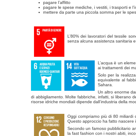
pagare l’affitto
pagare le spese mediche, i vestiti, i trasporti e l’
mettere da parte una piccola somma per le spes
L’80% dei lavoratori del tessile son
senza alcuna assistenza sanitaria e 
L’acqua è un element
ai trattamenti dei ma
Solo per la realizz
equivalente al fabb
Sahara.
Un altro enorme dann
di abbigliamento. Molte fabbriche, infatti, si liberano
risorse idriche mondiali dipende dall’industria della mod
Oggi compriamo più di 80 miliardi 
Questo approccio ha fatto nascere il
Secondo un famoso pubblicitario am
la fast fashion con i nostri abiti,