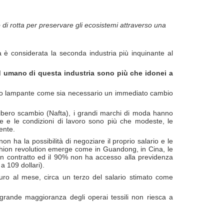
o di rotta per preservare gli ecosistemi attraverso una
da è considerata la seconda industria più inquinante al
ed umano di questa industria sono più che idonei a
dendo lampante come sia necessario un immediato cambio
 libero scambio (Nafta), i grandi marchi di moda hanno
he e le condizioni di lavoro sono più che modeste, le
ente.
on ha la possibilità di negoziare il proprio salario e le
ashion revolution emerge come in Guandong, in Cina, le
 un contratto ed il 90% non ha accesso alla previdenza
a 109 dollari).
uro al mese, circa un terzo del salario stimato come
ragrande maggioranza degli operai tessili non riesca a