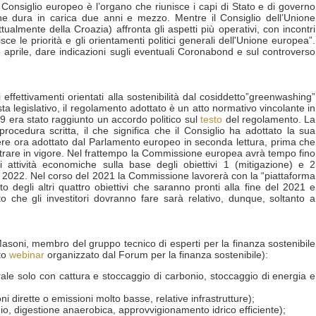
il Consiglio europeo è l’organo che riunisce i capi di Stato e di governo
e dura in carica due anni e mezzo. Mentre il Consiglio dell’Unione
almente della Croazia) affronta gli aspetti più operativi, con incontri
sce le priorità e gli orientamenti politici generali dell'Unione europea”.
3 aprile, dare indicazioni sugli eventuali Coronabond e sul controverso
effettivamenti orientati alla sostenibilità dal cosiddetto”greenwashing”
ta legislativo, il regolamento adottato è un atto normativo vincolante in
19 era stato raggiunto un accordo politico sul
testo
del regolamento. La
rocedura scritta, il che significa che il Consiglio ha adottato la sua
sere ora adottato dal Parlamento europeo in seconda lettura, prima che
ntrare in vigore. Nel frattempo la Commissione europea avrà tempo fino
i attività economiche sulla base degli obiettivi 1 (mitigazione) e 2
al 2022. Nel corso del 2021 la Commissione lavorerà con la “piattaforma
rto degli altri quattro obiettivi che saranno pronti alla fine del 2021 e
o che gli investitori dovranno fare sarà relativo, dunque, soltanto a
Masoni, membro del gruppo tecnico di esperti per la finanza sostenibile
sto
webinar
organizzato dal Forum per la finanza sostenibile):
ale solo con cattura e stoccaggio di carbonio, stoccaggio di energia e
i dirette o emissioni molto basse, relative infrastrutture);
ggio, digestione anaerobica, approvvigionamento idrico efficiente);