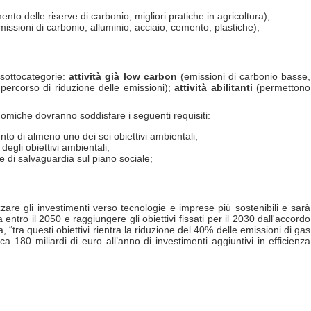
o delle riserve di carbonio, migliori pratiche in agricoltura);
ssioni di carbonio, alluminio, acciaio, cemento, plastiche);
 sottocategorie:
attività già low carbon
(emissioni di carbonio basse,
percorso di riduzione delle emissioni);
attività abilitanti
(permettono
nomiche dovranno soddisfare i seguenti requisiti:
to di almeno uno dei sei obiettivi ambientali;
egli obiettivi ambientali;
e di salvaguardia sul piano sociale;
izzare gli investimenti verso tecnologie e imprese più sostenibili e sarà
ntro il 2050 e raggiungere gli obiettivi fissati per il 2030 dall'accordo
 “tra questi obiettivi rientra la riduzione del 40% delle emissioni di gas
a 180 miliardi di euro all’anno di investimenti aggiuntivi in efficienza