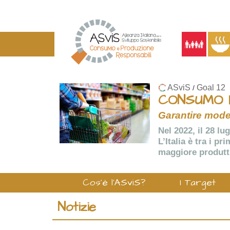
ASviS
Goal 12
/
CONSUMO 
Garantire model
Nel 2022, il 28 lu
L’Italia è tra i p
maggiore produtti
Cos'è l'ASviS?
I Target
Notizie