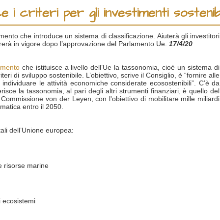
 i criteri per gli investimenti sostenibi
to che introduce un sistema di classificazione. Aiuterà gli investitori
trerà in vigore dopo l’approvazione del Parlamento Ue.
17/4/20
amento
che istituisce a livello dell’Ue la tassonomia, cioè un sistema di
eri di sviluppo sostenibile. L’obiettivo, scrive il Consiglio, è “fornire alle
individuare le attività economiche considerate ecosostenibili”. C’è da
sce la tassonomia, al pari degli altri strumenti finanziari, è quello del
ommissione von der Leyen, con l'obiettivo di mobilitare mille miliardi
imatica entro il 2050.
tali dell’Unione europea:
le risorse marine
li ecosistemi