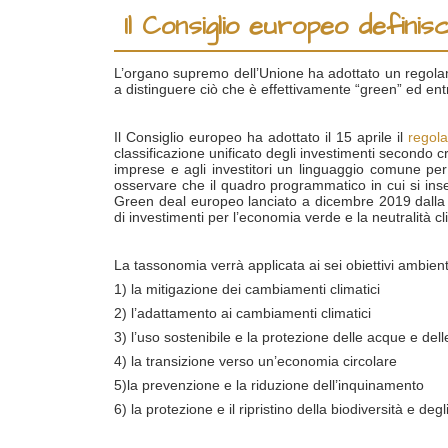
Il Consiglio europeo definisce
L’organo supremo dell’Unione ha adottato un regolamen
a distinguere ciò che è effettivamente “green” ed en
Il Consiglio europeo ha adottato il 15 aprile il
regol
classificazione unificato degli investimenti secondo crit
imprese e agli investitori un linguaggio comune per 
osservare che il quadro programmatico in cui si inseri
Green deal europeo lanciato a dicembre 2019 dalla C
di investimenti per l’economia verde e la neutralità cl
La tassonomia verrà applicata ai sei obiettivi ambien
1) la mitigazione dei cambiamenti climatici
2) l’adattamento ai cambiamenti climatici
3) l’uso sostenibile e la protezione delle acque e del
4) la transizione verso un’economia circolare
5)la prevenzione e la riduzione dell’inquinamento
6) la protezione e il ripristino della biodiversità e deg