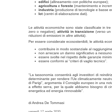
edifici
(allineamento con politiche europee);
agricoltura
e
foreste
(mantenimento e increment
industria
(produzione di tecnologie e basse emi
Ict
(centri di elaborazione dati).
Le attività economiche sono state classificate in tre
zero o negative);
attività in transizione
(verso un 
riduzioni di emissioni in altre attività).
Per essere considerate ecosostenibili, le attività eco
contribuire in modo sostanziale al raggiungimen
non arrecare un danno significativo a nessuno d
essere svolte nel rispetto delle garanzie minim
essere conformi ai “criteri di vaglio tecnico”.
“La tassonomia consentirà agli investitori di reindir
determinante per rendere l'Ue climaticamente neutra e
di Parigi”, argomenta il Consiglio europeo in una nota,
a effetto serra, per la quale abbiamo bisogno di circ
energetica ed energia rinnovabile”.
di Andrea De Tommasi
venerdì
17 aprile 2020