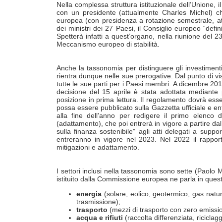
Nella complessa struttura istituzionale dell’Unione, 
con un presidente (attualmente Charles Michel) ch
europea (con presidenza a rotazione semestrale, attu
dei ministri dei 27 Paesi, il Consiglio europeo “defini
Spetterà infatti a quest’organo, nella riunione del 2
Meccanismo europeo di stabilità.
Anche la tassonomia per distinguere gli investimenti 
rientra dunque nelle sue prerogative. Dal punto di vis
tutte le sue parti per i Paesi membri. A dicembre 20
decisione del 15 aprile è stata adottata mediante p
posizione in prima lettura. Il regolamento dovrà es
possa essere pubblicato sulla Gazzetta ufficiale e e
alla fine dell'anno per redigere il primo elenco d
(adattamento), che poi entrerà in vigore a partire d
sulla finanza sostenibile” agli atti delegati a suppo
entreranno in vigore nel 2023. Nel 2022 il rapport
mitigazioni e adattamento.
I settori inclusi nella tassonomia sono sette (Paolo 
istituito dalla Commissione europea ne parla in que
energia
(solare, eolico, geotermico, gas natur
trasmissione);
trasporto
(mezzi di trasporto con zero emission
acqua e rifiuti
(raccolta differenziata, ricicla