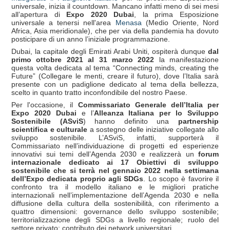
universale, inizia il countdown. Mancano infatti meno di sei mesi
all’apertura di
Expo 2020 Dubai
, la prima Esposizione
universale a tenersi nell'area
Menasa
(Medio Oriente, Nord
Africa, Asia meridionale), che per via della pandemia ha dovuto
posticipare di un anno l’iniziale programmazione.
Dubai, la capitale degli Emirati Arabi Uniti, ospiterà dunque
dal
primo ottobre 2021 al 31 marzo 2022
la manifestazione
questa volta dedicata al tema “Connecting minds, creating the
Future” (Collegare le menti, creare il futuro), dove l’Italia sarà
presente con un padiglione dedicato al tema della bellezza,
scelto in quanto tratto inconfondibile del nostro Paese.
Per l'occasione, il
Commissariato Generale dell’Italia per
Expo 2020 Dubai
e l’
Alleanza Italiana per lo Sviluppo
Sostenibile (ASviS
) hanno definito una
partnership
scientifica e culturale
a sostegno delle iniziative collegate allo
sviluppo sostenibile. L’ASviS, infatti, supporterà il
Commissariato nell’individuazione di progetti ed esperienze
innovativi sui temi dell’Agenda 2030 e realizzerà un
forum
internazionale dedicato ai 17 Obiettivi di sviluppo
sostenibile che si terrà nel gennaio 2022 nella settimana
dell’Expo dedicata proprio agli SDGs
. Lo scopo è favorire il
confronto tra il modello italiano e le migliori pratiche
internazionali nell’implementazione dell’Agenda 2030 e nella
diffusione della cultura della sostenibilità, con riferimento a
quattro dimensioni: governance dello sviluppo sostenibile;
territorializzazione degli SDGs a livello regionale; ruolo del
settore privato; contributo dei network universitari.