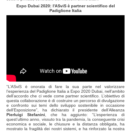
Expo Dubai 2020: l'ASviS è partner scientifico del
Padiglione Italia
“L’ASviS è onorata di fare la sua parte nel valorizzare
l’esperienza del Padiglione Italia a Expo 2020 Dubai, nell’ambito
dell’accordo che ci vede come partner scientifico. L’obiettivo di
questa collaborazione è di costruire un percorso di divulgazione
e confronto sui temi dello sviluppo sostenibile in occasione
dell’Esposizione”, ha dichiarato il presidente dell’Alleanza
Pierluigi Stefanini
, che ha aggiunto: “L’esperienza di
quest’ultimo anno, vissuto tra la pandemia, la conseguente crisi
economica e sociale, le chiusure e la distanza obbligata, ha
mostrato la fragilità dei nostri sistemi, e ha rinforzato la nostra