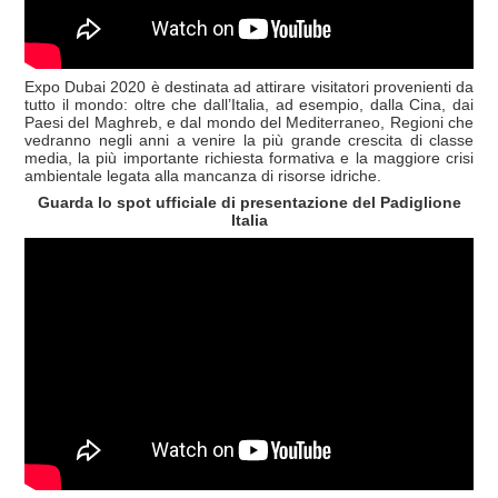
Expo Dubai 2020 è destinata ad attirare visitatori provenienti da
tutto il mondo: oltre che dall’Italia, ad esempio, dalla Cina, dai
Paesi del Maghreb, e dal mondo del Mediterraneo, Regioni che
vedranno negli anni a venire la più grande crescita di classe
media, la più importante richiesta formativa e la maggiore crisi
ambientale legata alla mancanza di risorse idriche.
Guarda lo spot ufficiale di presentazione del Padiglione
Italia